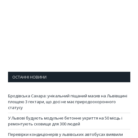
ОСТАННІ НОВИНИ
Бродівська Сахара: унікальний піщаний масив на Львівщині
площею 3 гектари, що досі не має природоохоронного
статусу
У Львові будують модульне бетонне укриття на 50 місць і
ремонтують сховище для 300 людей
Перевірки кондиціонерів у львівських автобусах виявили