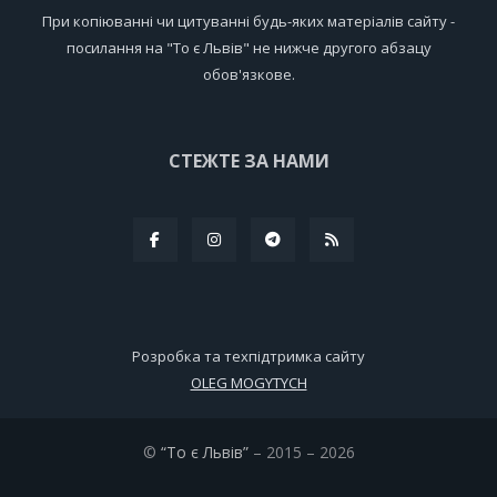
При копіюванні чи цитуванні будь-яких матеріалів сайту -
посилання на "То є Львів" не нижче другого абзацу
обов'язкове.
СТЕЖТЕ ЗА НАМИ
Розробка та техпідтримка сайту
OLEG MOGYTYCH
©
“То є Львів”
– 2015 – 2026