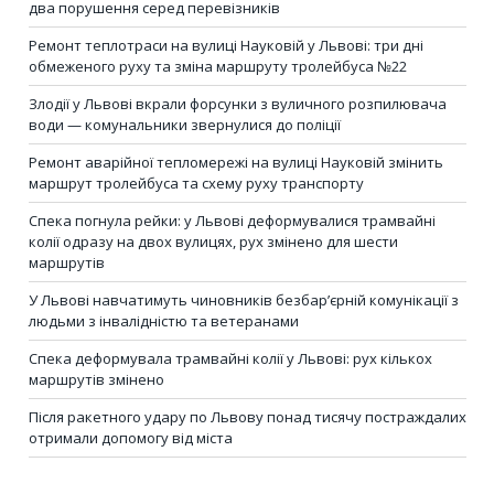
два порушення серед перевізників
Ремонт теплотраси на вулиці Науковій у Львові: три дні
обмеженого руху та зміна маршруту тролейбуса №22
Злодії у Львові вкрали форсунки з вуличного розпилювача
води — комунальники звернулися до поліції
Ремонт аварійної тепломережі на вулиці Науковій змінить
маршрут тролейбуса та схему руху транспорту
Спека погнула рейки: у Львові деформувалися трамвайні
колії одразу на двох вулицях, рух змінено для шести
маршрутів
У Львові навчатимуть чиновників безбар’єрній комунікації з
людьми з інвалідністю та ветеранами
Спека деформувала трамвайні колії у Львові: рух кількох
маршрутів змінено
Після ракетного удару по Львову понад тисячу постраждалих
отримали допомогу від міста