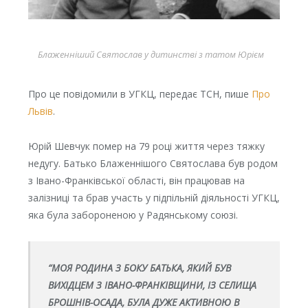
Блаженніший Святослав у дитинстві з татом Юрієм
Про це повідомили в УГКЦ, передає ТСН, пише
Про
Львів
.
Юрій Шевчук помер на 79 році життя через тяжку
недугу. Батько Блаженнішого Святослава був родом
з Івано-Франківської області, він працював на
залізниці та брав участь у підпільній діяльності УГКЦ,
яка була забороненою у Радянському союзі.
“МОЯ РОДИНА З БОКУ БАТЬКА, ЯКИЙ БУВ
ВИХІДЦЕМ З ІВАНО-ФРАНКІВЩИНИ, ІЗ СЕЛИЩА
БРОШНІВ-ОСАДА, БУЛА ДУЖЕ АКТИВНОЮ В