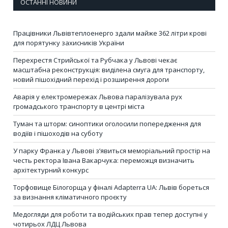
ОСТАННІ НОВИНИ
Працівники Львівтеплоенерго здали майже 362 літри крові
для порятунку захисників України
Перехрестя Стрийської та Рубчака у Львові чекає
масштабна реконструкція: виділена смуга для транспорту,
новий пішохідний перехід і розширення дороги
Аварія у електромережах Львова паралізувала рух
громадського транспорту в центрі міста
Туман та шторм: синоптики оголосили попередження для
водіїв і пішоходів на суботу
У парку Франка у Львові з’явиться меморіальний простір на
честь ректора Івана Вакарчука: переможця визначить
архітектурний конкурс
Торфовище Білогорща у фіналі Adapterra UA: Львів бореться
за визнання кліматичного проєкту
Медогляди для роботи та водійських прав тепер доступні у
чотирьох ЛДЦ Львова