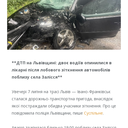
**ДТП на Львівщині: двоє водіїв опинилися в
лікарні після лобового зіткнення автомобілів
поблизу села Залісся**
Увечері 7 липня на трасі Львів — Івано-Франківськ
сталася дорожньо-транспортна пригода, внаслідок
якої постраждали обидва учасники зіткнення. Про це
повідомила поліція Львівщини, пише
Суспільне
.
Аварія трапилася близько 19:00 поблизу села Залісся