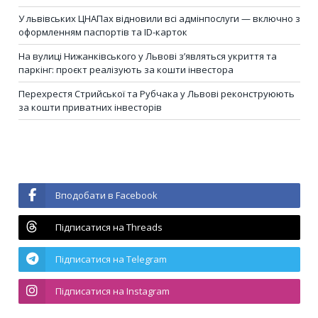
У львівських ЦНАПах відновили всі адмінпослуги — включно з
оформленням паспортів та ID-карток
На вулиці Нижанківського у Львові з’являться укриття та
паркінг: проєкт реалізують за кошти інвестора
Перехрестя Стрийської та Рубчака у Львові реконструюють
за кошти приватних інвесторів
Вподобати в Facebook
Підписатися на Threads
Підписатися на Telegram
Підписатися на Instagram