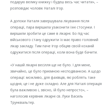
подарую велику книжку і будеш весь час читати», –
розповідає чоловік Наталі Ігор.
А допоки Наталя завершувала лікування після
операції, пара вирішила узаконити їхні стосунки. І
вирішили зробити це саме в лікарні. Бо під час
військового стану одружити їх має право головний
лікар закладу. Тим паче Ігор обіцяв своїй коханій
одружитися після операції, коли вона буде бачити.
«У нашій лікарні весілля ще не було. І для мене,
звичайно, це було приємною несподіванкою. А щодо
операції: можливо, для фахівців, які роблять таке
щодня, це і не дуже складно. Але для Наталі операція
була важливою і, звісно, їй було непросто», –
наголосив керівник лікарні св. Луки Василь
Трунквальтер.