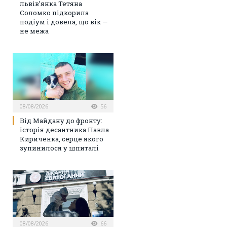
львів’янка Тетяна
Соломко підкорила
подіум і довела, що вік —
не межа
08/08/2026
56
Від Майдану до фронту:
історія десантника Павла
Кириченка, серце якого
зупинилося у шпиталі
08/08/2026
66