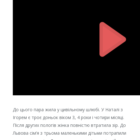
До цього пара жила у цивільному шлюбі. У Наталі з
Ігорем є троє доньок віком 3, 4 роки і чотири місяці.
Після других пологів жінка повністю втратила зір. До
Львова сім’я з трьома маленькими дітьми потрапили