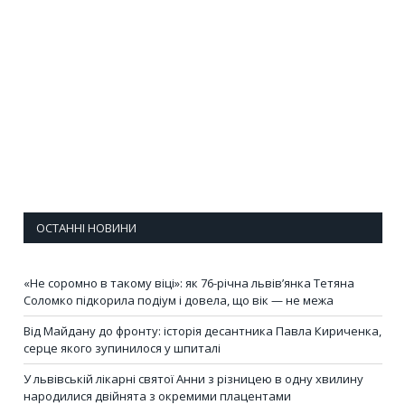
ОСТАННІ НОВИНИ
«Не соромно в такому віці»: як 76-річна львів’янка Тетяна
Соломко підкорила подіум і довела, що вік — не межа
Від Майдану до фронту: історія десантника Павла Кириченка,
серце якого зупинилося у шпиталі
У львівській лікарні святої Анни з різницею в одну хвилину
народилися двійнята з окремими плацентами