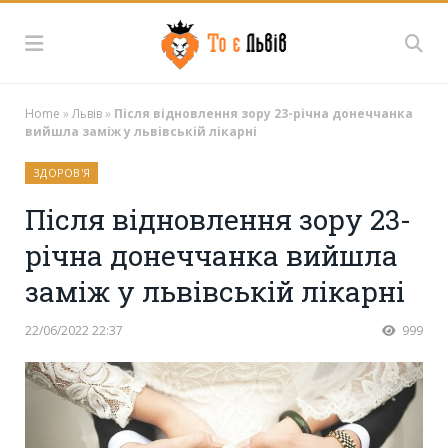
Home
»
Львів
»
Після відновлення зору 23-річна донеччанка
вийшла заміж у львівській лікарні
ЗДОРОВ'Я
Після відновлення зору 23-
річна донеччанка вийшла
заміж у львівській лікарні
22/06/2022 22:37
999