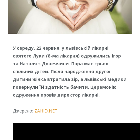
У середу, 22 червня, у львівській лікарні
святого Луки (8-ма лікарня) одружились Ігор
та Наталя з Донеччини. Пара має трьох
спільних дітей. Після народження другої
дитини жінка втратила зір, а львівські медики
повернули їй здатність бачити. Церемонію
одруження провів директор лікарні.
Джерело:
ZAHID.NET
.