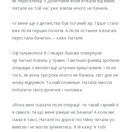
як переселенці: з Донеччини вони втікали від війни.
Наталя на той час уже зовсім нічого не бачила.
«У мене ще з дитинства був поганий зір. Гірше стало
вже після перших пологів. А після останніх я взагалі
перестала бачити», – каже Наталя.
Офтальмологи 8-ї лікарні Львова повернули
зір Наталі Коваль у травні. Тамтешні фахівці зробили
операцію з імплантації штучних кришталиків. І після
того, як вона три роки нічого не бачила, світ для неї
знову відкрився. Та найголовніше: Наталя змогла
побачити своїх донечок і чоловіка.
«Вона мені сказала після операції: ти такий гарний! А
я сміюся, ти що мене раніше не бачила? А коли ми
їхали в таксі, Наталя по дорозі постійно читала усі
вивіски і не могла зупинитись. Я їй кажу: я тобі