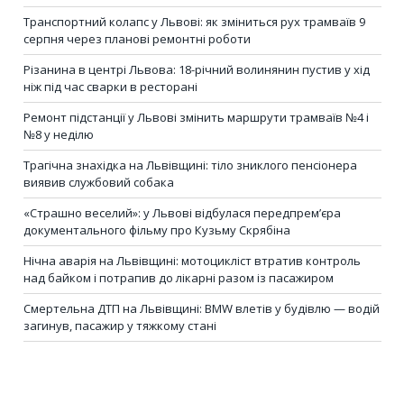
Транспортний колапс у Львові: як зміниться рух трамваїв 9
серпня через планові ремонтні роботи
Різанина в центрі Львова: 18-річний волинянин пустив у хід
ніж під час сварки в ресторані
Ремонт підстанції у Львові змінить маршрути трамваїв №4 і
№8 у неділю
Трагічна знахідка на Львівщині: тіло зниклого пенсіонера
виявив службовий собака
«Страшно веселий»: у Львові відбулася передпрем’єра
документального фільму про Кузьму Скрябіна
Нічна аварія на Львівщині: мотоцикліст втратив контроль
над байком і потрапив до лікарні разом із пасажиром
Смертельна ДТП на Львівщині: BMW влетів у будівлю — водій
загинув, пасажир у тяжкому стані