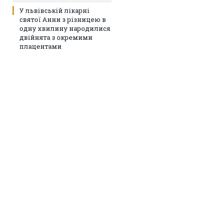
У львівській лікарні
святої Анни з різницею в
одну хвилину народилися
двійнята з окремими
плацентами