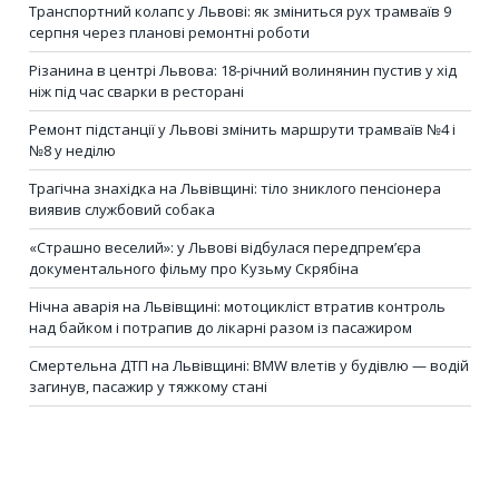
Транспортний колапс у Львові: як зміниться рух трамваїв 9
серпня через планові ремонтні роботи
Різанина в центрі Львова: 18-річний волинянин пустив у хід
ніж під час сварки в ресторані
Ремонт підстанції у Львові змінить маршрути трамваїв №4 і
№8 у неділю
Трагічна знахідка на Львівщині: тіло зниклого пенсіонера
виявив службовий собака
«Страшно веселий»: у Львові відбулася передпрем’єра
документального фільму про Кузьму Скрябіна
Нічна аварія на Львівщині: мотоцикліст втратив контроль
над байком і потрапив до лікарні разом із пасажиром
Смертельна ДТП на Львівщині: BMW влетів у будівлю — водій
загинув, пасажир у тяжкому стані