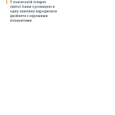
У львівській лікарні
святої Анни з різницею в
одну хвилину народилися
двійнята з окремими
плацентами