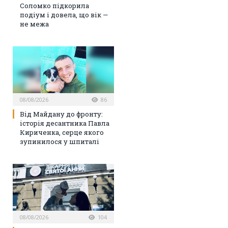
Соломко підкорила
подіум і довела, що вік —
не межа
08/08/2026
86
Від Майдану до фронту:
історія десантника Павла
Кириченка, серце якого
зупинилося у шпиталі
08/08/2026
104