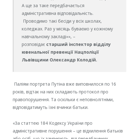
А ще за таке передбачається
адміністративна відповідальність.
Проводимо такі бесіди у всіх школах,
коледжах. Раз у місяць буваємо у кожному
навчальному закладі»», –
розповідає
старший інспектор відділу
ювенальної превенції Нацполіції
Львівщини Олександр Колодій.
Паліям портрета Путіна вже виповнилося по 16
років, відтак на них складають протокол про
правопорушення. Та оскільки є неповнолітніми,
відповідатимуть їхні вчинки батьки.
«За статтею 184 Кодексу України про
адміністративне порушення – це відхилення батьків
або осіб, що їх замінюють, від передбачених