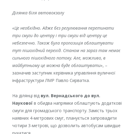
Ділянка біля автовокзалу
«Це необхідно. Адже без регулювання перетинати
три смуги до центру і три смуги від центру це
небезпечно. Також була пропозиція облаштувати
тут пішохідний перехід. Станом на зараз там немає
сильного пішохідного потоку. Але, можливо, в
майбутньому це можна буде облаштувати»
, –
зазначив заступник керівника управління вуличної
інфраструктури ЛМР Павло Сирватка.
На ділянці від
вул. Вернадського до вул.
Наукової
в обидва напрямки облаштують додаткові
смуги для громадського транспорту. Замість трьох
наявних 4-метрових смуг, планується запровадити
чотири 3-метрові, що дозволить автобусам швидше
рухатися.