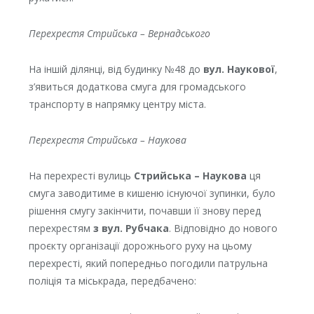
Перехрестя Стрийська – Вернадського
На іншій ділянці, від будинку №48 до
вул. Наукової
,
з’явиться додаткова смуга для громадського
транспорту в напрямку центру міста.
Перехрестя Стрийська – Наукова
На перехресті вулиць
Стрийська – Наукова
ця
смуга заводитиме в кишеню існуючої зупинки, було
рішення смугу закінчити, почавши її знову перед
перехрестям
з вул. Рубчака
. Відповідно до нового
проєкту організації дорожнього руху на цьому
перехресті, який попередньо погодили патрульна
поліція та міськрада, передбачено: