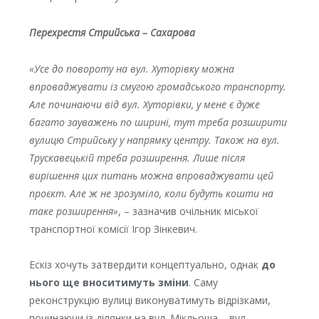
Перехрестя Стрийська – Сахарова
«Усе до повороту на вул. Хуторівку можна
впроваджувати із смугою громадського транспорту.
Але починаючи від вул. Хуторівки, у мене є дуже
багато зауважень по ширині, тут треба розширити
вулицю Стрийську у напрямку центру. Також на вул.
Трускавецькій треба розширення. Лише після
вирішення цих питань можна впроваджувати цей
проєкт. Але ж не зрозуміло, коли будуть кошти на
таке розширення»
, – зазначив очільник міської
транспортної комісії Ігор Зінкевич.
Ескіз хочуть затвердити концептуально, однак
до
нього ще вноситимуть зміни
. Саму
реконструкцію вулиці виконуватимуть відрізками,
починаючи із ділянки на вул. Мікльоша – вул.