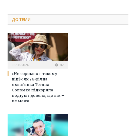
ДО
ТЕМИ
08/08/2026
82
«Не соромно в такому
віці»: як 76-річна
львів’янка Тетяна
Соломко підкорила
подіум і довела, що вік —
не межа