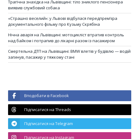
Трагічна знахідка на Львівщині: тіло зниклого пенсіонера
виявив службовий собака
«Страшно веселий»: у Львові відбулася передпрем’єра
документального фільму про Кузьму Скрябіна
Нічна аварія на Львівщині: мотоцикліст втратив контроль
над байком і потрапив до лікарні разом із пасажиром
Смертельна ДТП на Львівщині: BMW влетів у будівлю — водій
загинув, пасажир у тяжкому стані
Вподобати в Facebook
Підписатися на Threads
Підписатися на Telegram
Підписатися на Instagram