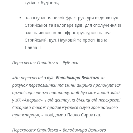
сусідніх будівель;
влаштування велоінфраструктури вздовж вул.
Стрийської та велопереїздів, для сполучення зі
вже наявною велоінфраструктурою на вул.
Стрийській, вул. Науковій та просп. Івана
Павла ІІ.
Перехрестя Стрийська – Рубчака
«На перехресті
з вул. Володимира Великого
за
рахунок перерозмітки та зміни ширини пропонується
організація лівого повороту, щоб був можливий заїзд
у ЖК «Америка». І від центру на ділянці від перехресті
Сахарова також продовжується смуга громадського
транспорту
»,
– повідомив Павло Сирватка.
Перехрестя Стрийська – Володимира Великого