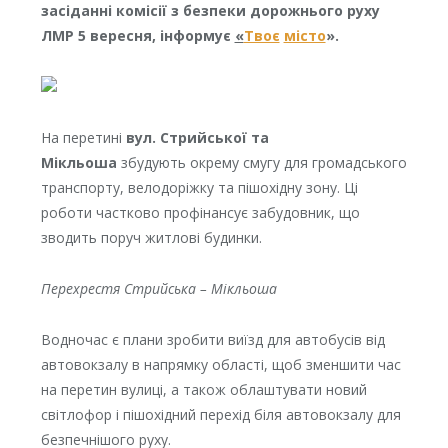
засіданні комісії з безпеки дорожнього руху
ЛМР 5 вересня, інформує
«
Твоє
місто
».
На перетині
вул. Стрийської та
Мікльоша
збудують окрему смугу для громадського
транспорту, велодоріжку та пішохідну зону. Ці
роботи частково профінансує забудовник, що
зводить поруч житлові будинки.
Перехрестя Стрийська – Мікльоша
Водночас є плани зробити виїзд для автобусів від
автовокзалу в напрямку області, щоб зменшити час
на перетин вулиці, а також облаштувати новий
світлофор і пішохідний перехід біля автовокзалу для
безпечнішого руху.