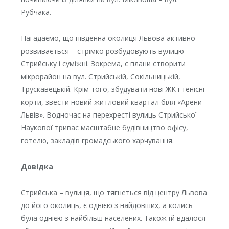
Рубчака.
Нагадаємо, що південна околиця Львова активно
розвивається – стрімко розбудовують вулицю
Стрийську і суміжні. Зокрема, є плани створити
мікрорайон на вул. Стрийській, Сокільницькій,
Трускавецькій. Крім того, збудувати нові ЖК і тенісні
корти, звести новий житловий квартал біля «Арени
Львів». Водночас на перехресті вулиць Стрийської –
Наукової триває масштабне будівництво офісу,
готелю, закладів громадського харчування.
Довідка
Стрийська – вулиця, що тягнеться від центру Львова
до його околиць, є однією з найдовших, а колись
була однією з найбільш населених. Також їй вдалося