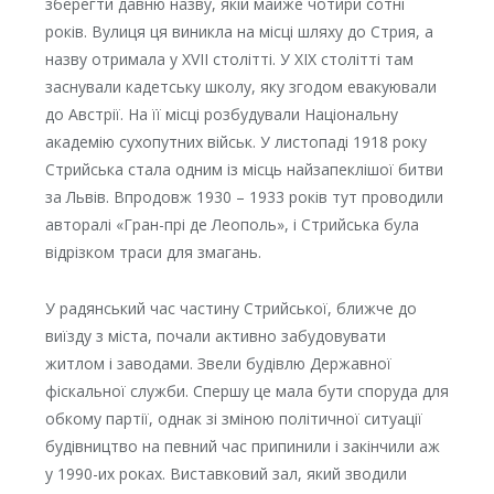
зберегти давню назву, якій майже чотири сотні
років. Вулиця ця виникла на місці шляху до Стрия, а
назву отримала у XVII столітті. У XIX столітті там
заснували кадетську школу, яку згодом евакуювали
до Австрії. На її місці розбудували Національну
академію сухопутних військ. У листопаді 1918 року
Стрийська стала одним із місць найзапеклішої битви
за Львів. Впродовж 1930 – 1933 років тут проводили
авторалі «Гран-прі де Леополь», і Стрийська була
відрізком траси для змагань.
У радянський час частину Стрийської, ближче до
виїзду з міста, почали активно забудовувати
житлом і заводами. Звели будівлю Державної
фіскальної служби. Спершу це мала бути споруда для
обкому партії, однак зі зміною політичної ситуації
будівництво на певний час припинили і закінчили аж
у 1990-их роках. Виставковий зал, який зводили