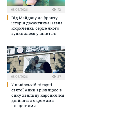
08/08/2026
72
Від Майдану до фронту:
історія десантника Павла
Кириченка, серце якого
зупинилося у шпиталі
08/08/2026
87
У львівській лікарні
святої Анни з різницею в
одну хвилину народилися
двійнята з окремими
плацентами