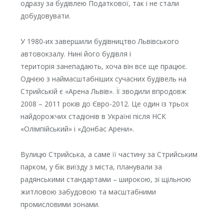
одразу за будівлею Податкової, так і не стали
добудовувати.
У 1980-их завершили будівництво Львівського
автовокзалу. Нині його будівля і
територія занепадають, хоча він все ще працює.
Однією з наймасштабніших сучасних будівель на
Стрийській є «Арена Львів». Її зводили впродовж
2008 – 2011 років до Євро-2012. Це один із трьох
найдорожчих стадіонів в Україні після НСК
«Олімпійський» і «Донбас Арени».
Вулицю Стрийська, а саме її частину за Стрийським
парком, у бік виїзду з міста, планували за
радянськими стандартами – широкою, зі щільною
житловою забудовою та масштабними
промисловими зонами.