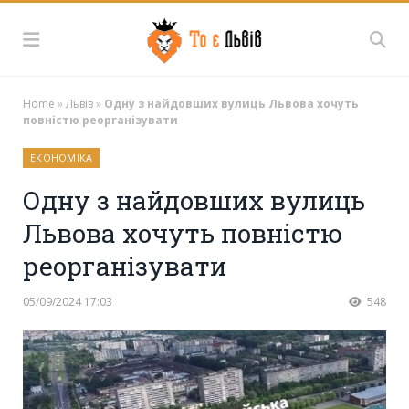
Home
»
Львів
»
Одну з найдовших вулиць Львова хочуть
повністю реорганізувати
ЕКОНОМІКА
Одну з найдовших вулиць
Львова хочуть повністю
реорганізувати
05/09/2024 17:03
548