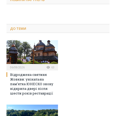
ДО
ТЕМИ
06/08/2026
63
Відроджена святиня
Жовкви: унікальна
пам’ятка ЮНЕСКО знову
відкрила двері після
шести років реставрації