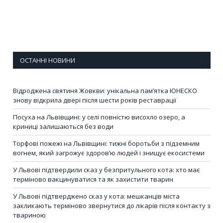
ОСТАННІ НОВИНИ
Відроджена святиня Жовкви: унікальна пам’ятка ЮНЕСКО
знову відкрила двері після шести років реставрації
Посуха на Львівщині: у селі повністю висохло озеро, а
криниці залишаються без води
Торфові пожежі на Львівщині: тижні боротьби з підземним
вогнем, який загрожує здоров’ю людей і знищує екосистеми
У Львові підтвердили сказ у безпритульного кота: хто має
терміново вакцинуватися та як захистити тварин
У Львові підтверджено сказ у кота: мешканців міста
закликають терміново звернутися до лікарів після контакту з
твариною