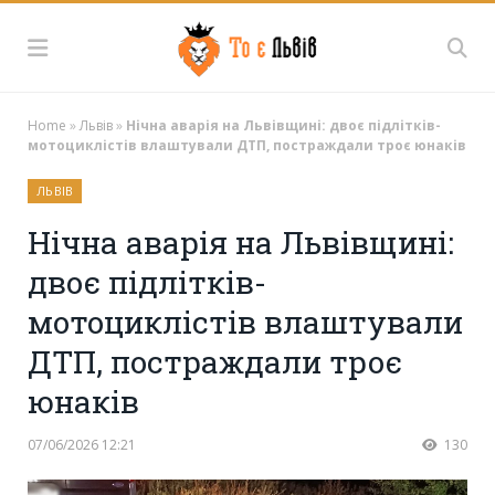
Home
»
Львів
»
Нічна аварія на Львівщині: двоє підлітків-
мотоциклістів влаштували ДТП, постраждали троє юнаків
ЛЬВІВ
Нічна аварія на Львівщині:
двоє підлітків-
мотоциклістів влаштували
ДТП, постраждали троє
юнаків
07/06/2026 12:21
130