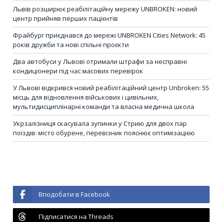
Львів розширює реабілітаційну мережу UNBROKEN: новий
центр прийняв перших пацієнтів
Фрайбург приєднався до мережі UNBROKEN Cities Network: 45
років дружби та нові спільні проєкти
Два автобуси у Львові отримали штрафи за несправні
кондиціонери під час масових перевірок
У Львові відкрився новий реабілітаційний центр Unbroken: 55
місць для відновлення військових і цивільних,
мультидисциплінарні команди та власна медична школа
Укрзалізниця скасувала зупинки у Стрию для двох пар
поїздів: місто обурене, перевізник пояснює оптимізацією
Вподобати в Facebook
Підписатися на Threads