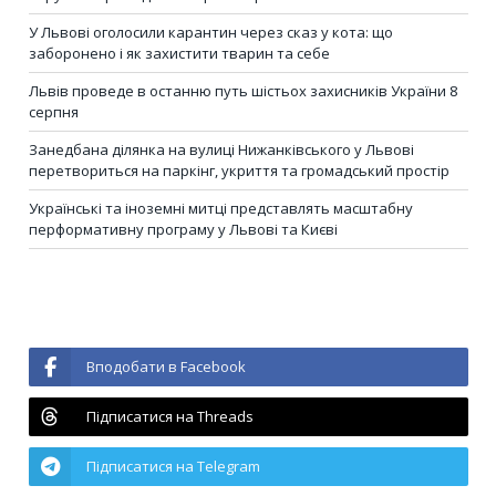
У Львові оголосили карантин через сказ у кота: що
заборонено і як захистити тварин та себе
Львів проведе в останню путь шістьох захисників України 8
серпня
Занедбана ділянка на вулиці Нижанківського у Львові
перетвориться на паркінг, укриття та громадський простір
Українські та іноземні митці представлять масштабну
перформативну програму у Львові та Києві
Вподобати в Facebook
Підписатися на Threads
Підписатися на Telegram