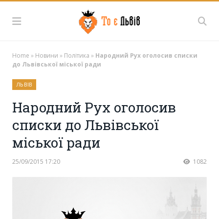
Home
»
Новини
»
Політика
»
Народний Рух оголосив списки
до Львівської міської ради
ЛЬВІВ
Народний Рух оголосив
списки до Львівської
міської ради
25/09/2015 17:20
1082