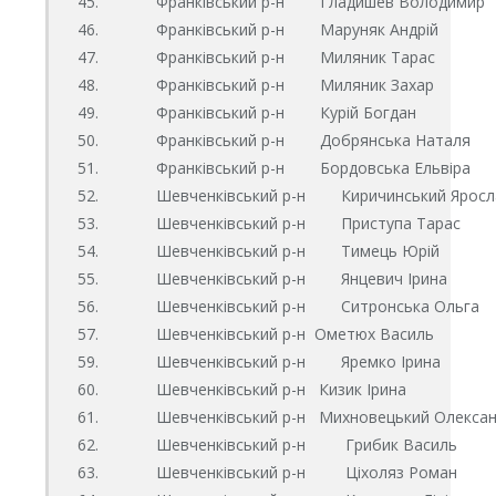
45.             Франківський р-н        Гладишев Володимир

46.             Франківський р-н        Маруняк Андрій

47.             Франківський р-н        Миляник Тарас

48.             Франківський р-н        Миляник Захар

49.             Франківський р-н        Курій Богдан

50.             Франківський р-н        Добрянська Наталя

51.             Франківський р-н        Бордовська Ельвіра

52.             Шевченківський р-н        Киричинський Яросл
53.             Шевченківський р-н        Приступа Тарас

54.             Шевченківський р-н        Тимець Юрій  

55.             Шевченківський р-н        Янцевич Ірина

56.             Шевченківський р-н        Ситронська Ольга

57.             Шевченківський р-н  Ометюх Василь

59.             Шевченківський р-н        Яремко Ірина

60.             Шевченківський р-н   Кизик Ірина

61.             Шевченківський р-н   Михновецький Олексан
62.             Шевченківський р-н         Грибик Василь

63.             Шевченківський р-н         Ціхоляз Роман
