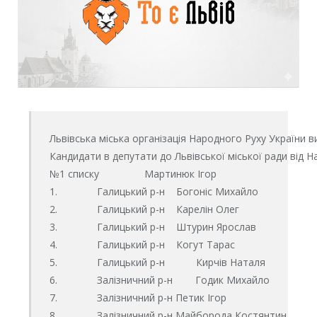
Львівська міська організація Народного Руху України в
Кандидати в депутати до Львівської міської ради від Н
№1 списку                Мартинюк Ігор 

1.              Галицький р-н    Богоніс Михайло

2.              Галицький р-н    Карелін Олег

3.              Галицький р-н    Штурин Ярослав

4.              Галицький р-н    Когут Тарас

5.              Галицький р-н           Кирчів Наталя

6.              Залізничний р-н        Годик Михайло 

7.              Залізничний р-н Петик Ігор 

8.              Залізничний р-н Майборода Костянтин
