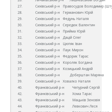
27.             Сихівський р-н   Правосудов Володимир (Шт
28.             Сихівський р-н   Германович Юрій 

29.             Сихівський р-н   Федунь Наталя

30.             Сихівський р-н   Середюк Валентин 

31.             Сихівський р-н   Прийма Юрій

32.             Сихівський р-н   Дацій Олег

33.             Сихівський р-н   Цюпяк Іван

34.             Сихівський р-н   Паук Мирон

35.             Сихівський р-н   Федорик Тарас

36.             Сихівський р-н   Короляк Богдана

37.             Сихівський р-н   Козицький Андрій

38.             Сихівський р-н          Доберштан Маряна

39.             Сихівський р-н   Ховалко Наталя

40.             Франківський р-н        Чепурний Сергій 

42.             Франківський р-н        Хома Тарас

43.             Франківський р-н        Мацьків Зеновія 

44.             Франківський р-н        Левкович Леся 
