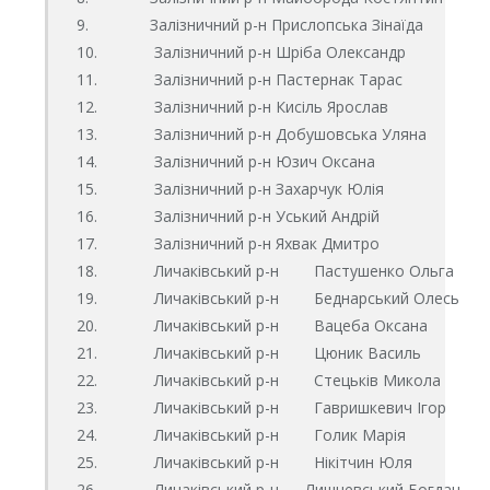
9.              Залізничний р-н Прислопська Зінаїда 

10.             Залізничний р-н Шріба Олександр

11.             Залізничний р-н Пастернак Тарас

12.             Залізничний р-н Кисіль Ярослав

13.             Залізничний р-н Добушовська Уляна

14.             Залізничний р-н Юзич Оксана

15.             Залізничний р-н Захарчук Юлія

16.             Залізничний р-н Уський Андрій

17.             Залізничний р-н Яхвак Дмитро

18.             Личаківський р-н        Пастушенко Ольга

19.             Личаківський р-н        Беднарський Олесь

20.             Личаківський р-н        Вацеба Оксана

21.             Личаківський р-н        Цюник Василь

22.             Личаківський р-н        Стецьків Микола

23.             Личаківський р-н        Гавришкевич Ігор

24.             Личаківський р-н        Голик Марія

25.             Личаківський р-н        Нікітчин Юля

26.             Личаківський р-н      Лишневський Богдан
