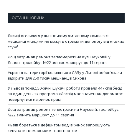
ОСТАННІ НОВИНИ
Лисиці оселилися у львівському житловому комплексі:
мешканці місяцями не можуть отримати допомогу від міських
служб
Дощ затримав ремонт тепломережі на вул. Науковій у
Львові: тролейбус №22 змінює маршрут до 11 серпня
Укриття на території колишнього ЛАЗу у Львові зобов’язали
відкрити для 250 тисяч мешканців Сихова
У Львові понад 50-річні шукачі роботи провели 447 співбесід
за один день: як програма «Досвід має значення» допомагає
повернутися на ринок праці
Дощ затримав ремонт теплотраси на Науковій: тролейбус
№22 змінить маршрут до 11 серпня
Львів бореться з дефіцитом водіїв: жінок запрошують
керувати громадським транспортом