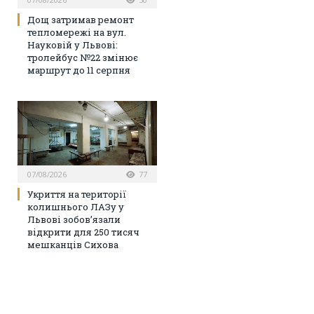
Дощ затримав ремонт
тепломережі на вул.
Науковій у Львові:
тролейбус №22 змінює
маршрут до 11 серпня
07/08/2026
77
Укриття на території
колишнього ЛАЗу у
Львові зобов’язали
відкрити для 250 тисяч
мешканців Сихова