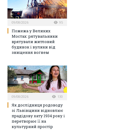
09/08/2026
95
Пожежа у Великих
Мостах: рятувальники
врятували житловий
будинок і вулики від
знищення вогнем
09/08/2026
130
Як дослідниця родоводу
зі Львівщини відновлює
прадідову хату 1934 року і
перетворює її на
культурний простір