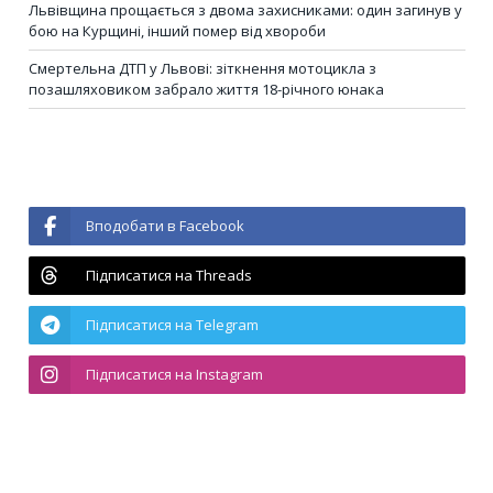
Львівщина прощається з двома захисниками: один загинув у
бою на Курщині, інший помер від хвороби
Смертельна ДТП у Львові: зіткнення мотоцикла з
позашляховиком забрало життя 18-річного юнака
Вподобати в Facebook
Підписатися на Threads
Підписатися на Telegram
Підписатися на Instagram