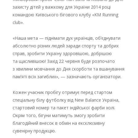
захисту дітей у важкому для України 2014 році
командою Київського бігового клубу «KM Running
club».
«Наша мета — піднімати дух українців, об’єднувати
абсолютно різних людей заради спорту та добрих
справ, зробити Україну здоровішою, добрішою
та щасливішою! Захід 22 червня буде розпочато
з хвилини мовчання до Дня скорботи та вшанування
пам’яті всіх загиблих», — зазначають організатори.
Кожен учасник пробігу отримує перед стартом
спеціальну білу футболку від New Balance Україна,
стартовий номер та пакет індійської фарби холі.
Окрім того, бігуни матимуть змогу зробити
благодійний внесок в обмін на ексклюзивну
сувенірну продукцію.