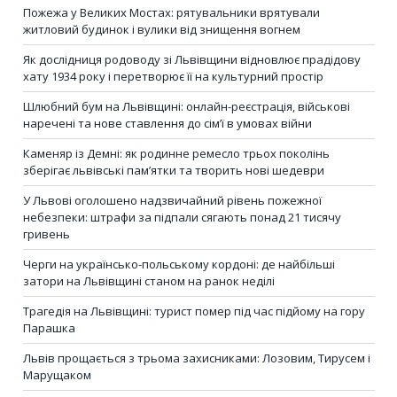
Пожежа у Великих Мостах: рятувальники врятували
житловий будинок і вулики від знищення вогнем
Як дослідниця родоводу зі Львівщини відновлює прадідову
хату 1934 року і перетворює її на культурний простір
Шлюбний бум на Львівщині: онлайн-реєстрація, військові
наречені та нове ставлення до сім’ї в умовах війни
Каменяр із Демні: як родинне ремесло трьох поколінь
зберігає львівські пам’ятки та творить нові шедеври
У Львові оголошено надзвичайний рівень пожежної
небезпеки: штрафи за підпали сягають понад 21 тисячу
гривень
Черги на українсько-польському кордоні: де найбільші
затори на Львівщині станом на ранок неділі
Трагедія на Львівщині: турист помер під час підйому на гору
Парашка
Львів прощається з трьома захисниками: Лозовим, Тирусем і
Марущаком