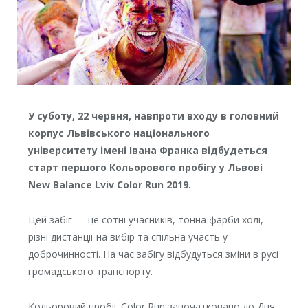
У суботу, 22 червня, навпроти входу в головний
корпус Львівського національного
університету імені Івана Франка відбудеться
старт першого Кольорового пробігу у Львові
New Balance Lviv Color Run 2019.
Цей забіг — це сотні учасників, тонна фарби холі,
різні дистанції на вибір та спільна участь у
доброчинності. На час забігу відбудуться зміни в русі
громадського транспорту.
Кольоровий пробіг Color Run започатковано до Дня