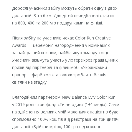
Дорослі учасники забігу можуть обрати одну з двох
дистанцій: 3 та 6 км. Для дітей передбачені старти
на 800, 400 та 200 м з подарунками на фініші.
Після забігу на учасників чекає Color Run Creative
Аwards — церемонія нагородження у номінаціях
за найкращий костюм, найбільшу команду тощо.
Учасники візьмуть участь у лотереї-розіграші цінних
призів від партнерів та флешмобі «Український
прапор із фарб холі», а також зроблять безліч
світлин на згадку.
Благодійним партнером New Balance Lviv Color Run
у 2019 році став фонд «Ти не один» (1+1 медіа). Саме
на здійснення великих мрій маленьких пацієнтів буде
спрямовано 100% коштів від реєстрації на три дитячі
дистанції «Здійсни мрію», 100 грн від кожної