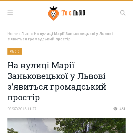
Home
»
Львів
»
На вулиці Марії Заньковецької у Львові
з’явиться громадський простір
ЛЬВІВ
На вулиці Марії
Заньковецької у Львові
з’явиться громадський
простір
03/07/2018 11:27
461