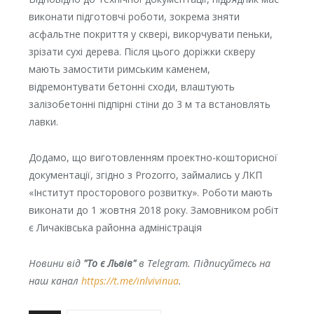
виконати підготовчі роботи, зокрема зняти
асфальтне покриття у сквері, викорчувати пеньки,
зрізати сухі дерева. Після цього доріжки скверу
мають замостити римським каменем,
відремонтувати бетонні сходи, влаштують
залізобетонні підпірні стіни до 3 м та встановлять
лавки.
Додамо, що виготовленням проектно-кошторисної
документації, згідно з Prozorro, займались у ЛКП
«Інститут просторового розвитку». Роботи мають
виконати до 1 жовтня 2018 року. Замовником робіт
є Личаківська районна адміністрація
Новини від
"То є Львів"
в Telegram. Підписуйтесь на
наш канал
https://t.me/inlvivinua
.