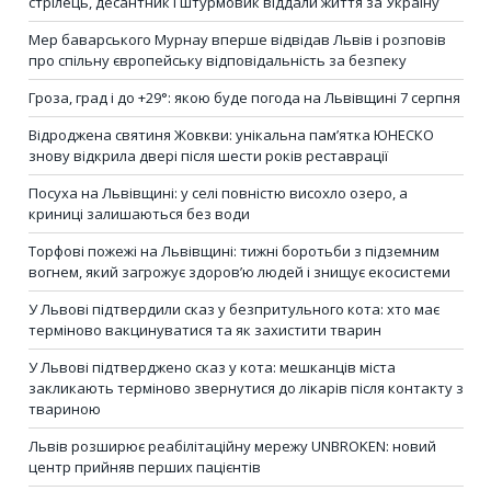
стрілець, десантник і штурмовик віддали життя за Україну
Мер баварського Мурнау вперше відвідав Львів і розповів
про спільну європейську відповідальність за безпеку
Гроза, град і до +29°: якою буде погода на Львівщині 7 серпня
Відроджена святиня Жовкви: унікальна пам’ятка ЮНЕСКО
знову відкрила двері після шести років реставрації
Посуха на Львівщині: у селі повністю висохло озеро, а
криниці залишаються без води
Торфові пожежі на Львівщині: тижні боротьби з підземним
вогнем, який загрожує здоров’ю людей і знищує екосистеми
У Львові підтвердили сказ у безпритульного кота: хто має
терміново вакцинуватися та як захистити тварин
У Львові підтверджено сказ у кота: мешканців міста
закликають терміново звернутися до лікарів після контакту з
твариною
Львів розширює реабілітаційну мережу UNBROKEN: новий
центр прийняв перших пацієнтів