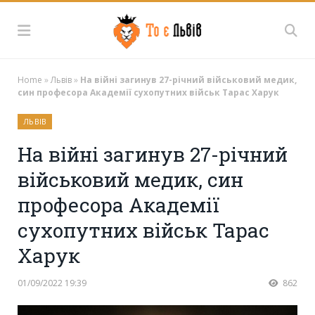
Home
»
Львів
»
На війні загинув 27-річний військовий медик,
син професора Академії сухопутних військ Тарас Харук
ЛЬВІВ
На війні загинув 27-річний
військовий медик, син
професора Академії
сухопутних військ Тарас
Харук
01/09/2022 19:39
862