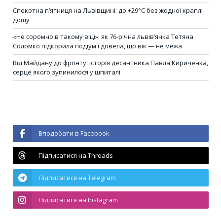
Спекотна п’ятниця на Львівщині: до +29°C без жодної краплі
дощу
«Не соромно в такому віці»: як 76-річна львів’янка Тетяна
Соломко підкорила подіум і довела, що вік — не межа
Від Майдану до фронту: історія десантника Павла Кириченка,
серце якого зупинилося у шпиталі
Вподобати в Facebook
Підписатися на Threads
Підписатися на Telegram
Підписатися на Instagram