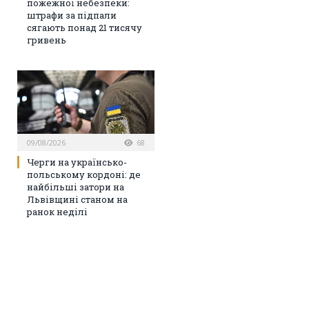
пожежної небезпеки:
штрафи за підпали
сягають понад 21 тисячу
гривень
09/08/2026
68
Черги на українсько-
польському кордоні: де
найбільші затори на
Львівщині станом на
ранок неділі