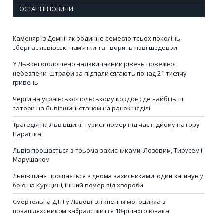
ОСТАННІ НОВИНИ
Каменяр із Демні: як родинне ремесло трьох поколінь
зберігає львівські пам’ятки та творить нові шедеври
У Львові оголошено надзвичайний рівень пожежної
небезпеки: штрафи за підпали сягають понад 21 тисячу
гривень
Черги на українсько-польському кордоні: де найбільші
затори на Львівщині станом на ранок неділі
Трагедія на Львівщині: турист помер під час підйому на гору
Парашка
Львів прощається з трьома захисниками: Лозовим, Тирусем і
Марущаком
Львівщина прощається з двома захисниками: один загинув у
бою на Курщині, інший помер від хвороби
Смертельна ДТП у Львові: зіткнення мотоцикла з
позашляховиком забрало життя 18-річного юнака