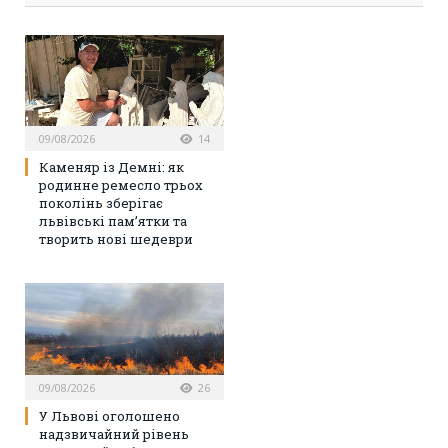
09/08/2026
14
Каменяр із Демні: як
родинне ремесло трьох
поколінь зберігає
львівські пам’ятки та
творить нові шедеври
09/08/2026
26
У Львові оголошено
надзвичайний рівень