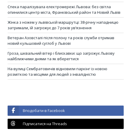
Спека паралізувала електромережі Львова: без світла
опинилися центр міста, Франківський район та Новий Львів
Жінка з ножем у львівській маршрутці: 38-річну нападницю
затримали, їй загрожує до 7 років ув’язнення
Ветеран Азовсталі після полону та років служби отримав
новий кульшовий суглоб у Львові
Гроза, шквальний вітер і блискавки: що загрожує Львову
найближчими днями та як вберегтися
На вулиці Сембратовичів відновили паркінг із новою
розміткою та місцями для людей з інвалідністю
Вподобати в Facebook
Підписатися на Threads