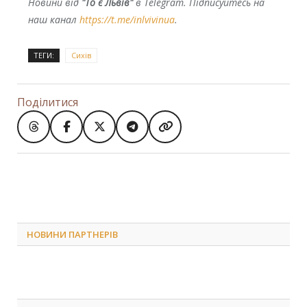
Новини від
"То є Львів"
в Telegram. Підписуйтесь на
наш канал
https://t.me/inlvivinua
.
ТЕГИ:
Сихів
Поділитися
НОВИНИ ПАРТНЕРІВ