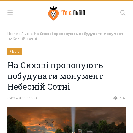
Home
»
Львів
»
На Сихові пропонують побудувати монумент
Небесній Сотні
ЛЬВІВ
На Сихові пропонують
побудувати монумент
Небесній Сотні
09/05/2018 15:00
402