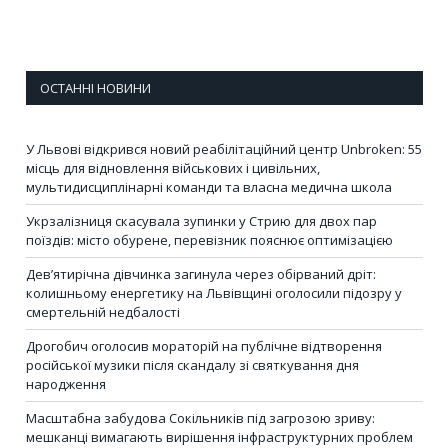
ОСТАННІ НОВИНИ
У Львові відкрився новий реабілітаційний центр Unbroken: 55
місць для відновлення військових і цивільних,
мультидисциплінарні команди та власна медична школа
Укрзалізниця скасувала зупинки у Стрию для двох пар
поїздів: місто обурене, перевізник пояснює оптимізацією
Дев’ятирічна дівчинка загинула через обірваний дріт:
колишньому енергетику на Львівщині оголосили підозру у
смертельній недбалості
Дрогобич оголосив мораторій на публічне відтворення
російської музики після скандалу зі святкування дня
народження
Масштабна забудова Сокільників під загрозою зриву:
мешканці вимагають вирішення інфраструктурних проблем