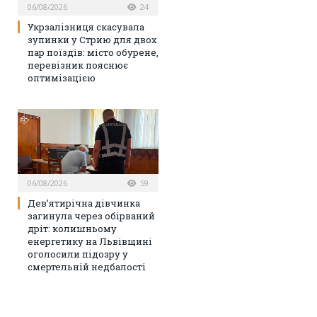
06/08/2026
24
Укрзалізниця скасувала
зупинки у Стрию для двох
пар поїздів: місто обурене,
перевізник пояснює
оптимізацією
06/08/2026
59
Дев’ятирічна дівчинка
загинула через обірваний
дріт: колишньому
енергетику на Львівщині
оголосили підозру у
смертельній недбалості