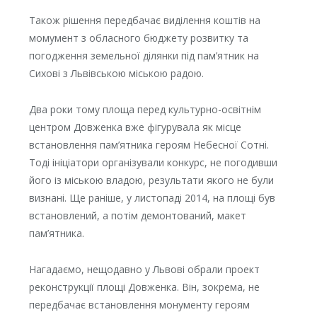
Також рішення передбачає виділення коштів на
момумент з обласного бюджету розвитку та
погодження земельної ділянки під пам’ятник на
Сихові з Львівською міською радою.
Два роки тому площа перед культурно-освітнім
центром Довженка вже фігурувала як місце
встановлення пам’ятника героям Небесної Сотні.
Тоді ініціатори організували конкурс, не погодивши
його із міською владою, результати якого не були
визнані. Ще раніше, у листопаді 2014, на площі був
встановлений, а потім демонтований, макет
пам’ятника.
Нагадаємо, нещодавно у Львові обрали проект
реконструкції площі Довженка. Він, зокрема, не
передбачає встановлення монументу героям