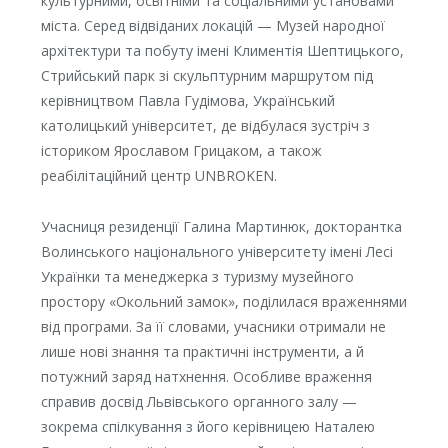
культурними, освітніми та соціальними установами
міста. Серед відвіданих локацій — Музей народної
архітектури та побуту імені Климентія Шептицького,
Стрийський парк зі скульптурним маршрутом під
керівництвом Павла Гудімова, Український
католицький університет, де відбулася зустріч з
істориком Ярославом Грицаком, а також
реабілітаційний центр UNBROKEN.
Учасниця резиденції Галина Мартинюк, докторантка
Волинського національного університету імені Лесі
Українки та менеджерка з туризму музейного
простору «Окольний замок», поділилася враженнями
від програми. За її словами, учасники отримали не
лише нові знання та практичні інструменти, а й
потужний заряд натхнення. Особливе враження
справив досвід Львівського органного залу —
зокрема спілкування з його керівницею Наталею