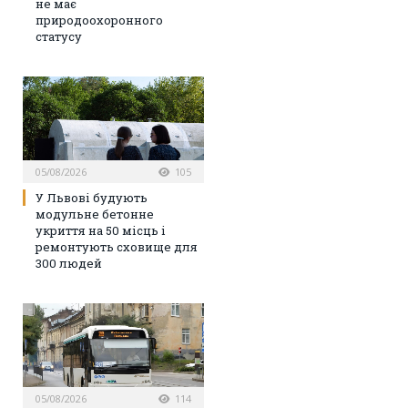
не має
природоохоронного
статусу
05/08/2026
105
У Львові будують
модульне бетонне
укриття на 50 місць і
ремонтують сховище для
300 людей
05/08/2026
114