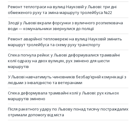
Ремонт теплотраси на вулиці Науковій у Львові: три дні
обмеженого руху та зміна маршруту тролейбуса №22
Злодії у Львові вкрали форсунки з вуличного розпилювача
води — комунальники звернулися до поліції
Ремонт аварійної тепломережі на вулиці Науковій змінить
маршрут тролейбуса та схему руху транспорту
Спека погнула рейки: у Львові деформувалися трамвайні
колії одразу на двох вулицях, рух змінено для шести
маршрутів
У Львові навчатимуть чиновників безбар’єрній комунікації з
людьми з інвалідністю та ветеранами
Спека деформувала трамвайні колії у Львові: рух кількох
маршрутів змінено
Після ракетного удару по Львову понад тисячу постраждалих
отримали допомогу від міста