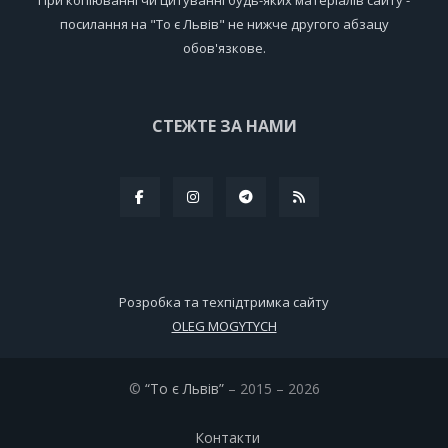
посилання на "То є Львів" не нижче другого абзацу
обов'язкове.
СТЕЖТЕ ЗА НАМИ
Розробка та техпідтримка сайту
OLEG MOGYTYCH
©
“То є Львів”
– 2015 – 2026
Контакти