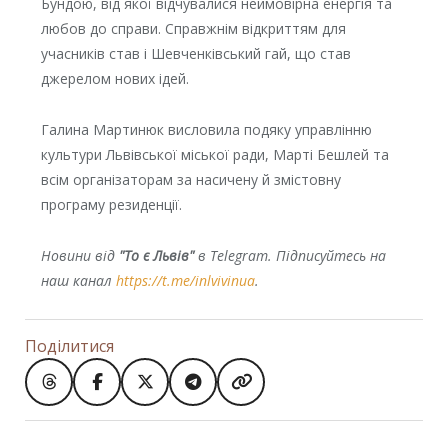
Бундою, від якої відчувалися неймовірна енергія та
любов до справи. Справжнім відкриттям для
учасників став і Шевченківський гай, що став
джерелом нових ідей.
Галина Мартинюк висловила подяку управлінню
культури Львівської міської ради, Марті Бешлей та
всім організаторам за насичену й змістовну
програму резиденції.
Новини від
"То є Львів"
в Telegram. Підписуйтесь на
наш канал
https://t.me/inlvivinua
.
Поділитися