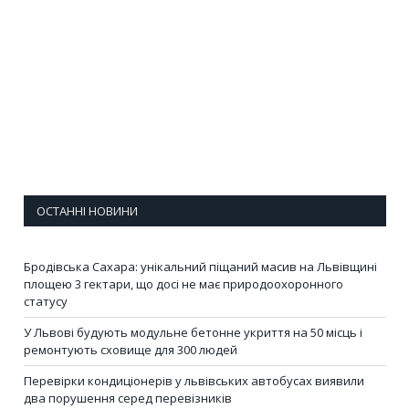
ОСТАННІ НОВИНИ
Бродівська Сахара: унікальний піщаний масив на Львівщині
площею 3 гектари, що досі не має природоохоронного
статусу
У Львові будують модульне бетонне укриття на 50 місць і
ремонтують сховище для 300 людей
Перевірки кондиціонерів у львівських автобусах виявили
два порушення серед перевізників