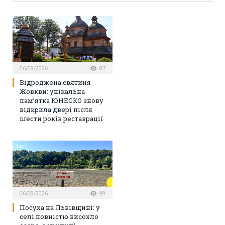
06/08/2026
87
Відроджена святиня
Жовкви: унікальна
пам’ятка ЮНЕСКО знову
відкрила двері після
шести років реставрації
06/08/2026
99
Посуха на Львівщині: у
селі повністю висохло