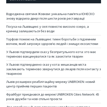
Відроджена святиня Жовкви: унікальна пам’ятка ЮНЕСКО
знову відкрила двері після шести років реставрації
Посуха на Львівщині: у селі повністю висохло озеро, а
криниці залишаються без води
Торфові пожежі на Львівщині: тижні боротьби з підземним
вогнем, який загрожує здоров’ю людей і знищує екосистеми
У Львові підтвердили сказ у безпритульного кота: хто має
терміново вакцинуватися та як захистити тварин
У Львові підтверджено сказ у кота: мешканців міста
закликають терміново звернутися до лікарів після контакту з
твариною
Львів розширює реабілітаційну мережу UNBROKEN: новий
центр прийняв перших пацієнтів
Фрайбург приєднався до мережі UNBROKEN Cities Network: 45
років дружби та нові спільні проєкти