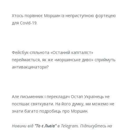
Хтось порівнює Моршин із неприступною фортецею
для Covid-19.
Фейсбук-спільнота «Останній капіталіст»
переймається, як же «моршинське диво» сприймуть
антивакцинатори?
Але письменник і перекладач Остап Українець не
поспішає святкувати. На його думку, ми можемо не
знати багато подробиць про Моршин.
Новини від
"То є Львів"
в Telegram. Підписуйтесь на