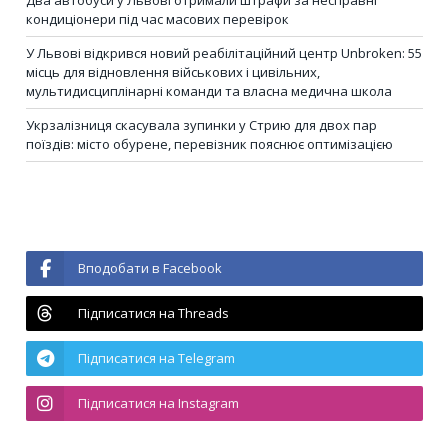
Два автобуси у Львові отримали штрафи за несправні
кондиціонери під час масових перевірок
У Львові відкрився новий реабілітаційний центр Unbroken: 55
місць для відновлення військових і цивільних,
мультидисциплінарні команди та власна медична школа
Укрзалізниця скасувала зупинки у Стрию для двох пар
поїздів: місто обурене, перевізник пояснює оптимізацією
Вподобати в Facebook
Підписатися на Threads
Підписатися на Telegram
Підписатися на Instagram