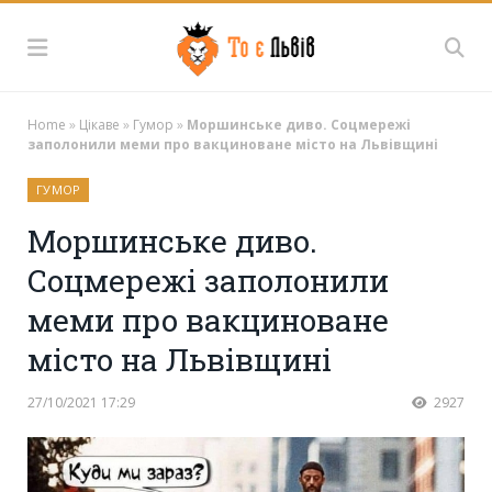
Home
»
Цікаве
»
Гумор
»
Моршинське диво. Соцмережі
заполонили меми про вакциноване місто на Львівщині
ГУМОР
Моршинське диво.
Соцмережі заполонили
меми про вакциноване
місто на Львівщині
27/10/2021 17:29
2927