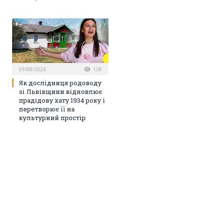
09/08/2026
138
Як дослідниця родоводу
зі Львівщини відновлює
прадідову хату 1934 року і
перетворює її на
культурний простір