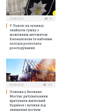
10/08/2026
29
У Львові на зупинці
знайшли сумку з
можливим автоматом
Калашнікова та набоями:
поліція розпочала
розслідування
09/08/2026
103
Пожежа у Великих
Мостах: рятувальники
врятували житловий
будинок і вулики від
знищення вогнем