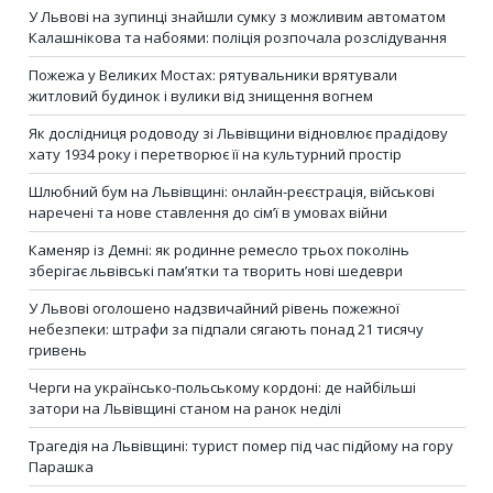
У Львові на зупинці знайшли сумку з можливим автоматом
Калашнікова та набоями: поліція розпочала розслідування
Пожежа у Великих Мостах: рятувальники врятували
житловий будинок і вулики від знищення вогнем
Як дослідниця родоводу зі Львівщини відновлює прадідову
хату 1934 року і перетворює її на культурний простір
Шлюбний бум на Львівщині: онлайн-реєстрація, військові
наречені та нове ставлення до сім’ї в умовах війни
Каменяр із Демні: як родинне ремесло трьох поколінь
зберігає львівські пам’ятки та творить нові шедеври
У Львові оголошено надзвичайний рівень пожежної
небезпеки: штрафи за підпали сягають понад 21 тисячу
гривень
Черги на українсько-польському кордоні: де найбільші
затори на Львівщині станом на ранок неділі
Трагедія на Львівщині: турист помер під час підйому на гору
Парашка