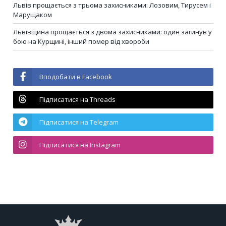
Львів прощається з трьома захисниками: Лозовим, Тирусем і
Марущаком
Львівщина прощається з двома захисниками: один загинув у
бою на Курщині, інший помер від хвороби
Вподобати в Facebook
Підписатися на Threads
Підписатися на Telegram
Підписатися на Instagram