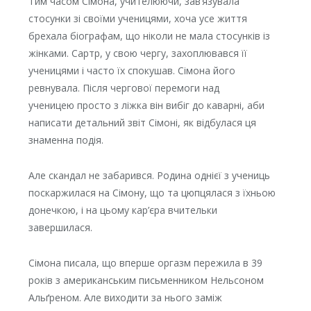
Тим часом Сімона, учителюючи, зав’язувала
стосунки зі своїми ученицями, хоча усе життя
брехала біографам, що ніколи не мала стосунків із
жінками. Сартр, у свою чергу, захоплювався її
ученицями і часто їх спокушав. Сімона його
ревнувала. Після чергової перемоги над
ученицею просто з ліжка він вибіг до каварні, аби
написати детальний звіт Сімоні, як відбулася ця
знаменна подія.
Але скандал не забарився. Родина однієї з учениць
поскаржилася на Сімону, що та цюпцялася з їхньою
донечкою, і на цьому кар’єра вчительки
завершилася.
Сімона писала, що вперше оргазм пережила в 39
років з американським письменником Нельсоном
Альґреном. Але виходити за нього заміж