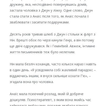
дружину, яка, несподівано повернувшись домів,
застала чоловіка з Джун у ліжку. Одне слово, Джун
стала спати з Анаїс після того, як Анаїс почала її
зваблювати і засипати подарунками.
Десять років тривав шлюб з Джун і стільки ж флірт з
Нін. Врешті обоє по черзі кинули Генрі, а він потому
ще двічі одружувався. Як і Гемінґвей. Авжеж, інтимне
життя письменників теж було нелегким.
Нін мала безліч коханців, часто кількох нараз і навіть
в один день. «Я усвідомила собі жахливий парадокс –
віддаючись іншим, я вчуся сильніше кохати Г’ю», –
згадала вона про чоловіка.
Анаїс мала психічний розлад, який їй добряче
дошкуляв. Психотерапевт, з яким вона якийсь час
займалася любощами, порадив звабити рідного