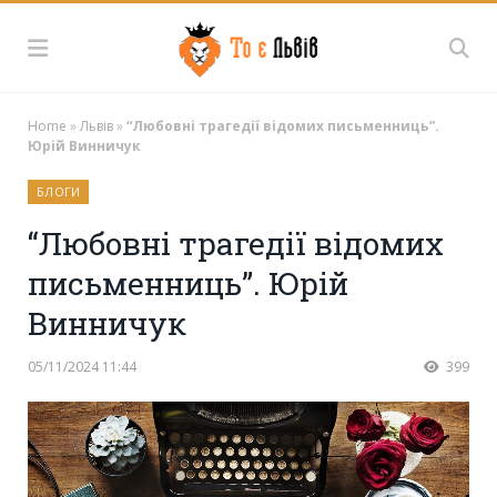
Home
»
Львів
»
“Любовні трагедії відомих письменниць”.
Юрій Винничук
БЛОГИ
“Любовні трагедії відомих
письменниць”. Юрій
Винничук
05/11/2024 11:44
399