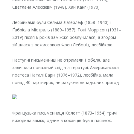
Свєтлана Алєксієвіч (1948), Хан Канг (1970).
Лесбійками були Сельма Лаґерлеф (1858–1940) і
Ґабрієла Містраль (1889–1957). Тоні Моррісон (1931–
2019) після 6 років заміжжя розлучилася, а згодом
зійшлася з режисеркою Френ Лебовіц, лесбійкою.
Наступні письменниці не отримали Нобеля, але
залишили поважний слід в літературі. Американська
поетеса Наталі Барні (1876–1972), лесбійка, мала
понад 40 партнерок, не рахуючи випадкових пригод.
Французька письменниця Колетт (1873–1954) тричі
виходила заміж, одним з коханців був її пасинок.