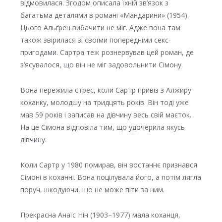
відмовилася. Згодом описала їхній зв’язок з
багатьма деталями в романі «Мандарини» (1954).
Цього Альґрен вибачити не міг. Адже вона там
також звірилася зі своїми попередніми секс-
пригодами. Сартра теж рознервував цей роман, де
з’ясувалося, що він не міг задовольнити Сімону.
Вона пережила стрес, коли Сартр привіз з Алжиру
коханку, молодшу на тридцять років. Він тоді уже
мав 59 років і записав на дівчину весь свій маєток.
На це Сімона відповіла тим, що удочерила якусь
дівчину.
Коли Сартр у 1980 помирав, він востаннє признався
Сімоні в коханні. Вона поцілувала його, а потім лягла
поруч, шкодуючи, що не може піти за ним.
Прекрасна Анаїс Нін (1903–1977) мала коханця,