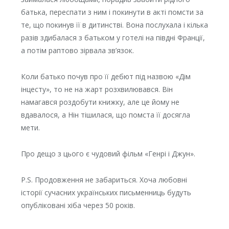
батька, переспати з ним і покинути в акті помсти за
те, що покинув її в дитинстві. Вона послухала і кілька
разів здибалася з батьком у готелі на півдні Франції,
а потім раптово зірвала зв’язок.
Коли батько почув про її дебют під назвою «Дім
інцесту», то не на жарт розхвилювався. Він
намагався роздобути книжку, але це йому не
вдавалося, а Нін тішилася, що помста її досягла
мети.
Про дещо з цього є чудовий фільм «Генрі і Джун».
P.S. Продовження не забариться. Хоча любовні
історії сучасних українських письменниць будуть
опубліковані хіба через 50 років.