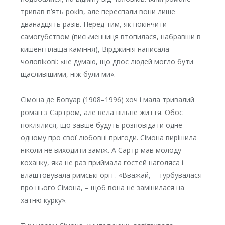
тривав п’ять років, але переспали вони лише
дванадцять разів. Перед тим, як покінчити
самогубством (письменниця втопилася, набравши в
кишені плаща каміння), Вірджинія написала
чоловікові: «не думаю, що двоє людей могло бути
щасливішими, ніж були ми».
Сімона де Бовуар (1908–1996) хоч і мала тривалий
роман з Сартром, але вела вільне життя. Обоє
поклялися, що завше будуть розповідати одне
одному про свої любовні пригоди. Сімона вирішила
ніколи не виходити заміж. А Сартр мав молоду
коханку, яка не раз приймала гостей наголяса і
влаштовувала римські оргії. «Вважай, – турбувалася
про нього Сімона, – щоб вона не замінилася на
хатню курку».