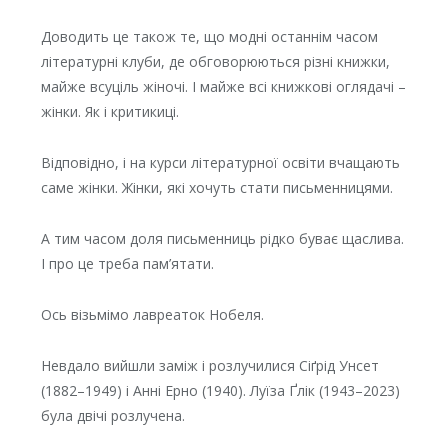
Доводить це також те, що модні останнім часом
літературні клуби, де обговорюються різні книжки,
майже всуціль жіночі. І майже всі книжкові оглядачі –
жінки. Як і критикиці.
Відповідно, і на курси літературної освіти вчащають
саме жінки. Жінки, які хочуть стати письменницями.
А тим часом доля письменниць рідко буває щаслива.
І про це треба пам’ятати.
Ось візьмімо лавреаток Нобеля.
Невдало вийшли заміж і розлучилися Сіґрід Унсет
(1882–1949) і Анні Ерно (1940). Луїза Ґлік (1943–2023)
була двічі розлучена.