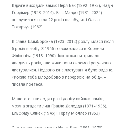
Вдруге виходили заміж Перл Бак (1892–1973), Надін
Ґордімер (1923–2014), Еліс Манро (1931–2024)
розлучилася після 22 років шлюбу, як і Ольга
Токарчук (1962).
Віслава Шимборська (1923–2012) розлучилася після
6 років шлюбу. З 1966-го закохалася в Корнеля
Філіповіча (1913–1990). Їхнє кохання тривало
двадцять років, але жили вони окремо і регулярно
листувалися. Недавно їхнє листування було видане.
«Кохаю тебе цілодобово з перервою на обід», –
писала поетеса.
Мало хто з них один раз і довіку вийшли заміж,
можна згадати лиш Ґрацію Деледда (1871–1936),
Ельфріду Єлінек (1946) і Герту Мюллер (1953).
Самотніми залишилися Неллі Закс (1891–1970),