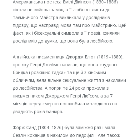
Американська поетеса Емілі Дікінсон (1830–1886)
ніколи не вийшла заміж, а її любовні листи до
таємничого Майстра викликали у дослідників
підозру, що насправді мова там про Майстриню. Цей
факт, як і бісексуальні символи в її поезії, схилили
дослідників до думки, що вона була лесбійкою.
Англійська письменниця Джордж Еліот (1819–1880),
про яку Генрі Джеймс написав, що вона «чудово
бридка і розкішно гидка» та ще й з кінським
обличчям, вела вільне сексуальне життя з нахилами
до лесбійства. А попри те 24 роки прожила з
письменником Джорджом Генрі Люїсом, а за 7
місяців перед смертю пошлюбила молодшого на
двадцять років банкіра.
Жорж Санд (1804–1876) була заміжня раз і мала
безліч коханців з нахилом до педофілії. Але також