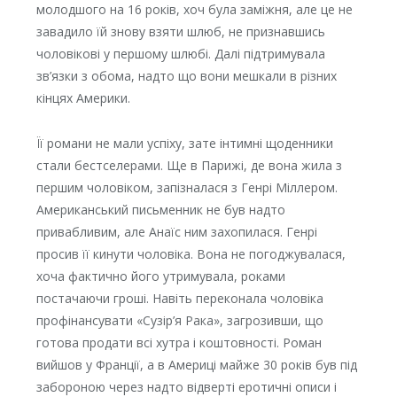
молодшого на 16 років, хоч була заміжня, але це не
завадило їй знову взяти шлюб, не признавшись
чоловікові у першому шлюбі. Далі підтримувала
зв’язки з обома, надто що вони мешкали в різних
кінцях Америки.
Її романи не мали успіху, зате інтимні щоденники
стали бестселерами. Ще в Парижі, де вона жила з
першим чоловіком, запізналася з Генрі Міллером.
Американський письменник не був надто
привабливим, але Анаїс ним захопилася. Генрі
просив її кинути чоловіка. Вона не погоджувалася,
хоча фактично його утримувала, роками
постачаючи гроші. Навіть переконала чоловіка
профінансувати «Сузір’я Рака», загрозивши, що
готова продати всі хутра і коштовності. Роман
вийшов у Франції, а в Америці майже 30 років був під
забороною через надто відверті еротичні описи і