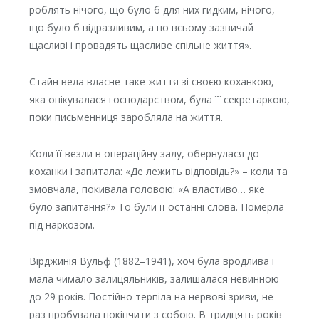
роблять нічого, що було б для них гидким, нічого,
що було б відразливим, а по всьому зазвичай
щасливі і провадять щасливе спільне життя».
Стайн вела власне таке життя зі своєю коханкою,
яка опікувалася господарством, була її секретаркою,
поки письменниця заробляла на життя.
Коли її везли в операційну залу, обернулася до
коханки і запитала: «Де лежить відповідь?» – коли та
змовчала, покивала головою: «А властиво… яке
було запитання?» То були її останні слова. Померла
під наркозом.
Вірджинія Вульф (1882–1941), хоч була вродлива і
мала чимало залицяльників, залишалася невинною
до 29 років. Постійно терпіла на нервові зриви, не
раз пробувала покінчити з собою. В тридцять років