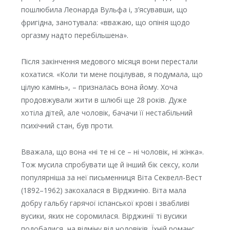
пошлюбила Леонарда Вульфа і, з’ясувавши, що
фригідна, занотувала: «вважаю, що опінія щодо
оргазму надто перебільшена».
Після закінчення медового місяця вони перестали
кохатися. «Коли ти мене поцілував, я подумала, що
цілую камінь», – призналась вона йому. Хоча
продовжували жити в шлюбі ще 28 років. Дуже
хотіла дітей, але чоловік, бачачи її нестабільний
психічний стан, був проти.
Вважала, що вона «ні те ні се – ні чоловік, ні жінка».
Тож мусила спробувати ще й інший бік сексу, коли
популярніша за неї письменниця Віта Секвелл-Вест
(1892–1962) закохалася в Вірджинію. Віта мала
добру гальбу гарячої іспанської крові і звабливі
вусики, яких не соромилася. Вірджинії ті вусики
подобалися, на відміну від чоловіків. Їхній романс