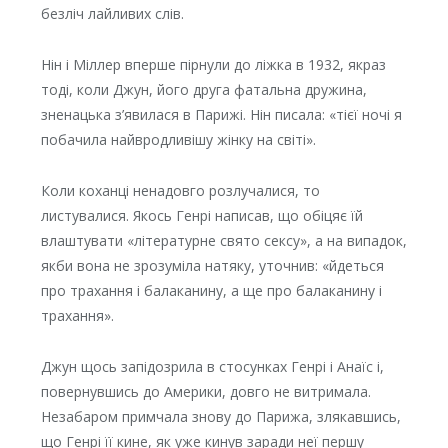
безліч лайливих слів.
Нін і Міллер вперше пірнули до ліжка в 1932, якраз
тоді, коли Джун, його друга фатальна дружина,
зненацька з’явилася в Парижі. Нін писала: «тієї ночі я
побачила найвродливішу жінку на світі».
Коли коханці ненадовго розлучалися, то
листувалися. Якось Генрі написав, що обіцяє їй
влаштувати «літературне свято сексу», а на випадок,
якби вона не зрозуміла натяку, уточнив: «йдеться
про трахання і балаканину, а ще про балаканину і
трахання».
Джун щось запідозрила в стосунках Генрі і Анаїс і,
повернувшись до Америки, довго не витримала.
Незабаром примчала знову до Парижа, злякавшись,
що Генрі її кине, як уже кинув заради неї першу