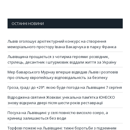
ОСТАННІ НОВИНИ
Львів оголошує архітектурний конкурс на створення
меморіального простору Івана Вакарчука в парку Франка
Львівщина прощається з чотирма героями: розвідник,
стрілець, десантник і штурмовик віддали життя за Україну
Мер баварського Мурнау вперше відвідав Львів і розповів
про спільну європейську відповідальність за безпеку
Гроза, град і до +29°: якою буде погода на Львівщині 7 серпня
Відроджена святиня Жовкви: унікальна пам’ятка ЮНЕСКО
знову відкрила двері після шести років реставрації
Посуха на Львівщині: у селі повністю висохло озеро, а
криниці залишаються без води
Торфові пожежі на Львівщині: тижні боротьби з підземним