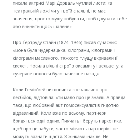
писала актрисі Марі Дорваль чутливі листи: «в
театральній ложі чи у твоїй спальні, не має
значення, просто мушу побувати, щоб цілувати тебе
або вчинити щось шалене».
Про Ґертруду Стайн (1874–1946) писав сучасник:
«Вона була чудернацька. Кілограми, кілограми і
кілограми масивного, тяжкого тлущу вкривали її
скелет. Носила вільні строї з оксамиту і вельвету, а
кучеряве волосся було зачесане назад».
Коли Гемінґвей висловився зневажливо про
лесбійок, відповіла: «ти мало про це знаєш. А правда
така, що любовний акт гомосексуалістів гидотно
відразливий. Коли вже по всьому, партнери
бридяться одні одних. Пиячать і беруть наркотики,
щоб про це забути, часто міняють партнерів і не
можуть зазнати щастя. З жінками інакше. Не