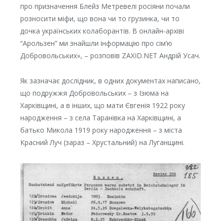
про призначення Блейз Метревелі росіяни почали
розносити міфи, що вона чи то грузинка, чи то
дочка українських колаборантів. В онлайн-архіві
“Арользен” ми знайшли інформацію про сім’ю
Добровольських», – розповів ZAXID.NET Андрій Усач.
Як зазначає дослідник, в одних документах написано,
що подружжя Добровольських – з Ізюма на
Харківщині, а в інших, що мати Євгенія 1922 року
народження – з села Таранівка на Харківщині, а
батько Микола 1919 року народження – з міста
Красний Луч (зараз – Хрустальний) на Луганщині.