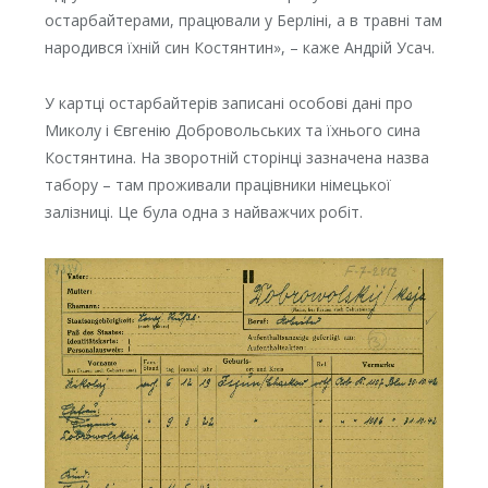
остарбайтерами, працювали у Берліні, а в травні там
народився їхній син Костянтин», – каже Андрій Усач.
У картці остарбайтерів записані особові дані про
Миколу і Євгенію Добровольських та їхнього сина
Костянтина. На зворотній сторінці зазначена назва
табору – там проживали працівники німецької
залізниці. Це була одна з найважчих робіт.