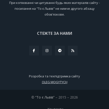
При копіюванні чи цитуванні будь-яких матеріалів сайту -
посилання на "То є Львів" не нижче другого абзацу
обов'язкове.
СТЕЖТЕ ЗА НАМИ
Розробка та техпідтримка сайту
OLEG MOGYTYCH
©
“То є Львів”
– 2015 – 2026