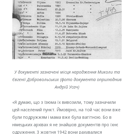
У документі зазначені місця народження Миколи та
Євгенії Добровольських (фото документа оприлюднив
Андрій Усач)
«Я думаю, що з Ізюма їх вивозили, тому зазначили
цей населений пункт. Ймовірно, на той час вони вже
були подружжям і мама вже була вагітною. Бо в
німецьких архівах я не знайшов документів про їхнє
одруження. З жовтня 1942 вони рахувалися