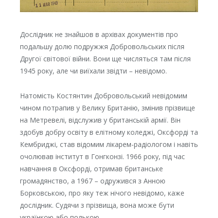
Дослідник не знайшов в архівах документів про
подальшу долю подружжя Добровольських після
Другої світової війни. Вони ще числяться там після
1945 року, але чи виїхали звідти – невідомо.
Натомість Костянтин Добровольський невідомим
чином потрапив у Велику Британію, змінив прізвище
на Метревелі, відслужив у британській армії. Він
здобув добру освіту в елітному коледжі, Оксфорді та
Кембриджі, став відомим лікарем-радіологом і навіть
очолював інститут в Гонгконзі. 1966 року, під час
навчання в Оксфорді, отримав британське
громадянство, а 1967 – одружився з Анною
Борковською, про яку теж нічого невідомо, каже
дослідник. Судячи з прізвища, вона може бути
українкою або полькою.