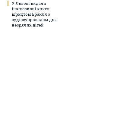
У Львові видали
інклюзивні книги
шрифтом Брайля з
аудіосупроводом для
незрячих дітей