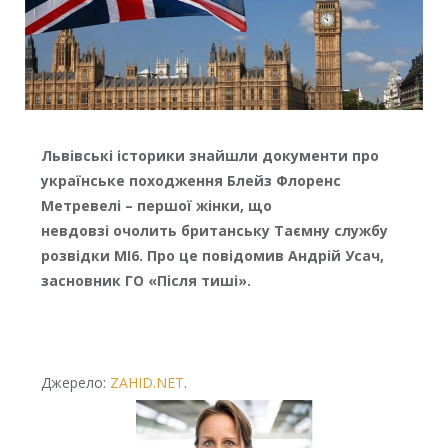
Львівські історики знайшли документи про
українське походження Блейз Флоренc
Метревелі – першої жінки, що
невдовзі очолить британську Таємну службу
розвідки MI6. Про це повідомив Андрій Усач,
засновник ГО «Після тиші».
Джерело:
ZAHID.NET
.