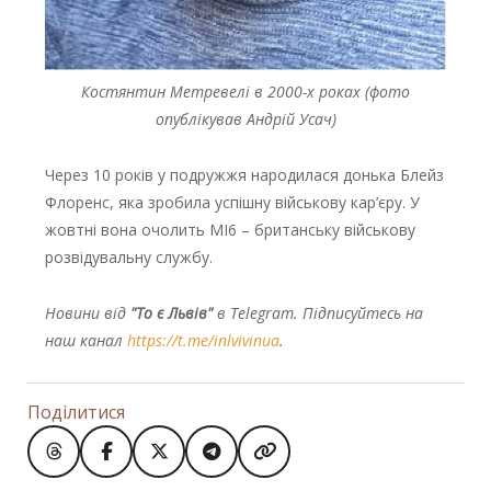
Костянтин Метревелі в 2000-х роках (фото
опублікував Андрій Усач)
Через 10 років у подружжя народилася донька Блейз
Флоренc, яка зробила успішну військову кар’єру. У
жовтні вона очолить МІ6 – британську військову
розвідувальну службу.
Новини від
"То є Львів"
в Telegram. Підписуйтесь на
наш канал
https://t.me/inlvivinua
.
Поділитися