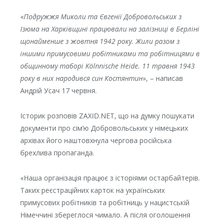
«
Подружжя Миколи та Євгенії Добровольських з
Ізюма на Харківщині працювали на залізниці в Берліні
щонайменше з жовтня 1942 року. Жили разом з
іншими примусовими робітниками та робітницями в
общинному таборі Kölnnische Heide. 11 травня 1943
року в них народився син Костянтин
», – написав
Андрій Усач 17 червня.
Історик розповів ZAXID.NET, що на думку пошукати
документи про сім’ю Добровольських у німецьких
архівах його наштовхнула чергова російська
брехлива пропаганда.
«Наша організація працює з історіями остарбайтерів.
Таких реєстраційних карток на українських
примусових робітників та робітниць у нацистській
Німеччині збереглося чимало. А після оголошення