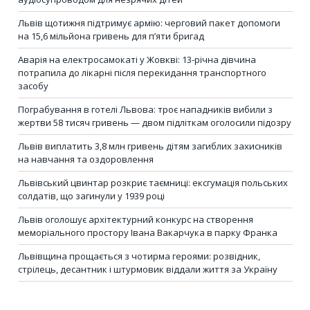
Львів щотижня підтримує армію: черговий пакет допомоги
на 15,6 мільйона гривень для п’яти бригад
Аварія на електросамокаті у Жовкві: 13-річна дівчина
потрапила до лікарні після перекидання транспортного
засобу
Пограбування в готелі Львова: троє нападників вибили з
жертви 58 тисяч гривень — двом підліткам оголосили підозру
Львів виплатить 3,8 млн гривень дітям загиблих захисників
на навчання та оздоровлення
Львівський цвинтар розкриє таємниці: ексгумація польських
солдатів, що загинули у 1939 році
Львів оголошує архітектурний конкурс на створення
меморіального простору Івана Вакарчука в парку Франка
Львівщина прощається з чотирма героями: розвідник,
стрілець, десантник і штурмовик віддали життя за Україну