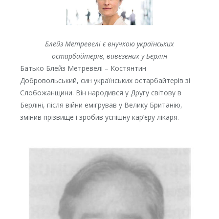
Блейз Метревелі є внучкою українських
остарбайтерів, вивезених у Берлін
Батько Блейз Метревелі – Костянтин
Добровольський, син українських остарбайтерів зі
Слобожанщини. Він народився у Другу світову в
Берліні, після війни емігрував у Велику Британію,
змінив прізвище і зробив успішну кар’єру лікаря.