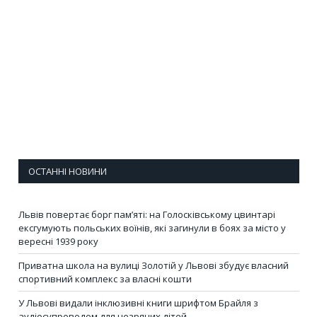
ОСТАННІ НОВИНИ
Львів повертає борг пам’яті: на Голосківському цвинтарі
ексгумують польських воїнів, які загинули в боях за місто у
вересні 1939 року
Приватна школа на вулиці Золотій у Львові збудує власний
спортивний комплекс за власні кошти
У Львові видали інклюзивні книги шрифтом Брайля з
аудіосупроводом для незрячих дітей