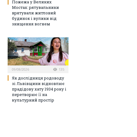
Пожежа у Великих
Мостах: рятувальники
врятували житловий
будинок і вулики від
знищення вогнем
09/08/2026
135
Як дослідниця родоводу
зі Львівщини відновлює
прадідову хату 1934 року і
перетворює її на
культурний простір