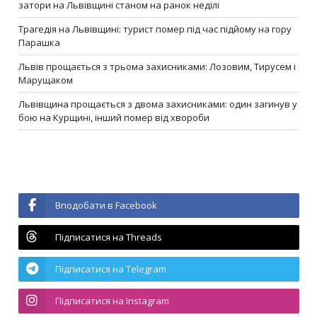
затори на Львівщині станом на ранок неділі
Трагедія на Львівщині: турист помер під час підйому на гору
Парашка
Львів прощається з трьома захисниками: Лозовим, Тирусем і
Марущаком
Львівщина прощається з двома захисниками: один загинув у
бою на Курщині, інший помер від хвороби
Вподобати в Facebook
Підписатися на Threads
Підписатися на Telegram
Підписатися на Instagram