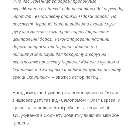
«Під час будівництва дороги пропонуємо
передбачити освітлені підвищені пішохідні переходи,
тротуар і велосипедну доріжку вздовж дороги. На
проспекті Червоної Калини виділити окремі смуги
руху для громадського транспорту (паралельні
центральній дорозі. Реконструювати частини
дороги на проспекті Червоної Калини та
облаштувати смуги для повороту ліворуч на
перехрестях проспекту Червоної Калини з вулицями
Скрипника та Хуторівка й відремонтувати частину
вулиці Скрипника»,
– вважає автор петиції.
Нагадаємо, що будівництво нової вулиці на Сихові
зініціював депутат від «Самопомочі» Олег Береза. У
травні на передпроектні роботи та геодезичні
вишукування з бюджету розвитку виділили мільйон
гривень.