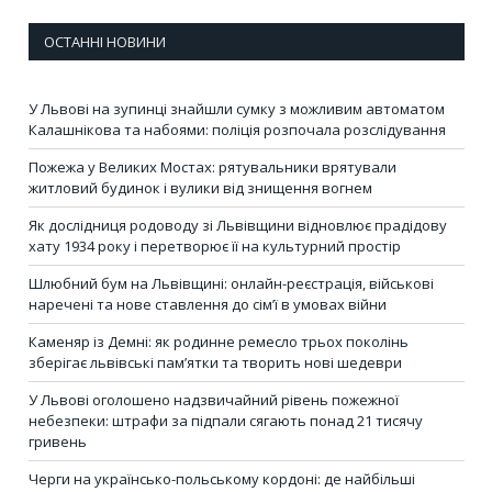
ОСТАННІ НОВИНИ
У Львові на зупинці знайшли сумку з можливим автоматом
Калашнікова та набоями: поліція розпочала розслідування
Пожежа у Великих Мостах: рятувальники врятували
житловий будинок і вулики від знищення вогнем
Як дослідниця родоводу зі Львівщини відновлює прадідову
хату 1934 року і перетворює її на культурний простір
Шлюбний бум на Львівщині: онлайн-реєстрація, військові
наречені та нове ставлення до сім’ї в умовах війни
Каменяр із Демні: як родинне ремесло трьох поколінь
зберігає львівські пам’ятки та творить нові шедеври
У Львові оголошено надзвичайний рівень пожежної
небезпеки: штрафи за підпали сягають понад 21 тисячу
гривень
Черги на українсько-польському кордоні: де найбільші