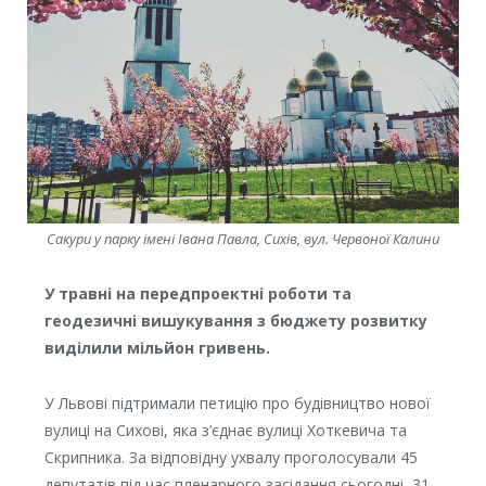
Сакури у парку імені Івана Павла, Сихів, вул. Червоної Калини
У травні на передпроектні роботи та
геодезичні вишукування з бюджету розвитку
виділили мільйон гривень.
У Львові підтримали петицію про будівництво нової
вулиці на Сихові, яка з’єднає вулиці Хоткевича та
Скрипника. За відповідну ухвалу проголосували 45
депутатів під час пленарного засідання сьогодні, 31