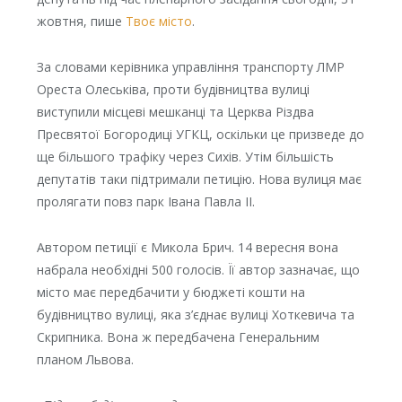
жовтня, пише
Твоє місто
.
За словами керівника управління транспорту ЛМР
Ореста Олеськіва, проти будівництва вулиці
виступили місцеві мешканці та Церква Різдва
Пресвятої Богородиці УГКЦ, оскільки це призведе до
ще більшого трафіку через Сихів. Утім більшість
депутатів таки підтримали петицію. Нова вулиця має
пролягати повз парк Івана Павла ІІ.
Автором петиції є Микола Брич. 14 вересня вона
набрала необхідні 500 голосів. Її автор зазначає, що
місто має передбачити у бюджеті кошти на
будівництво вулиці, яка з’єднає вулиці Хоткевича та
Скрипника. Вона ж передбачена Генеральним
планом Львова.