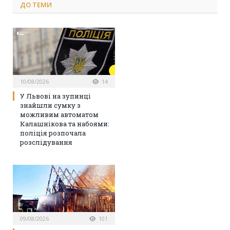
ДО
ТЕМИ
10/08/2026
14
У Львові на зупинці
знайшли сумку з
можливим автоматом
Калашнікова та набоями:
поліція розпочала
розслідування
09/08/2026
101