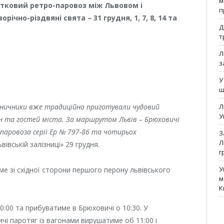
м
ятковий ретро-паровоз між Львовом і
п
ічно-різдвяні свята – 31 грудня, 1, 7, 8, 14 та
Д
т
Л
з
У
щ
ізничники вже традиційно приготували чудовий
Л
У
ян та гостей міста. За маршрутом Львів – Брюховичі
 паровоза серії Ер № 797-86 та чотирьох
З
Л
вівській залізниці» 29 грудня.
г
У
ме зі східної сторони першого перону львівського
м
К
0:00 та прибуватиме в Брюховичі о 10:30. У
чі паротяг із вагонами вирушатиме об 11:00 і