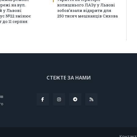
режі на вул.
колишнього ЛАЗу у Львові
й у Львові:
зобов’язали відкрити для
ус №22 змінює
250 тисяч мешканців Сихова
 до 11 серпня
СТЕЖТЕ ЗА НАМИ
ів
го
Контакт