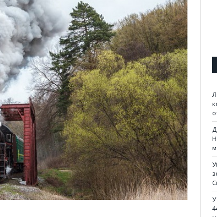
Л
к
о
Д
Н
м
У
з
С
У
4