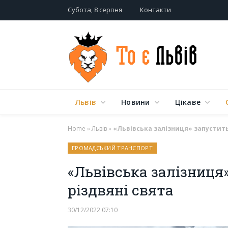
Субота, 8 серпня
Контакти
Львів
Новини
Цікаве
Home
»
Львів
»
«Львівська залізниця» запустить
ГРОМАДСЬКИЙ ТРАНСПОРТ
«Львівська залізниця
різдвяні свята
30/12/2022 07:10