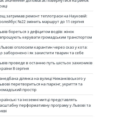
ає значення» допомагає повернутися на ринок
раці
ощ затримав ремонт теплотраси на Науковій:
ролейбус №22 змінить маршрут до 11 серпня
ьвів бореться з дефіцитом водіїв: жінок
апрошують керувати громадським транспортом
 Львові оголосили карантин через сказ у кота:
о заборонено і як захистити тварин та себе
ьвів проведе в останню путь шістьох захисників
країни 8 серпня
анедбана ділянка на вулиці Нижанківського у
ьвові перетвориться на паркінг, укриття та
ромадський простір
країнські та іноземні митці представлять
асштабну перформативну програму у Львові та
иєві