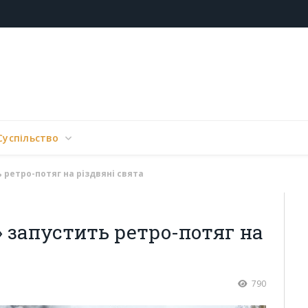
Суспільство
 ретро-потяг на різдвяні свята
» запустить ретро-потяг на
790