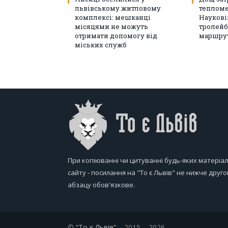
львівському житловому
тепломе
комплексі: мешканці
Наукові
місяцями не можуть
тролейб
отримати допомогу від
маршрут
міських служб
При копіюванні чи цитуванні будь-яких матеріал
сайту - посилання на "То є Львів" не нижче друго
абзацу обов'язкове.
©
“То є Львів”
– 2015 – 2026