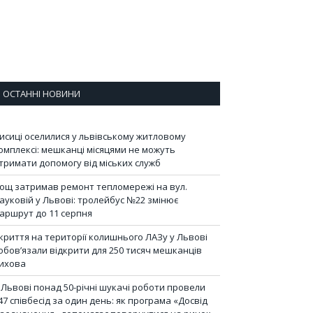
ОСТАННІ НОВИНИ
исиці оселилися у львівському житловому
омплексі: мешканці місяцями не можуть
тримати допомогу від міських служб
ощ затримав ремонт тепломережі на вул.
ауковій у Львові: тролейбус №22 змінює
аршрут до 11 серпня
криття на території колишнього ЛАЗу у Львові
обов’язали відкрити для 250 тисяч мешканців
ихова
 Львові понад 50-річні шукачі роботи провели
47 співбесід за один день: як програма «Досвід