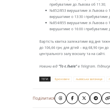
прибуватиме до Львова об 11:30;
№852/853 вирушатиме зі Львова о 1
вирушатиме о 13:30 і прибуватиме д
№854/855 вирушатиме зі Львова о 1
вирушатиме о 16:00 і прибуватиме д
Вартість квитка залежатиме від дня тижня
до 106,66 грн; для дітей – від 68,90 грн 
центрального залу вокзалу та на сайті.
Новини від
"То є Львів"
в Telegram. Підпис
ТЕГИ:
Брюховичі
львівська залізниця
Поділитися