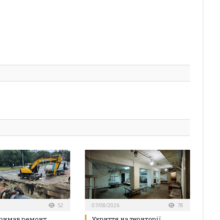
52
07/08/2026
78
римав ремонт
Укриття на території