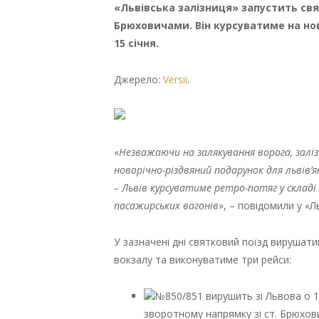
«Львівська залізниця» запустить св
Брюховичами. Він курсуватиме на новор
15 січня.
Джерело:
Versii
.
«
Незважаючи на залякування ворога, зал
новорічно-різдвяний подарунок для львів’
– Львів курсуватиме ретро-потяг у складі
пасажирських вагонів
», – повідомили у «Ль
У зазначені дні святковий поїзд вирушати
вокзалу та виконуватиме три рейси:
№850/851 вирушить зі Львова о 1
зворотному напрямку зі ст. Брюхови