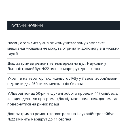
ОСТАННІ НОВИНИ
Лисиці оселилися у львівському житловому комплексі:
мешканці місяцями не можуть отримати допомогу від міських
служб
Дощ затримав ремонт тепломережі на вул. Науковій у
Львові: тролейбус №22 змінює маршрут до 11 серпня
Укриття на території колишнього ЛАЗу у Львові зобов’язали
відкрити для 250 тисяч мешканців Сихова
У Львові понад 50-річні шукачі роботи провели 447 співбесід
за один день: як програма «Досвід має значення» допомагає
повернутися на ринок праці
Дощ затримав ремонт теплотраси на Науковій: тролейбус
№22 змінить маршрут до 11 серпня