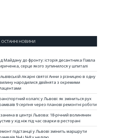
ОСТАННІ НОВИНИ
ід Майдану до фронту: історія десантника Павла
ириченка, серце якого зупинилося у шпиталі
 львівській лікарні святої Анни з різницею в одну
вилину народилися двійнята з окремими
лацентами
ранспортний колапс у Львові: як зміниться рух
рамваїв 9 серпня через планові ремонтні роботи
ізанина в центрі Львова: 18-річний волинянин
устив у хід ніж під час сварки в ресторані
емонт підстанції у Львові змінить маршрути
рамваїв №4 і №8 у неділю