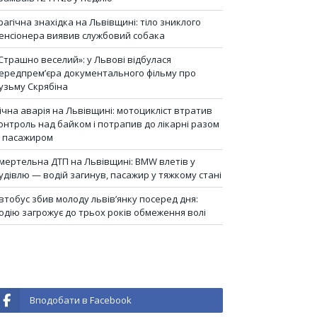
рагічна знахідка на Львівщині: тіло зниклого
енсіонера виявив службовий собака
Страшно веселий»: у Львові відбулася
ередпрем’єра документального фільму про
узьму Скрябіна
ічна аварія на Львівщині: мотоцикліст втратив
онтроль над байком і потрапив до лікарні разом
з пасажиром
мертельна ДТП на Львівщині: BMW влетів у
удівлю — водій загинув, пасажир у тяжкому стані
втобус збив молоду львів’янку посеред дня:
одію загрожує до трьох років обмеження волі
Вподобати в Facebook