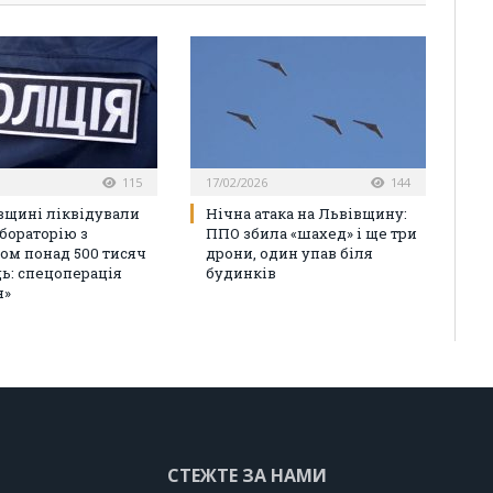
115
17/02/2026
144
вщині ліквідували
Нічна атака на Львівщину:
бораторію з
ППО збила «шахед» і ще три
ом понад 500 тисяч
дрони, один упав біля
ць: спецоперація
будинків
н»
СТЕЖТЕ ЗА НАМИ