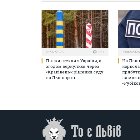
23/02/2026
251
19/02/2026
Пішки втекли з України, а
На Льві
згодом вернулися через
наркола
«Краківець»: рішення суду
прибутк
на Львівщині
на міся
«Рубіко