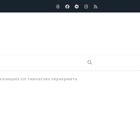
Threads
Facebook
telegram
Instagram
RSS
авколишніх сіл тимчасово перекриють