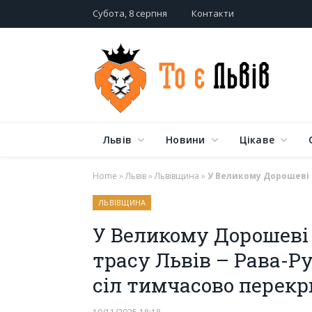
Субота, 8 серпня
Контакти
Львів
Новини
Цікаве
Home
»
Львів
»
Львівщина
»
У Великому Дорошеві 
ЛЬВІВЩИНА
У Великому Дорошеві
трасу Львів – Рава-Ру
сіл тимчасово перек