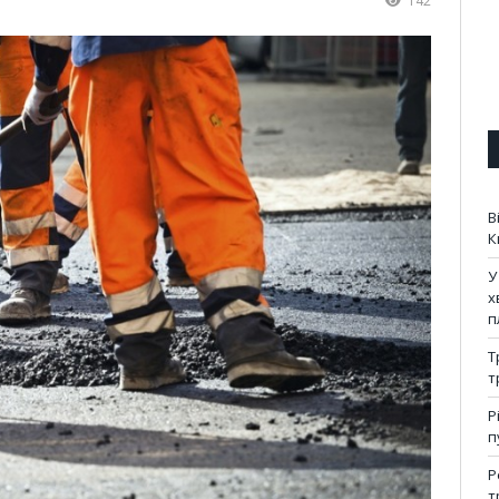
142
В
К
У
х
п
Т
т
Р
п
Р
т