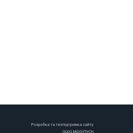
Розробка та техпідтримка сайту
OLEG MOGYTYCH