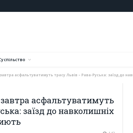
Суспільство
завтра асфальтуватимуть трасу Львів – Рава-Руська: заїзд до н
 завтра асфальтуватимуть
ська: заїзд до навколишніх
риють