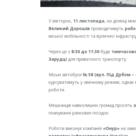
У вівторок,
11 листопада
, на ділянці м
Великий Дорошів
проводитимуть
робо
міської мобільності та вуличної інфрастр
Через це з
8:30 до 11:30
буде
тимчасово
Зарудці
для приватного транспорту.
Міські автобуси
№ 58 (вул. Під Дубом – 
курсуватимуть у звичному режимі, однак
роботи.
Мешканців навколишніх громад просять
плануванні ранкових поїздок.
Роботи виконує компанія
«Онур»
на зам
розвитку інфраструктури України
.