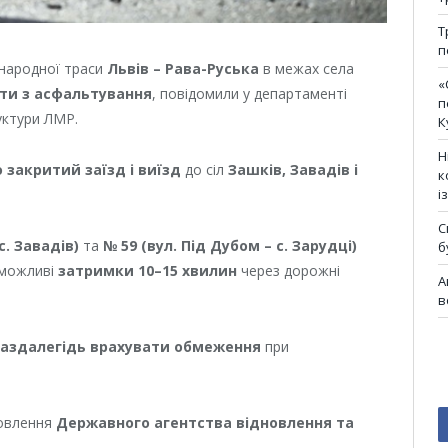
Т
п
іжнародної траси
Львів – Рава-Руська
в межах села
«
ти з асфальтування
, повідомили у департаменті
п
уктури ЛМР.
К
Н
 закритий заїзд і виїзд
до сіл
Зашків, Завадів і
к
і
С
с. Завадів)
та
№ 59 (вул. Під Дубом – с. Зарудці)
б
 можливі
затримки 10–15 хвилин
через дорожні
А
в
заздалегідь врахувати обмеження
при
овлення
Державного агентства відновлення та