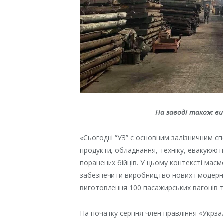
На заводі також в
«Сьогодні “УЗ” є основним залізничним с
продукти, обладнання, техніку, евакуюють
поранених бійців. У цьому контексті має
забезпечити виробництво нових і модерніз
виготовлення 100 пасажирських вагонів та
На початку серпня член правління «Укрза