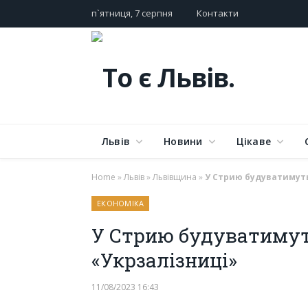
п`ятниця, 7 серпня
Контакти
Львів
Новини
Цікаве
Home
»
Львів
»
Львівщина
»
У Стрию будуватимуть
ЕКОНОМІКА
У Стрию будуватимут
«Укрзалізниці»
11/08/2023 16:43