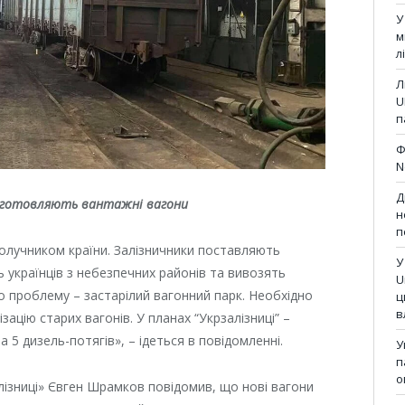
У
м
л
Л
U
п
Ф
N
Д
иготовляють вантажні вагони
н
п
получником країни. Залізничники поставляють
У
 українців з небезпечних районів та вивозять
U
мо проблему – застарілий вагонний парк. Необхідно
ц
в
ацію старих вагонів. У планах “Укрзалізниці” –
 5 дизель-потягів», – ідеться в повідомленні.
У
п
о
лізниці» Євген Шрамков повідомив, що нові вагони