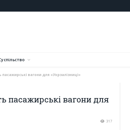
Суспільство
 пасажирські вагони для «Укрзалізниці»
ь пасажирські вагони для
317