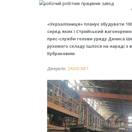
«Укрзалізниця» планує збудувати 100
серед яких і Стрийський вагоноремо
прес-служби голови уряду Дениса Ш
рухомого складу ішлося на нараді з 
Кубраковим.
Джерело:
ZAXID.NET
.