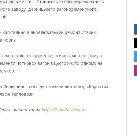
ох підприємств – Стрийського вагоноремонтного
тного заводу, Дарницького вагоноремонтного
нії.
ти капітально-відновлювальний ремонт старих
а нових.
 технологію, інструменти, починаємо програму з
 ремонти чотирьох вагонів цьогоріч: по одному на
рамков.
а Львівщині – дослідно-механічний завод «Карпати»
ласні тепловози.
уйтесь на наш канал
https://t.me/inlvivinua
.