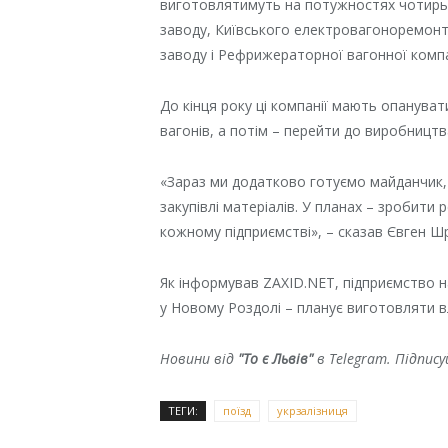
виготовлятимуть на потужностях чотирь
заводу, Київського електровагоноремон
заводу і Рефрижераторної вагонної компа
До кінця року ці компанії мають опанува
вагонів, а потім – перейти до виробництв
«Зараз ми додатково готуємо майданчик,
закупівлі матеріалів. У планах – зробити
кожному підприємстві», – сказав Євген Ш
Як інформував ZAXID.NET, підприємство н
у Новому Роздолі – планує виготовляти в
Новини від
"То є Львів"
в Telegram. Підпис
ТЕГИ:
поїзд
укрзалізниця