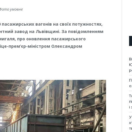
Фото умовне
 пасажирських вагонів на своїх потужностях,
нтний завод на Львівщині. За повідомленням
мигаля, про оновлення пасажирського
віце-прем’єр-міністром Олександром
В
Ю
р
П
о
Т
п
і
У
х
т