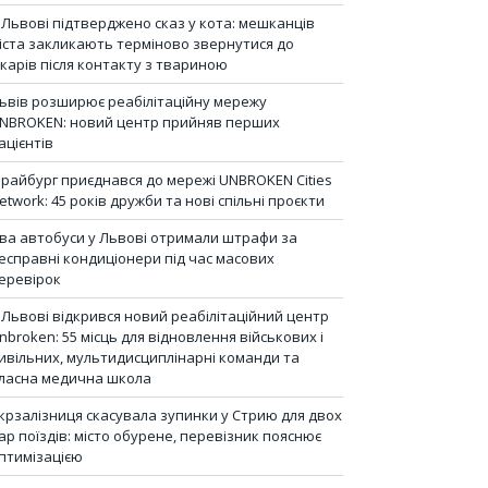
 Львові підтверджено сказ у кота: мешканців
іста закликають терміново звернутися до
ікарів після контакту з твариною
ьвів розширює реабілітаційну мережу
NBROKEN: новий центр прийняв перших
ацієнтів
райбург приєднався до мережі UNBROKEN Cities
etwork: 45 років дружби та нові спільні проєкти
ва автобуси у Львові отримали штрафи за
есправні кондиціонери під час масових
еревірок
 Львові відкрився новий реабілітаційний центр
nbroken: 55 місць для відновлення військових і
ивільних, мультидисциплінарні команди та
ласна медична школа
крзалізниця скасувала зупинки у Стрию для двох
ар поїздів: місто обурене, перевізник пояснює
птимізацією