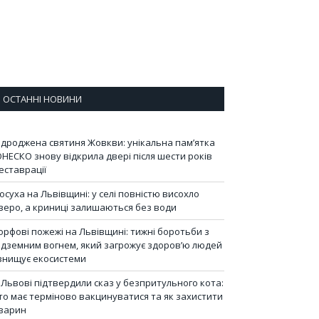
ОСТАННІ НОВИНИ
ідроджена святиня Жовкви: унікальна пам’ятка
НЕСКО знову відкрила двері після шести років
еставрації
осуха на Львівщині: у селі повністю висохло
зеро, а криниці залишаються без води
орфові пожежі на Львівщині: тижні боротьби з
ідземним вогнем, який загрожує здоров’ю людей
 знищує екосистеми
 Львові підтвердили сказ у безпритульного кота:
то має терміново вакцинуватися та як захистити
варин