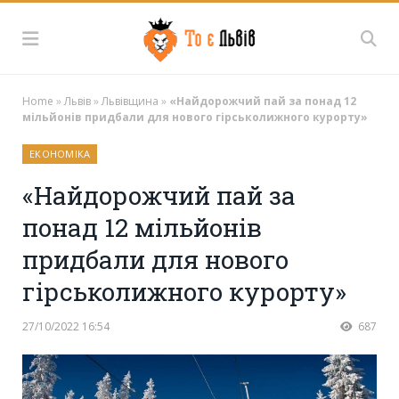
Home
»
Львів
»
Львівщина
»
«Найдорожчий пай за понад 12
мільйонів придбали для нового гірськолижного курорту»
ЕКОНОМІКА
«Найдорожчий пай за
понад 12 мільйонів
придбали для нового
гірськолижного курорту»
27/10/2022 16:54
687