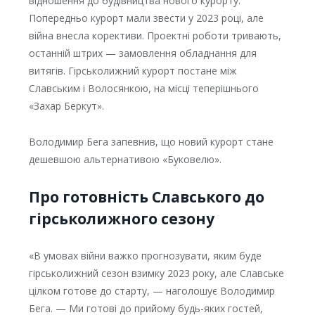
відношення до будівництва нового курорту.
Попередньо курорт мали звести у 2023 році, але
війна внесла корективи. Проектні роботи тривають,
останній штрих — замовлення обладнання для
витягів. Гірськолижний курорт постане між
Славським і Волосянкою, на місці теперішнього
«Захар Беркут».
Володимир Бега запевнив, що новий курорт стане
дешевшою альтернативою «Буковелю».
Про готовність Славського до
гірськолижного сезону
«В умовах війни важко прогнозувати, яким буде
гірськолижний сезон взимку 2023 року, але Славське
цілком готове до старту, — наголошує Володимир
Бега. — Ми готові до прийому будь-яких гостей,