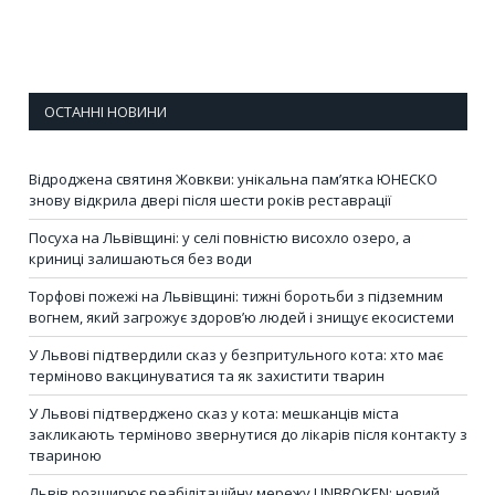
ОСТАННІ НОВИНИ
Відроджена святиня Жовкви: унікальна пам’ятка ЮНЕСКО
знову відкрила двері після шести років реставрації
Посуха на Львівщині: у селі повністю висохло озеро, а
криниці залишаються без води
Торфові пожежі на Львівщині: тижні боротьби з підземним
вогнем, який загрожує здоров’ю людей і знищує екосистеми
У Львові підтвердили сказ у безпритульного кота: хто має
терміново вакцинуватися та як захистити тварин
У Львові підтверджено сказ у кота: мешканців міста
закликають терміново звернутися до лікарів після контакту з
твариною
Львів розширює реабілітаційну мережу UNBROKEN: новий