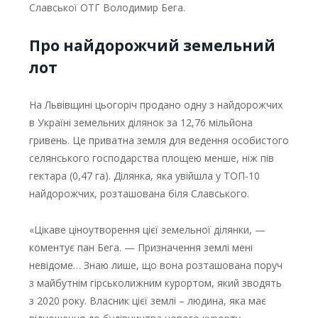
Славської ОТГ Володимир Бега.
Про найдорожчий земельний
лот
На Львівщині цьогоріч продано одну з найдорожчих
в Україні земельних ділянок за 12,76 мільйона
гривень. Це приватна земля для ведення особистого
селянського господарства площею менше, ніж пів
гектара (0,47 га). Ділянка, яка увійшла у ТОП-10
найдорожчих, розташована біля Славського.
«Цікаве ціноутворення цієї земельної ділянки, —
коментує пан Бега. — Призначення землі мені
невідоме… Знаю лише, що вона розташована поруч
з майбутнім гірськолижним курортом, який зводять
з 2020 року. Власник цієї землі – людина, яка має