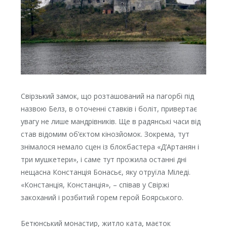
Свірзький замок, що розташований на пагорбі під
назвою Белз, в оточенні ставків і боліт, привертає
увагу не лише мандрівників. Ще в радянські часи від
став відомим об’єктом кінозйомок. Зокрема, тут
знімалося немало сцен із блокбастера «Д’Артанян і
три мушкетери», і саме тут прожила останні дні
нещасна Констанція Бонасьє, яку отруїла Міледі.
«Констанція, Констанція», – співав у Свіржі
закоханий і розбитий горем герой Боярського.
Бетюнський монастир, житло ката, маєток