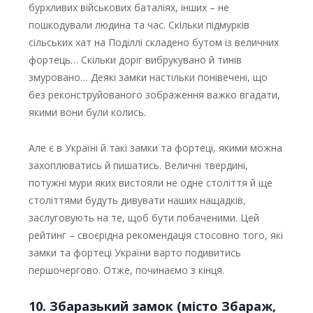
бурхливих військових баталіях, інших – не
пошкодували людина та час. Скільки підмурків
сільських хат на Поділлі складено бутом із величних
фортець… Скільки доріг вибрукувано й тинів
змуровано… Деякі замки настільки понівечені, що
без реконструйованого зображення важко вгадати,
якими вони були колись.
Але є в Україні й такі замки та фортеці, якими можна
захоплюватись й пишатись. Величні твердині,
потужні мури яких вистояли не одне століття й ще
століттями будуть дивувати наших нащадків,
заслуговують на те, щоб бути побаченими. Цей
рейтинг – своєрідна рекомендація стосовно того, які
замки та фортеці України варто подивитись
першочергово. Отже, починаємо з кінця.
10. Збаразький замок (місто Збараж,