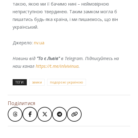
такою, якою ми її бачимо нині – неймовірною
неприступною твердинею. Таким замком могла б
пишатись будь-яка країна, і ми пишаємось, що він
український.
Джерело:
nv.ua
Новини від
"То є Львів"
в Telegram. Підписуйтесь на
наш канал
https://t.me/inlvivinua
.
ТЕГИ:
замки
подорожі україною
Поділитися