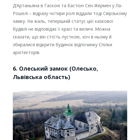
Д’Артаньяна в Гасконі та бастіон Сен-Жермен у Ла-
Рошелі – відразу чотири ролі віддали тоді Свірзькому
замку. На жаль, теперішній статус цієї казкової
будівлі не відповідає її красі та величі. Можна
сказати, що він стоїть пусткою, хоч в ньому й
збиралися відкрити будинок відпочинку Спілки
архітекторів.
6. Олеський замок (Олесько,
Львівська область)