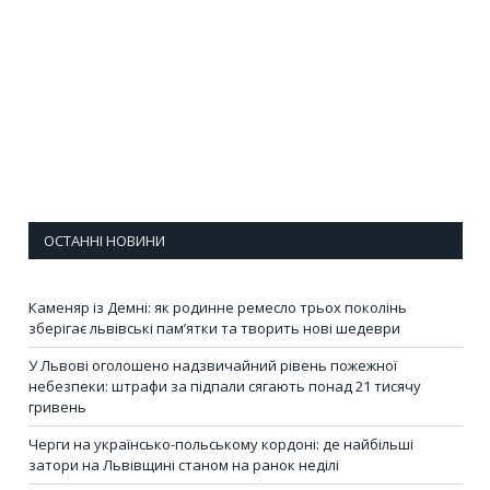
ОСТАННІ НОВИНИ
Каменяр із Демні: як родинне ремесло трьох поколінь
зберігає львівські пам’ятки та творить нові шедеври
У Львові оголошено надзвичайний рівень пожежної
небезпеки: штрафи за підпали сягають понад 21 тисячу
гривень
Черги на українсько-польському кордоні: де найбільші
затори на Львівщині станом на ранок неділі