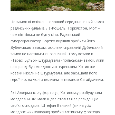
Це замок-кінозірка – головний середньовічний замок
радянських фільмів. Ла-Рошель, Торкілстон, Мот –
чим він тільки не був у кіно. Радянський
суперекранізатор Бортко вирішив зробити його
Дубенським замком, оскільки справжній Дубенський
замок не настільки кіногенічний. Тому козаки в
«Тарасі Бульбі» штурмували «польський» замок, який
насправді був молдовсько-турецьким. Хотин же
козаки ніколи не штурмували, але захищали його
героїчно, на чолі з великим гетьманом Сагайдачним.
Як і Аккерманську фортецю, Хотинську розбудували
молдавани, які мали її два століття за резиденцію
своїх господарів. Штефан Великий (він на усіх
молдовських купюрах) зробив Хотинську фортецю