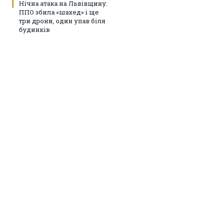
Нічна атака на Львівщину:
ППО збила «шахед» і ще
три дрони, один упав біля
будинків