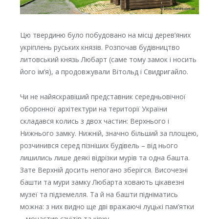
Цю твердиню було побудовано на місці дерев’яних
укріплень руських князів. Розпочав будівництво
литовський князь Любарт (саме тому замок і носить
його ім’я), а продовжували Вітольд і Свидригайло.
Чи не найяскравіший представник середньовічної
оборонної архітектури на території України
складався колись з двох частин: Верхнього і
Нижнього замку. Нижній, значно більший за площею,
розчинився серед пізніших будівель – від нього
лишились лише деякі відрізки мурів та одна башта.
Зате Верхній досить непогано зберігся. Височезні
башти та мури замку Любарта ховають цікавезні
музеї та підземелля. Та й на башти підніматись
можна: з них видно ще дві вражаючі луцькі пам’ятки
– монастир єзуїтів та кірху.