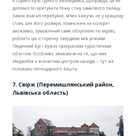
історико-культурного заповідника, щоправда, це не
допомогло врятувати бічну стіну замкового палацу.
Замок взагалі перебуває, м’яко кажучи, не у кращому
стані, але його розміри, помножені на колорит
(можливо, зумовлений саме облупленістю мурів),
роблять цю історичну твердиню між річками
Південний Буг і Бужок прекрасним туристичним
об’єктом. Особливо зважаючи на те, що нині
Меджибіж є всесвітнім центром хасидів – тут же
поховано легендарного Бешта.
7. Свірж (Перемишлянський район,
Львівська область)