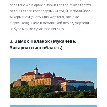
велетенською армією турків і татар. У XV столітті
останні стали господарями міста, й назвали його
Аккерманом (знову Біла Фортеця, але вже
тюркською). Саме в османський період фортеця
набула майже сучасного вигляду.
3. Замок Паланок (Мукачеве,
Закарпатська область)