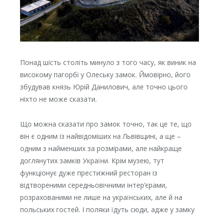
Понад шість століть минуло з того часу, як виник на
високому пагорбі у Олеську замок. Ймовірно, його
збудував князь Юрій Данилович, але точно цього
ніхто не може сказати.
Що можна сказати про замок точно, так це те, що
він є одним із найвідоміших на Львівщині, а ще –
одним з найменших за розмірами, але найкраще
доглянутих замків України. Крім музею, тут
функціонує дуже престижний ресторан із
відтвореними середньовічними інтер’єрами,
розрахованими не лише на українських, але й на
польських гостей. І поляки їдуть сюди, адже у замку