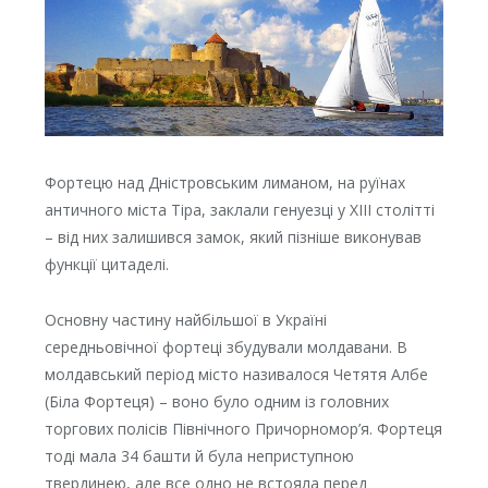
Фортецю над Дністровським лиманом, на руїнах
античного міста Тіра, заклали генуезці у ХІІІ столітті
– від них залишився замок, який пізніше виконував
функції цитаделі.
Основну частину найбільшої в Україні
середньовічної фортеці збудували молдавани. В
молдавський період місто називалося Четятя Албе
(Біла Фортеця) – воно було одним із головних
торгових полісів Північного Причорномор’я. Фортеця
тоді мала 34 башти й була неприступною
твердинею, але все одно не встояла перед