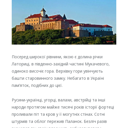
Посеред широкої рівнини, якою є долина річки
Латориці, в південно-західній частині Мукачевого,
одиноко височіє гора. Верхівку гори увінчують
башти старовинного замку. Небагато в Україні
пам’яток, подібних до цієї.
Русини-українці, угорці, валахи, австрійці та інші
народи протягом майже тисячі років історії фортеці
проливали піт та кров у її могутніх стінах. Сотні
штурмів та облог пережив Паланок. Безліч разів