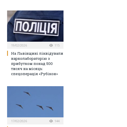
19/02/2026
115
На Львівщині ліквідували
нарколабораторію з
прибутком понад 500
тисяч на місяць:
спецоперація «Рубікон»
17/02/2026
144