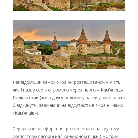
Найвідоміший замок України розташований у місті,
яке і назву свою отримало через нього – Кам’янець-
Подільський (хоча другу половину назви давно варто
б відкинути, зважаючи на відсутність в Україні інших
«Кам’янців»).
Середньовічна фортеця, розташована на крутому
скелястому пагорбі над каньйоном річки Смотрич,