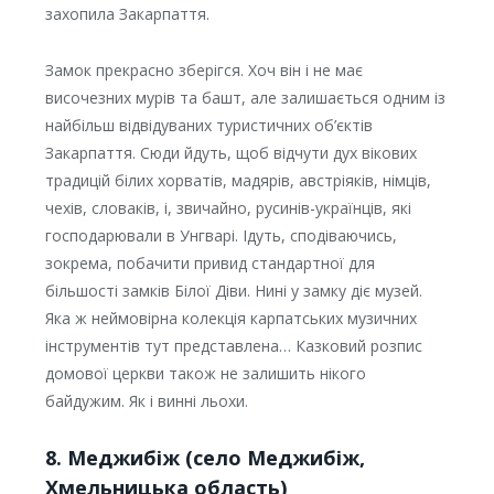
захопила Закарпаття.
Замок прекрасно зберігся. Хоч він і не має
височезних мурів та башт, але залишається одним із
найбільш відвідуваних туристичних об’єктів
Закарпаття. Сюди йдуть, щоб відчути дух вікових
традицій білих хорватів, мадярів, австріяків, німців,
чехів, словаків, і, звичайно, русинів-українців, які
господарювали в Унгварі. Ідуть, сподіваючись,
зокрема, побачити привид стандартної для
більшості замків Білої Діви. Нині у замку діє музей.
Яка ж неймовірна колекція карпатських музичних
інструментів тут представлена… Казковий розпис
домової церкви також не залишить нікого
байдужим. Як і винні льохи.
8. Меджибіж (село Меджибіж,
Хмельницька область)