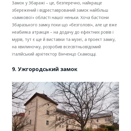
Замок у Збаражі – це, безперечно, найкраще
збережений і відреставрований замок найбільш
«замкової» області нашої неньки. Хоча бастіони
Збаразького замку поки що «безголові», але це вже
неабияка атракція – на додачу до ефектних ровів і
мурів, тут є ще й виставки та музеї, а проект замку,
на хвилиночку, розробив всесвітньовідомий
італійський архітектор Вінченцо Скамоцці.
9. Ужгородський замок