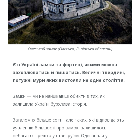
Олеський замок (Олесько, Львівська область)
Є в Україні замки та фортеці, якими можна
захоплюватись й пишатись. Величні твердині,
потужні мури яких вистояли не одне століття.
Замки — чи не найцікавіші об’єкти з тих, які
залишила Україні бурхлива історія.
Загалом їх більше сотні, але таких, які відповідають
уявленню більшості про замок, залишилось
небагато – решта у стані руїни. Одні впали у