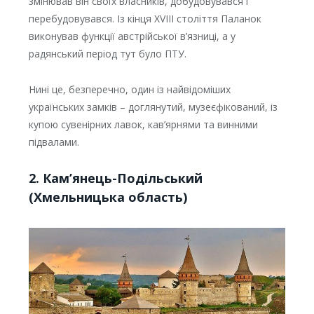
змінював він своїх власників, добудовувався і
перебудовувався. Із кінця XVІІІ століття Паланок
виконував функції австрійської в’язниці, а у
радянський період тут було ПТУ.
Нині це, безперечно, один із найвідоміших
українських замків – доглянутий, музеєфікований, із
купою сувенірних лавок, кав’ярнями та винними
підвалами.
2. Кам’янець-Подільський
(Хмельницька область)