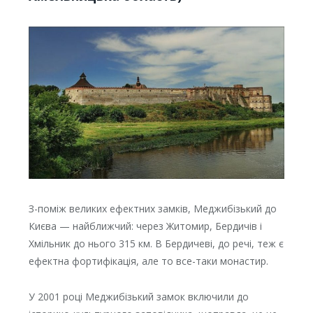
З-поміж великих ефектних замків, Меджибізький до
Києва — найближчий: через Житомир, Бердичів і
Хмільник до нього 315 км. В Бердичеві, до речі, теж є
ефектна фортифікація, але то все-таки монастир.
У 2001 році Меджибізький замок включили до