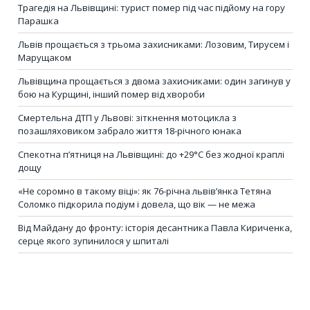
Трагедія на Львівщині: турист помер під час підйому на гору
Парашка
Львів прощається з трьома захисниками: Лозовим, Тирусем і
Марущаком
Львівщина прощається з двома захисниками: один загинув у
бою на Курщині, інший помер від хвороби
Смертельна ДТП у Львові: зіткнення мотоцикла з
позашляховиком забрало життя 18-річного юнака
Спекотна п’ятниця на Львівщині: до +29°C без жодної краплі
дощу
«Не соромно в такому віці»: як 76-річна львів’янка Тетяна
Соломко підкорила подіум і довела, що вік — не межа
Від Майдану до фронту: історія десантника Павла Кириченка,
серце якого зупинилося у шпиталі