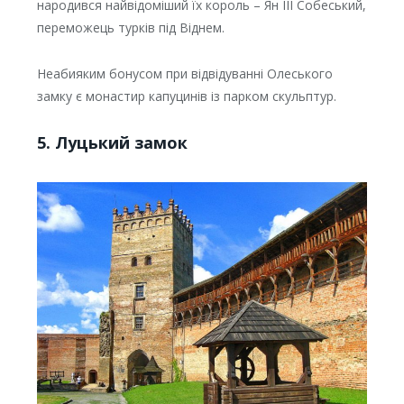
народився найвідоміший їх король – Ян ІІІ Собеський,
переможець турків під Віднем.
Неабияким бонусом при відвідуванні Олеського
замку є монастир капуцинів із парком скульптур.
5. Луцький замок