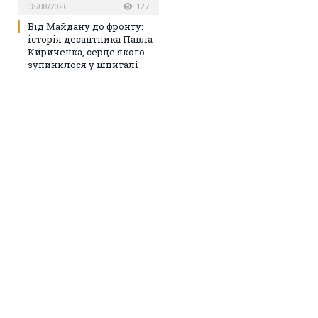
08/08/2026
127
Від Майдану до фронту:
історія десантника Павла
Кириченка, серце якого
зупинилося у шпиталі