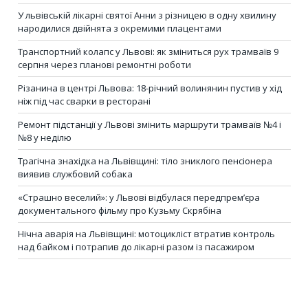
У львівській лікарні святої Анни з різницею в одну хвилину
народилися двійнята з окремими плацентами
Транспортний колапс у Львові: як зміниться рух трамваїв 9
серпня через планові ремонтні роботи
Різанина в центрі Львова: 18-річний волинянин пустив у хід
ніж під час сварки в ресторані
Ремонт підстанції у Львові змінить маршрути трамваїв №4 і
№8 у неділю
Трагічна знахідка на Львівщині: тіло зниклого пенсіонера
виявив службовий собака
«Страшно веселий»: у Львові відбулася передпрем’єра
документального фільму про Кузьму Скрябіна
Нічна аварія на Львівщині: мотоцикліст втратив контроль
над байком і потрапив до лікарні разом із пасажиром