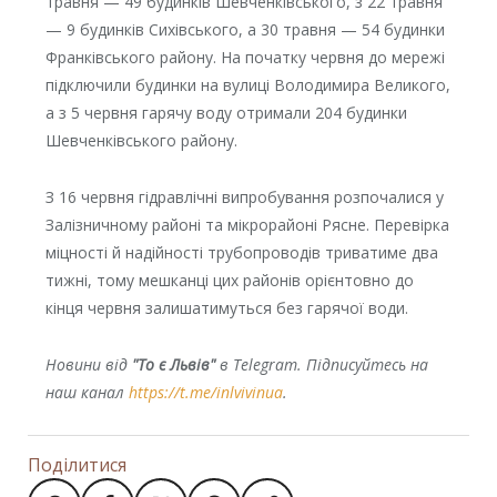
травня — 49 будинків Шевченківського, з 22 травня
— 9 будинків Сихівського, а 30 травня — 54 будинки
Франківського району. На початку червня до мережі
підключили будинки на вулиці Володимира Великого,
а з 5 червня гарячу воду отримали 204 будинки
Шевченківського району.
З 16 червня гідравлічні випробування розпочалися у
Залізничному районі та мікрорайоні Рясне. Перевірка
міцності й надійності трубопроводів триватиме два
тижні, тому мешканці цих районів орієнтовно до
кінця червня залишатимуться без гарячої води.
Новини від
"То є Львів"
в Telegram. Підписуйтесь на
наш канал
https://t.me/inlvivinua
.
Поділитися