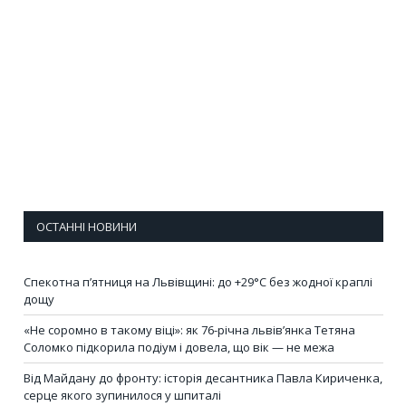
ОСТАННІ НОВИНИ
Спекотна п’ятниця на Львівщині: до +29°C без жодної краплі
дощу
«Не соромно в такому віці»: як 76-річна львів’янка Тетяна
Соломко підкорила подіум і довела, що вік — не межа
Від Майдану до фронту: історія десантника Павла Кириченка,
серце якого зупинилося у шпиталі