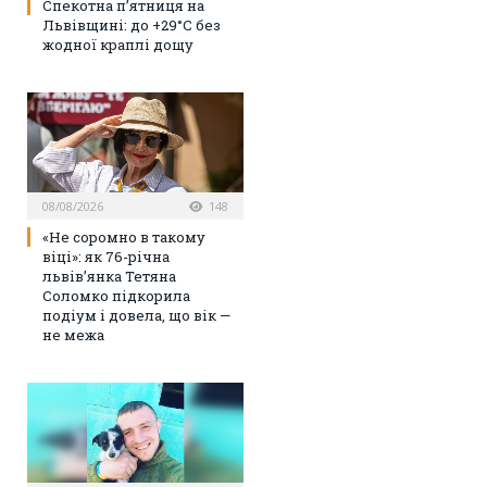
Спекотна п’ятниця на
Львівщині: до +29°C без
жодної краплі дощу
08/08/2026
148
«Не соромно в такому
віці»: як 76-річна
львів’янка Тетяна
Соломко підкорила
подіум і довела, що вік —
не межа