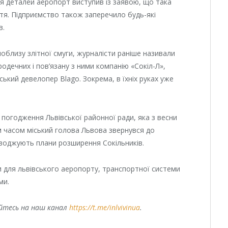
я деталей аеропорт виступив із заявою, що така
тя. Підприємство також заперечило будь-які
в.
поблизу злітної смуги, журналісти раніше називали
одечних і пов’язану з ними компанію «Сокіл-Л»,
ський девелопер Blago. Зокрема, в їхніх руках уже
 погодження Львівської районної ради, яка з весни
м часом міський голова Львова звернувся до
оводжують плани розширення Сокільників.
и для львівського аеропорту, транспортної системи
ми.
уйтесь на наш канал
https://t.me/inlvivinua
.