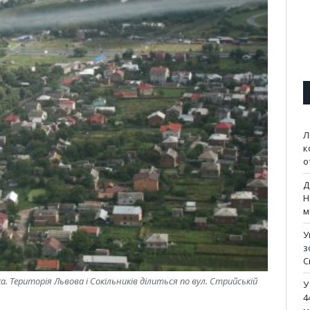
Л
к
о
Д
Н
м
У
з
С
. Територія Львова і Сокільників ділиться по вул. Стрийській
У
4