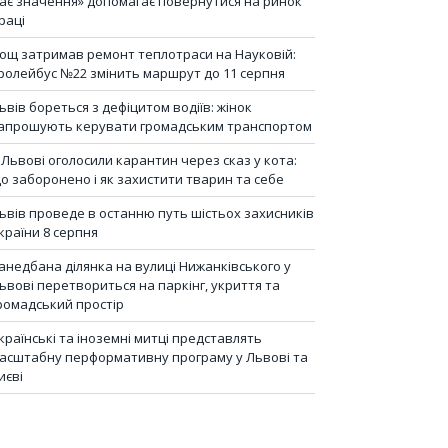
ає значення» допомагає повернутися на ринок
раці
ощ затримав ремонт теплотраси на Науковій:
ролейбус №22 змінить маршрут до 11 серпня
ьвів бореться з дефіцитом водіїв: жінок
апрошують керувати громадським транспортом
 Львові оголосили карантин через сказ у кота:
о заборонено і як захистити тварин та себе
ьвів проведе в останню путь шістьох захисників
країни 8 серпня
анедбана ділянка на вулиці Нижанківського у
ьвові перетвориться на паркінг, укриття та
ромадський простір
країнські та іноземні митці представлять
асштабну перформативну програму у Львові та
иєві