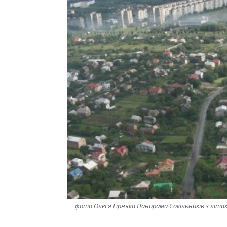
фото Олеся Гірняка Панорама Сокільників з літака