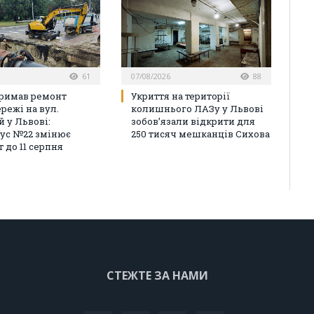
61
07/08/2026
88
римав ремонт
Укриття на території
режі на вул.
колишнього ЛАЗу у Львові
й у Львові:
зобов’язали відкрити для
ус №22 змінює
250 тисяч мешканців Сихова
 до 11 серпня
СТЕЖТЕ ЗА НАМИ