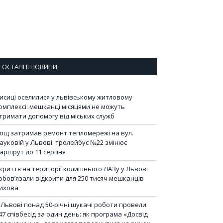
ОСТАННІ НОВИНИ
исиці оселилися у львівському житловому
омплексі: мешканці місяцями не можуть
тримати допомогу від міських служб
ощ затримав ремонт тепломережі на вул.
ауковій у Львові: тролейбус №22 змінює
аршрут до 11 серпня
криття на території колишнього ЛАЗу у Львові
обов’язали відкрити для 250 тисяч мешканців
ихова
 Львові понад 50-річні шукачі роботи провели
47 співбесід за один день: як програма «Досвід