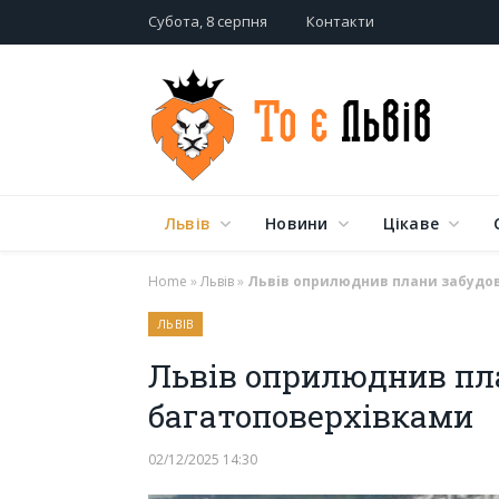
Субота, 8 серпня
Контакти
Львів
Новини
Цікаве
Home
»
Львів
»
Львів оприлюднив плани забудов
ЛЬВІВ
Львів оприлюднив пл
багатоповерхівками
02/12/2025 14:30