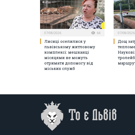
07/08/2026
64
07/08/2026
Лисиці оселилися у
Дощ зат
львівському житловому
тепломе
комплексі: мешканці
Наукові
місяцями не можуть
тролейб
отримати допомогу від
маршрут
міських служб