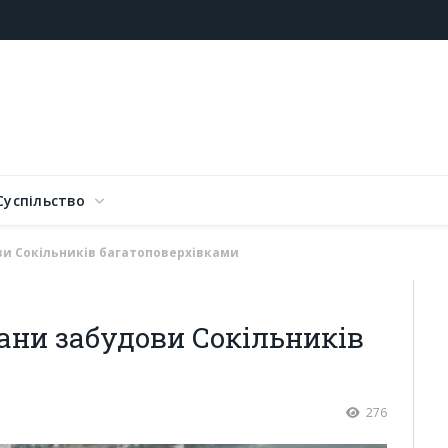
Суспільство
и Сокільників багатоповерхівками
ани забудови Сокільників
276