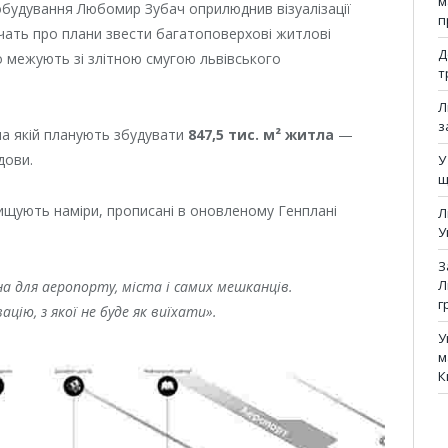
м
обудування Любомир Зубач оприлюднив візуалізації
п
ідчать про плани звести багатоповерхові житлові
Д
о межують зі злітною смугою львівського
т
Л
з
 на якій планують збудувати
847,5 тис. м² житла
—
дови.
У
щ
вищують наміри, прописані в оновленому Генплані
Л
У
З
Л
а для аеропорту, міста і самих мешканців.
г
ію, з якої не буде як виїхати».
У
м
К