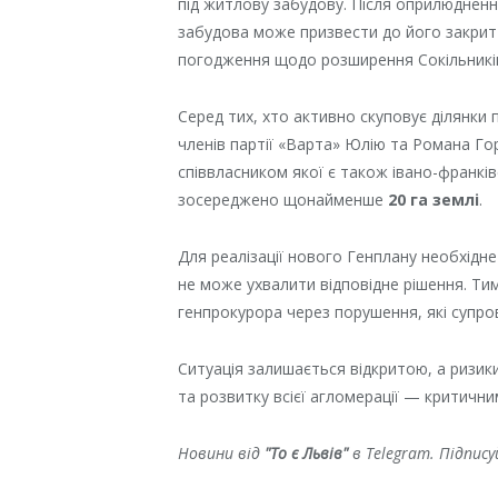
під житлову забудову. Після оприлюдненн
забудова може призвести до його закрит
погодження щодо розширення Сокільникі
Серед тих, хто активно скуповує ділянки 
членів партії «Варта» Юлію та Романа Гор
співвласником якої є також івано-франків
зосереджено щонайменше
20 га землі
.
Для реалізації нового Генплану необхідне
не може ухвалити відповідне рішення. Ти
генпрокурора через порушення, які супр
Ситуація залишається відкритою, а ризик
та розвитку всієї агломерації — критични
Новини від
"То є Львів"
в Telegram. Підпис