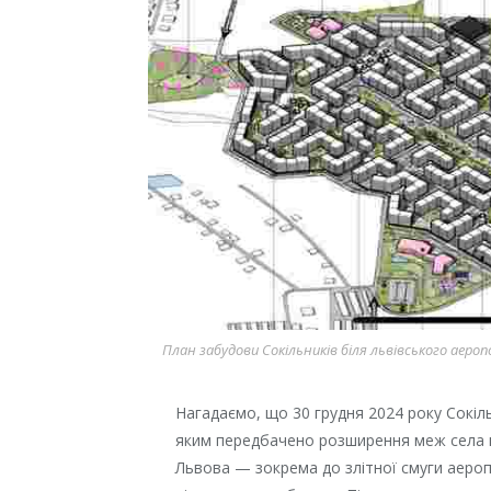
План забудови Сокільників біля львівського аеро
Нагадаємо, що 30 грудня 2024 року Сокіль
яким передбачено розширення меж села н
Львова — зокрема до злітної смуги аероп