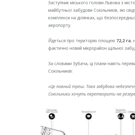
Заступник міського голови Львова з міст
майбутньої забудови Сокільників, які св
комплекси на ділянках, що безпосереднь
аеропорту.
Йдеться про територію площею
72,2 га
,
фактично новий мікрорайон щільної забу
За словами Зубача, ці плани навіть пере
Сокільників:
«Це повний треш. Така забудова небезпечн
Сокільники хочуть перетворити на резервац