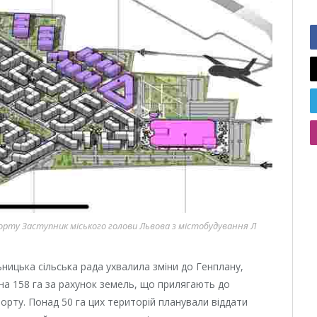
порту Заступник міського голови Львова з містобудування Л
ницька сільська рада ухвалила зміни до Генплану,
а 158 га за рахунок земель, що прилягають до
орту. Понад 50 га цих територій планували віддати