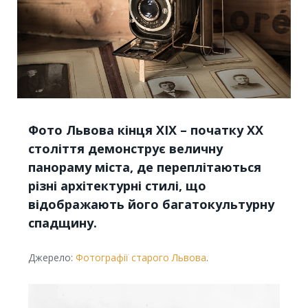
Фото Львова кінця ХІХ – початку ХХ
століття демонструє величну
панораму міста, де переплітаються
різні архітектурні стилі, що
відображають його багатокультурну
спадщину.
Джерело:
Фотографії старого Львова
.