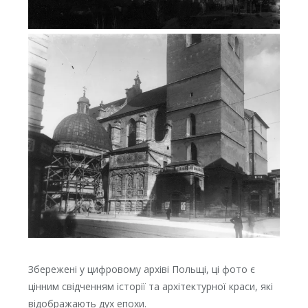
Збережені у цифровому архіві Польщі, ці фото є
цінним свідченням історії та архітектурної краси, які
відображають дух епохи.