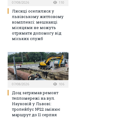
07/08/2026
110
Лисиці оселилися у
львівському житловому
комплексі: мешканці
місяцями не можуть
отримати допомогу від
міських служб
07/08/2026
106
Дощ затримав ремонт
тепломережі на вул.
Науковій у Львові:
тролейбус №22 змінює
маршрут до 11 серпня