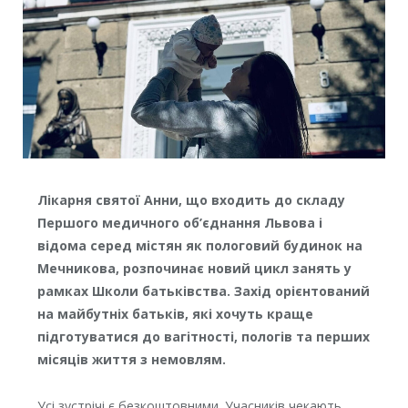
Лікарня святої Анни, що входить до складу
Першого медичного об’єднання Львова і
відома серед містян як пологовий будинок на
Мечникова, розпочинає новий цикл занять у
рамках Школи батьківства. Захід орієнтований
на майбутніх батьків, які хочуть краще
підготуватися до вагітності, пологів та перших
місяців життя з немовлям.
Усі зустрічі є безкоштовними. Учасників чекають