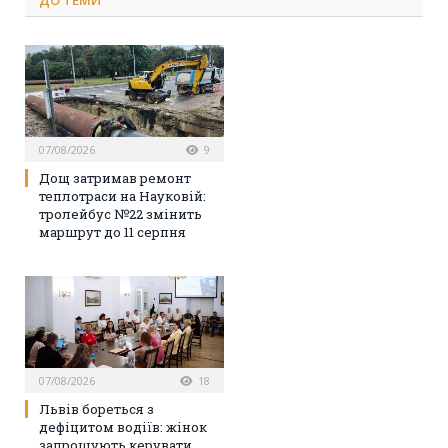
07/08/2026
9
Дощ затримав ремонт
теплотраси на Науковій:
тролейбус №22 змінить
маршрут до 11 серпня
07/08/2026
18
Львів бореться з
дефіцитом водіїв: жінок
запрошують керувати