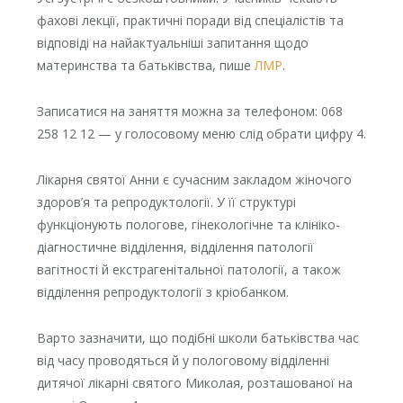
фахові лекції, практичні поради від спеціалістів та
відповіді на найактуальніші запитання щодо
материнства та батьківства, пише
ЛМР
.
Записатися на заняття можна за телефоном: 068
258 12 12 — у голосовому меню слід обрати цифру 4.
Лікарня святої Анни є сучасним закладом жіночого
здоров’я та репродуктології. У її структурі
функціонують пологове, гінекологічне та клініко-
діагностичне відділення, відділення патології
вагітності й екстрагенітальної патології, а також
відділення репродуктології з кріобанком.
Варто зазначити, що подібні школи батьківства час
від часу проводяться й у пологовому відділенні
дитячої лікарні святого Миколая, розташованої на