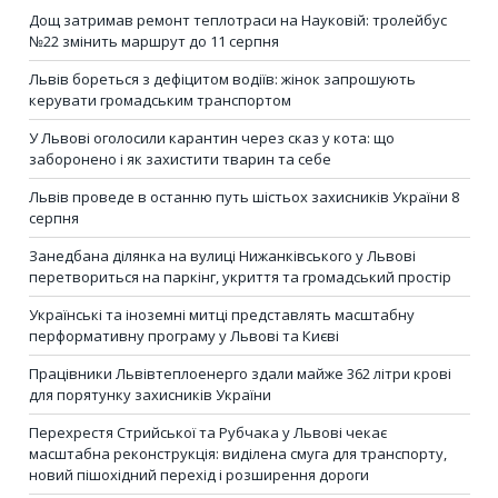
Дощ затримав ремонт теплотраси на Науковій: тролейбус
№22 змінить маршрут до 11 серпня
Львів бореться з дефіцитом водіїв: жінок запрошують
керувати громадським транспортом
У Львові оголосили карантин через сказ у кота: що
заборонено і як захистити тварин та себе
Львів проведе в останню путь шістьох захисників України 8
серпня
Занедбана ділянка на вулиці Нижанківського у Львові
перетвориться на паркінг, укриття та громадський простір
Українські та іноземні митці представлять масштабну
перформативну програму у Львові та Києві
Працівники Львівтеплоенерго здали майже 362 літри крові
для порятунку захисників України
Перехрестя Стрийської та Рубчака у Львові чекає
масштабна реконструкція: виділена смуга для транспорту,
новий пішохідний перехід і розширення дороги