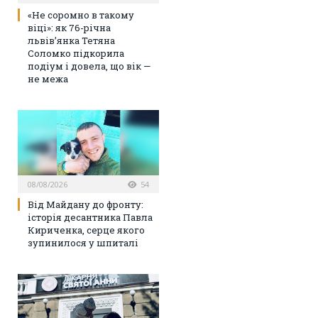
«Не соромно в такому
віці»: як 76-річна
львів’янка Тетяна
Соломко підкорила
подіум і довела, що вік —
не межа
08/08/2026
54
Від Майдану до фронту:
історія десантника Павла
Кириченка, серце якого
зупинилося у шпиталі