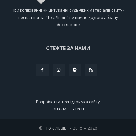
При копіюванні чи цитуванні будь-яких матеріалів сайту -
посилання на "То є Львів" не нижче другого абзацу
обов'язкове.
СТЕЖТЕ ЗА НАМИ
Розробка та техпідтримка сайту
OLEG MOGYTYCH
©
“То є Львів”
– 2015 – 2026