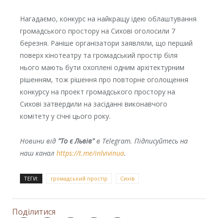
Нагадаємо, конкурс на найкращу ідею облаштування
громадського простору на Сихові оголосили 7
березня. Раніше організатори заявляли, що перший
поверх кінотеатру та громадський простір біля
нього мають бути охоплені одним архітектурним
рішенням, тож рішення про повторне оголощення
конкурсу на проект громадського простору на
Сихові затвердили на засіданні виконавчого
комітету у січні цього року.
Новини від
"То є Львів"
в Telegram. Підписуйтесь на
наш канал
https://t.me/inlvivinua
.
ТЕГИ:
громадський простір
Сихів
Поділитися