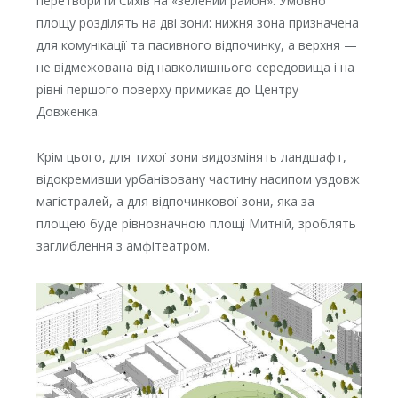
перетворити Сихів на «зелений район». Умовно
площу розділять на дві зони: нижня зона призначена
для комунікації та пасивного відпочинку, а верхня —
не відмежована від навколишнього середовища і на
рівні першого поверху примикає до Центру
Довженка.
Крім цього, для тихої зони видозмінять ландшафт,
відокремивши урбанізовану частину насипом уздовж
магістралей, а для відпочинкової зони, яка за
площею буде рівнозначною площі Митній, зроблять
заглиблення з амфітеатром.