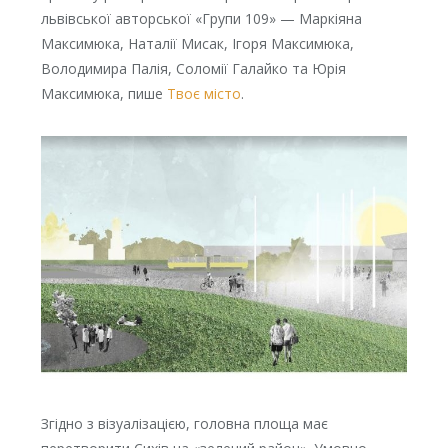
львівської авторської «Групи 109» — Маркіяна
Максимюка, Наталії Мисак, Ігоря Максимюка,
Володимира Палія, Соломії Галайко та Юрія
Максимюка, пише
Твоє місто
.
Згідно з візуалізацією, головна площа має