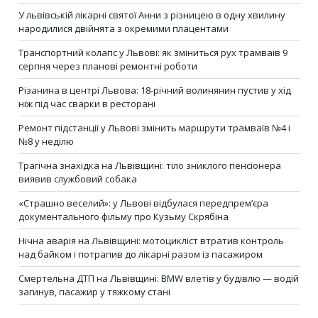
У львівській лікарні святої Анни з різницею в одну хвилину
народилися двійнята з окремими плацентами
Транспортний колапс у Львові: як зміниться рух трамваїв 9
серпня через планові ремонтні роботи
Різанина в центрі Львова: 18-річний волинянин пустив у хід
ніж під час сварки в ресторані
Ремонт підстанції у Львові змінить маршрути трамваїв №4 і
№8 у неділю
Трагічна знахідка на Львівщині: тіло зниклого пенсіонера
виявив службовий собака
«Страшно веселий»: у Львові відбулася передпрем’єра
документального фільму про Кузьму Скрябіна
Нічна аварія на Львівщині: мотоцикліст втратив контроль
над байком і потрапив до лікарні разом із пасажиром
Смертельна ДТП на Львівщині: BMW влетів у будівлю — водій
загинув, пасажир у тяжкому стані