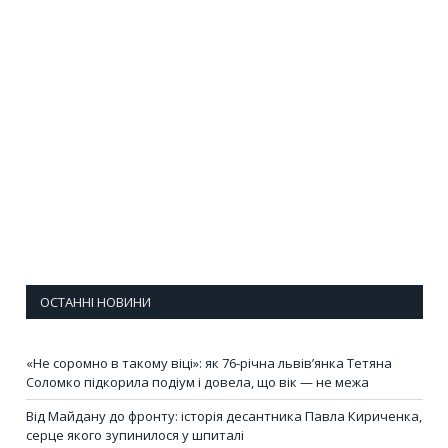
ОСТАННІ НОВИНИ
«Не соромно в такому віці»: як 76-річна львів’янка Тетяна
Соломко підкорила подіум і довела, що вік — не межа
Від Майдану до фронту: історія десантника Павла Кириченка,
серце якого зупинилося у шпиталі