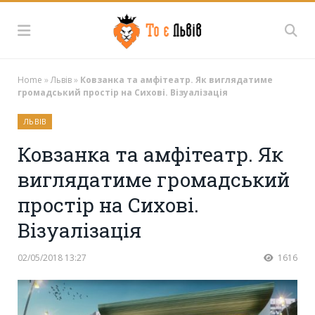
Home
»
Львів
»
Ковзанка та амфітеатр. Як виглядатиме
громадський простір на Сихові. Візуалізація
ЛЬВІВ
Ковзанка та амфітеатр. Як
виглядатиме громадський
простір на Сихові.
Візуалізація
02/05/2018 13:27
1616