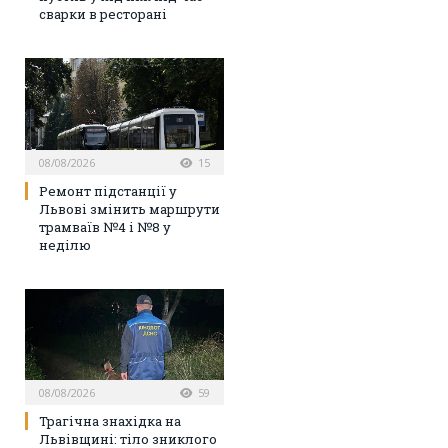
сварки в ресторані
08/08/2026
15
Ремонт підстанції у
Львові змінить маршрути
трамваїв №4 і №8 у
неділю
08/08/2026
59
Трагічна знахідка на
Львівщині: тіло зниклого