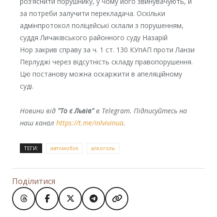
роз’яснити порушнику, у чому його звинувачують, й
за потреби залучити перекладача. Оскільки
адмінпротокол поліцейські склали з порушенням,
суддя Личаківського районного суду Назарій
Нор закрив справу за ч. 1 ст. 130 КУпАП проти Ланзи
Перлуджі через відсутність складу правопорушення.
Цю постанову можна оскаржити в апеляційному
суді.
Новини від
"То є Львів"
в Telegram. Підписуйтесь на
наш канал
https://t.me/inlvivinua
.
ТЕГИ:
автомобілі
алкоголь
Поділитися