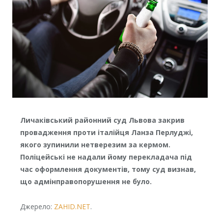
Личаківський районний суд Львова закрив
провадження проти італійця Ланза Перлуджі,
якого зупинили нетверезим за кермом.
Поліцейські не надали йому перекладача під
час оформлення документів, тому суд визнав,
що адмінправопорушення не було.
Джерело:
ZAHID.NET
.