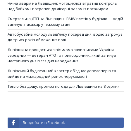
Нічна аварія на Львівщині: мотоцикліст втратив контроль
над байком і потрапив до лікарні разом із пасажиром
Смертельна ДТП на Львівщині: BMW влетів у будівлю — водій
загинув, пасажир у тяжкому стані
Автобус збив молоду львів’янку посеред дня: водію загрожує
до трьох років обмеження волі
Львівщина прощається з вісьмома захисниками України:
серед них — ветеран АТО та прикордонник, який загинув
наступного дня після дня народження
Львівський будівельний кластер об’єднає девелоперів та
вийде на міжнародний ринок нерухомості
Тепло без дощу: прогноз погоди для Львівщини на 8 серпня
Вподобати в Facebook