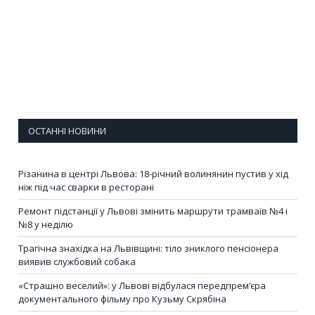
ОСТАННІ НОВИНИ
Різанина в центрі Львова: 18-річний волинянин пустив у хід
ніж під час сварки в ресторані
Ремонт підстанції у Львові змінить маршрути трамваїв №4 і
№8 у неділю
Трагічна знахідка на Львівщині: тіло зниклого пенсіонера
виявив службовий собака
«Страшно веселий»: у Львові відбулася передпрем’єра
документального фільму про Кузьму Скрябіна