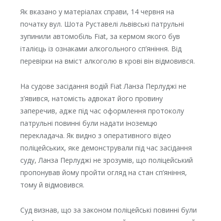
Як вказано у матеріалах справи, 14 червня на
початку вул. Шота Руставелі львівські патрульні
зупинили автомобіль Fiat, за кермом якого був
італієць із ознаками алкогольного сп’яніння. Від
перевірки на вміст алкоголю в крові він відмовився.
На судове засідання водій Fiat Ланза Перлуджі не
з’явився, натомість адвокат його провину
заперечив, адже під час оформлення протоколу
патрульні повинні були надати іноземцю
перекладача. Як видно з оперативного відео
поліцейських, яке демонстрували під час засідання
суду, Ланза Перлуджі не зрозумів, що поліцейський
пропонував йому пройти огляд на стан сп’яніння,
тому й відмовився.
Суд визнав, що за законом поліцейські повинні були