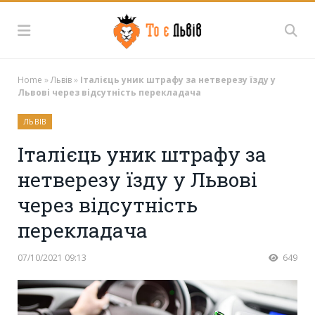
Home
»
Львів
»
Італієць уник штрафу за нетверезу їзду у
Львові через відсутність перекладача
ЛЬВІВ
Італієць уник штрафу за
нетверезу їзду у Львові
через відсутність
перекладача
07/10/2021 09:13
649