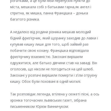
рогатками, а це були ніби перепускні пункти до
міста, мешкала собі з батьками гарна,як ангел і
спритна, як мишка, панна Францішка – донька
багатого різника.
А недалеко від родини різника мешкав молодий
бідний фриз’єрчик, який щоранку заходив до лавки і
купував кишку лише для того, щоб зайвий раз
побачити свою кохану. Францішка відповідала
фриз’єрчику взаємністю. Закохані вирішили
одружитися, але батько дівчини став на заваді. Він
оголосив, що ніколи не погодиться на цей шлюб.
Закохані у розпачі вирішили померти і з’їли отруєну
кишку. Обоє були поховані в одній могилі.
Так розповідає легенда, втілена у сюжеті пісні, а ось
хроніка тогочасних львівських газет, зібрана
письменником Юрієм Винничуком: