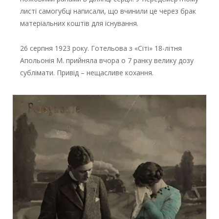
листі самогубці написали, що вчинили це через брак
матеріальних коштів для існування.
26 серпня 1923 року. Готельова з «Сіті» 18-літня
Апольонія М. прийняла вчора о 7 ранку велику дозу
сублімати. Привід – нещасливе кохання.