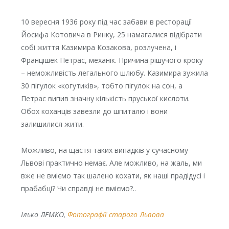
10 вересня 1936 року під час забави в ресторації
Йосифа Котовича в Ринку, 25 намагалися відібрати
собі життя Казимира Козакова, розлучена, і
Францішек Петрас, механік. Причина рішучого кроку
– неможливість легального шлюбу. Казимира зужила
30 пігулок «когутиків», тобто пігулок на сон, а
Петрас випив значну кількість пруської кислоти.
Обох коханців завезли до шпиталю і вони
залишилися жити.
Можливо, на щастя таких випадків у сучасному
Львові практично немає. Але можливо, на жаль, ми
вже не вміємо так шалено кохати, як наші прадідусі і
прабабці? Чи справді не вміємо?..
Ілько ЛЕМКО,
Фотографії старого Львова