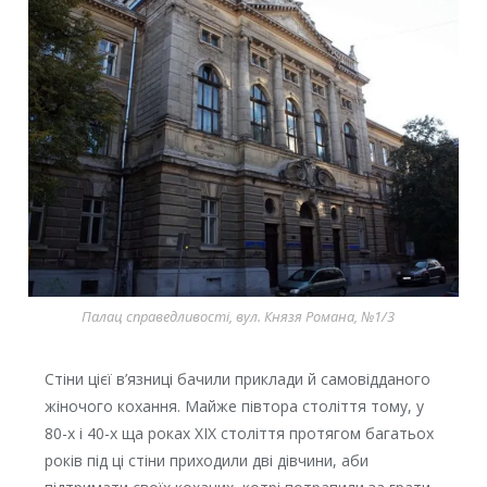
Палац справедливості, вул. Князя Романа, №1/3
Стіни цієї в’язниці бачили приклади й самовідданого
жіночого кохання. Майже півтора століття тому, у
80-х і 40-х ща роках ХІХ століття протягом багатьох
років під ці стіни приходили дві дівчини, аби