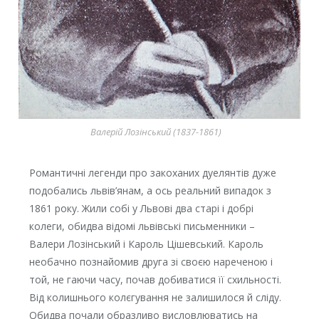
Валерій Лозінський (1837-1861)
Романтичні легенди про закоханих дуелянтів дуже
подобались львів’янам, а ось реальний випадок з
1861 року. Жили собі у Львові два старі і добрі
колеги, обидва відомі львівські письменники –
Валери Лозінський і Кароль Цішевський. Кароль
необачно познайомив друга зі своєю нареченою і
той, не гаючи часу, почав добиватися її схильності.
Від колишнього колєгування не залишилося й сліду.
Обидва почали образливо висловлюватись на