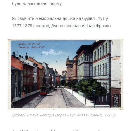
було влаштовано тюрму.
Як свідчить меморіальна дошка на будівлі, тут у
1877-1878 роках відбував покарання Іван Франко.
Трамвай на вул. Баторія (зараз – вул. Князя Романа), 1915 р.