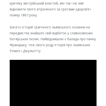
критику австрійський властей, він так і не зміг
відновити свого втраченого за гратами здоров’я і
помер 1867 року.
Багато історій трагічного львівського кохання на
передмістях знайшло свій відбиток у славнозвісних
батярських піснях. Найвідомішою є балада про панну
Францішку, теж свого роду історія про львівських
Ромео і Джульєтту.