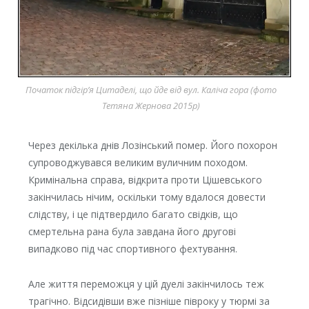
Початок підгір’я Цитаделі, що йде від вул. Каліча гора (фото
Тетяна Жернова 2015р)
Через декілька днів Лозінський помер. Його похорон
супроводжувався великим вуличним походом.
Кримінальна справа, відкрита проти Цішевського
закінчилась нічим, оскільки тому вдалося довести
слідству, і це підтвердило багато свідків, що
смертельна рана була завдана його другові
випадково під час спортивного фехтування.
Але життя переможця у цій дуелі закінчилось теж
трагічно. Відсидівши вже пізніше півроку у тюрмі за