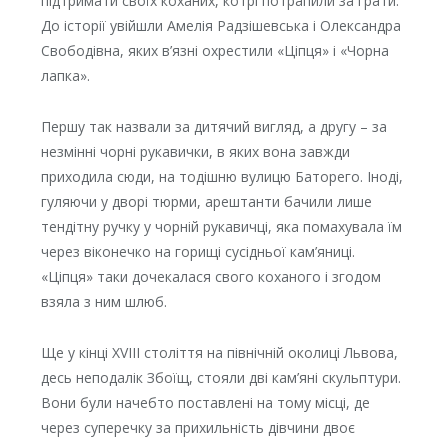
підтримати своїх коханих, котрі потрапили за грати.
До історії увійшли Амелія Радзішевська і Олександра
Свободівна, яких в’язні охрестили «Ціпця» і «Чорна
лапка».
Першу так назвали за дитячий вигляд, а другу – за
незмінні чорні рукавички, в яких вона завжди
приходила сюди, на тодішню вулицю Баторего. Іноді,
гуляючи у дворі тюрми, арештанти бачили лише
тендітну ручку у чорній рукавичці, яка помахувала їм
через віконечко на горищі сусідньої кам’яниці.
«Ціпця» таки дочекалася свого коханого і згодом
взяла з ним шлюб.
Ще у кінці ХVІІІ століття на північній околиці Львова,
десь неподалік Збоїщ, стояли дві кам’яні скульптури.
Вони були начебто поставлені на тому місці, де
через суперечку за прихильність дівчини двоє