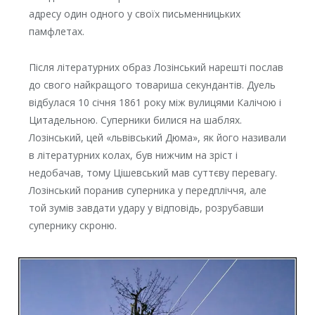
адресу один одного у своїх письменницьких
памфлетах.
Після літературних образ Лозінський нарешті послав
до свого найкращого товариша секундантів. Дуель
відбулася 10 січня 1861 року між вулицями Калічою і
Цитадельною. Суперники билися на шаблях.
Лозінський, цей «львівський Дюма», як його називали
в літературних колах, був нижчим на зріст і
недобачав, тому Цішевський мав суттєву перевагу.
Лозінський поранив суперника у передпліччя, але
той зумів завдати удару у відповідь, розрубавши
супернику скроню.