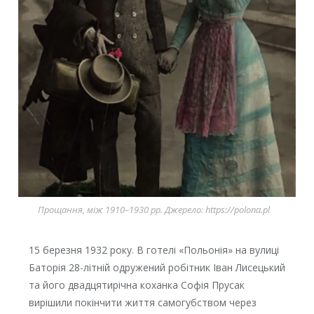
Прощання, між 1910–1930 рр. Джерело: https://polona.pl
15 березня 1932 року. В готелі «Польонія» на вулиці
Баторія 28-літній одружений робітник Іван Лисецький
та його двадцятирічна коханка Софія Прусак
вирішили покінчити життя самогубством через