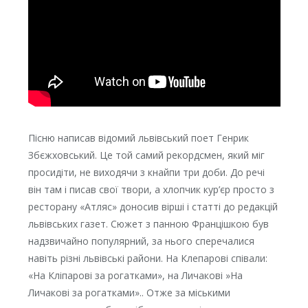
Пісню написав відомий львівський поет Генрик
Збєжховський. Це той самий рекордсмен, який міг
просидіти, не виходячи з кнайпи три доби. До речі
він там і писав свої твори, а хлопчик кур’єр просто з
ресторану «Атляс» доносив вірші і статті до редакцій
львівських газет. Сюжет з панною Францішкою був
надзвичайно популярний, за нього сперечалися
навіть різні львівські райони. На Клепарові співали:
«На Кліпарові за рогатками», на Личакові »На
Личакові за рогатками».. Отже за міськими