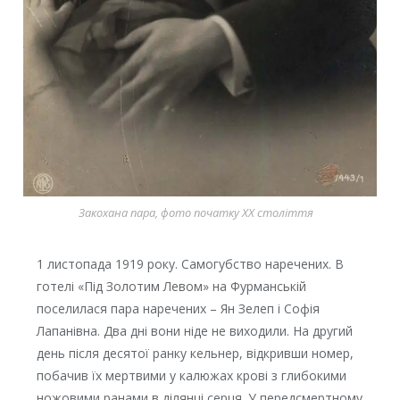
Закохана пара, фото початку ХХ століття
1 листопада 1919 року. Самогубство наречених. В
готелі «Під Золотим Левом» на Фурманській
поселилася пара наречених – Ян Зелеп і Софія
Лапанівна. Два дні вони ніде не виходили. На другий
день після десятої ранку кельнер, відкривши номер,
побачив їх мертвими у калюжах крові з глибокими
ножовими ранами в ділянці серця. У передсмертному