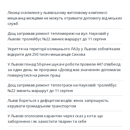
Лисиці оселилися у львівському житловому комплексі:
мешканці місяцями не можуть отримати допомогу від міських
служб
Дощ затримав ремонт тепломережі на вул. Науковій у
Львові: тролейбус №22 змінює маршрут до 11 серпня
Укриття на території колишнього ЛАЗу у Львові зобов’язали
відкрити для 250 тисяч мешканців Сихова
У Львові понад 50-річні шукачі роботи провели 447 співбесід
за один день: як програма «Досвід має значення» допомагає
повернутися на ринок праці
Дощ затримав ремонт теплотраси на Науковій: тролейбус
№22 змінить маршрут до 11 серпня
Львів бореться з дефіцитом водіїв: жінок запрошують
керувати громадським транспортом
У Львові оголосили карантин через сказ у кота: що
заборонено і як захистити тварин та себе