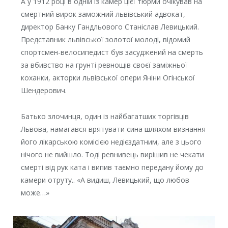
А у 1912 році в одній із камер цієї тюрми очікував на
смертний вирок заможний львівський адвокат,
директор Банку Гандльового Станіслав Левицький.
Представник львівської золотої молоді, відомий
спортсмен-велосипедист був засуджений на смерть
за вбивство на грунті ревнощів своєї заміжньої
коханки, акторки львівської опери Яніни Огінської
Шендерович.
Батько злочинця, один із найбагатших торгівців
Львова, намагався врятувати сина шляхом визнання
його лікарською комісією недієздатним, але з цього
нічого не вийшло. Тоді ревнивець вирішив не чекати
смерті від рук ката і випив таємно передану йому до
камери отруту.. «А видиш, Левицький, що любов
може…»