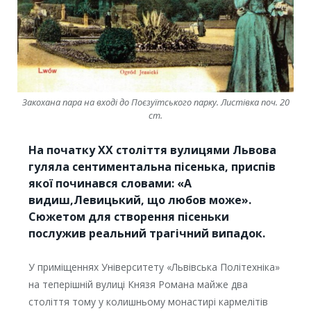
Закохана пара на вході до Поєзуїтського парку. Листівка поч. 20
ст.
На початку ХХ століття вулицями Львова
гуляла сентиментальна пісенька, приспів
якої починався словами: «А
видиш,Левицький, що любов може».
Сюжетом для створення пісеньки
послужив реальний трагічний випадок.
У приміщеннях Університету «Львівська Політехніка»
на теперішній вулиці Князя Романа майже два
століття тому у колишньому монастирі кармелітів