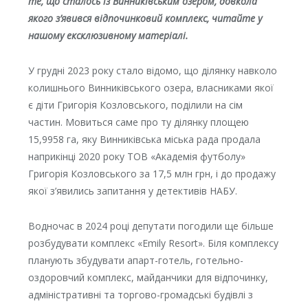
те, що сталось із Винниківським озером, довкола
якого з’явився відпочинковий комплекс, читайте у
нашому ексклюзивному матеріалі.
У грудні 2023 року стало відомо, що ділянку навколо
колишнього Винниківського озера, власниками якої
є діти Григорія Козловського, поділили на сім
частин. Мовиться саме про ту ділянку площею
15,9958 га, яку Винниківська міська рада продала
наприкінці 2020 року ТОВ «Академія футболу»
Григорія Козловського за 17,5 млн грн, і до продажу
якої з’явились запитання у детективів НАБУ.
Водночас в 2024 році депутати погодили ще більше
розбудувати комплекс «Emily Resort». Біля комплексу
планують збудувати апарт-готель, готельно-
оздоровчий комплекс, майданчики для відпочинку,
адміністративні та торгово-громадські будівлі з