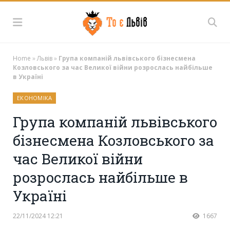
Home
»
Львів
»
Група компаній львівського бізнесмена
Козловського за час Великої війни розрослась найбільше
в Україні
ЕКОНОМІКА
Група компаній львівського
бізнесмена Козловського за
час Великої війни
розрослась найбільше в
Україні
22/11/2024 12:21
1667