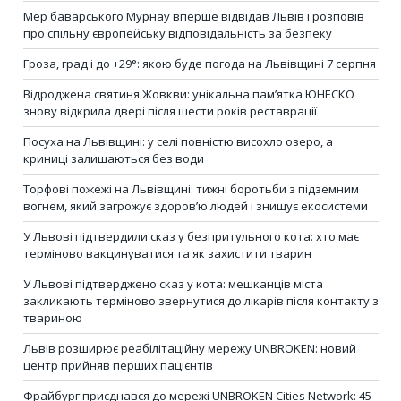
Мер баварського Мурнау вперше відвідав Львів і розповів
про спільну європейську відповідальність за безпеку
Гроза, град і до +29°: якою буде погода на Львівщині 7 серпня
Відроджена святиня Жовкви: унікальна пам’ятка ЮНЕСКО
знову відкрила двері після шести років реставрації
Посуха на Львівщині: у селі повністю висохло озеро, а
криниці залишаються без води
Торфові пожежі на Львівщині: тижні боротьби з підземним
вогнем, який загрожує здоров’ю людей і знищує екосистеми
У Львові підтвердили сказ у безпритульного кота: хто має
терміново вакцинуватися та як захистити тварин
У Львові підтверджено сказ у кота: мешканців міста
закликають терміново звернутися до лікарів після контакту з
твариною
Львів розширює реабілітаційну мережу UNBROKEN: новий
центр прийняв перших пацієнтів
Фрайбург приєднався до мережі UNBROKEN Cities Network: 45