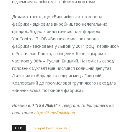
підземним паркінгом і тенісними кортами.
Додамо також, що «Винниківська тютюнова
фабрика» відновила виробництво нелегальних
цигарок.
З
гідно з аналітичною платформою
YouControl, ТзОВ «Винниківська тютюнова
фабрика» заснована у Львові у 2011 році. Керівником
є Ростислав Павлів, а кінцевим бенефіціаром з
часткою у 90% – Руслан Бицький. Натомість серед
головних бухгалтерів числився колишній депутат
Львівської облради та підприємець Григорій
Козловський до промислової групи якого і входила
«Винниківська тютюнова фабрика».
Новини від
"То є Львів"
в Telegram. Підписуйтесь на
наш канал
https://t.me/inlvivinua
.
ТЕГИ:
Григорій Козловський