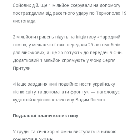
бойових дій. Ще 1 мільйон скерували на допомогу
постраждалим від ракетного удару по Тернополю 19
листопада.
2 мільйони гривень підуть на ініціативу «Народний
гомін», у межах якої вже передали 25 автомобілів
для військових, а ще 25 готують до передачі в січні.
Додатковий 1 мільйон спрямують у Фонд Сергія
Притули.
«Наше завдання нині подвійне: нести українську
пісню світу та допомагати фронту», — наголошує
художній керівник колективу Вадим Яценко.
Подальші плани колективу
У грудні та січні хор «Гомін» виступить із низкою
концертів в Україні.