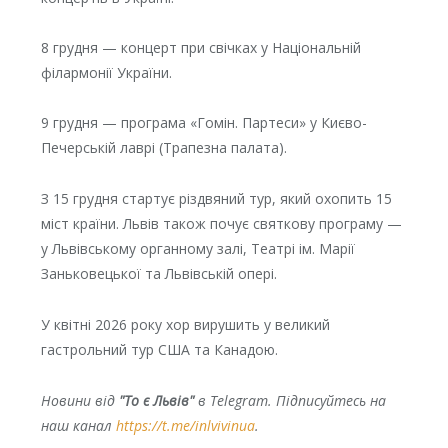
8 грудня — концерт при свічках у Національній
філармонії України.
9 грудня — програма «Гомін. Партеси» у Києво-
Печерській лаврі (Трапезна палата).
З 15 грудня стартує різдвяний тур, який охопить 15
міст країни. Львів також почує святкову програму —
у Львівському органному залі, Театрі ім. Марії
Заньковецької та Львівській опері.
У квітні 2026 року хор вирушить у великий
гастрольний тур США та Канадою.
Новини від
"То є Львів"
в Telegram. Підписуйтесь на
наш канал
https://t.me/inlvivinua
.