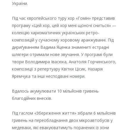
України.
Під час європейського туру хор «Гомін» представив
програму «Цей хор, цей хор мені щоночі сниться» —
колекцію харизматичних українських ретро-
композицій у сучасному хоровому аранжуванні. Під
дириґуванням Вадима Яценка знамениті естрадні
шлягери отримали нове звучання. У програмі були
твори Володимира Івасюка, Анатолія Горчинського,
композиції з репертуару Квітки Цісик, Назарія
Яремчука та інші несподівані номери.
Вдалось акумулювати 10 мільйонів гривень
благодійних внесків.
Під гаслом «Збереження життя» зібрали 6 мільйонів
гривень на переобладнання двох мікроавтобусів у
медеваки, які евакуюватимуть поранених із зони