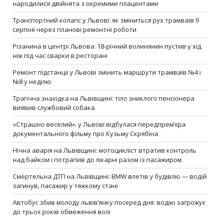
народилися двійнята з окремими плацентами
Транспортний колапс у Львові: як зміниться рух трамваїв 9
серпня через планові ремонтні роботи
Різанина в центрі Львова: 18-річний волинянин пустив у хід
ніж під час сварки в ресторані
Ремонт підстанції у Львові змінить маршрути трамваїв №4 і
№8 у неділю
Трагічна знахідка на Львівщині: тіло зниклого пенсіонера
виявив службовий собака
«Страшно веселий»: у Львові відбулася передпрем’єра
документального фільму про Кузьму Скрябіна
Нічна аварія на Львівщині: мотоцикліст втратив контроль
над байком і потрапив до лікарні разом із пасажиром
Смертельна ДТП на Львівщині: BMW влетів у будівлю — водій
загинув, пасажир у тяжкому стані
Автобус збив молоду львів’янку посеред дня: водію загрожує
до трьох років обмеження волі