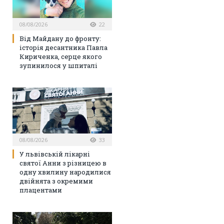
08/08/2026
22
Від Майдану до фронту:
історія десантника Павла
Кириченка, серце якого
зупинилося у шпиталі
08/08/2026
33
У львівській лікарні
святої Анни з різницею в
одну хвилину народилися
двійнята з окремими
плацентами