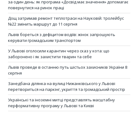
за один день: як програма «Досвід має значення» допомагає
повернутися на ринок праці
Дощ затримав ремонт теплотраси на Науковій: тролейбус
№22 змінить маршрут до 11 серпня
Львів бореться з дефіцитом водіїв: жінок запрошують
керувати громадським транспортом
У Львові оголосили карантин через сказ у кота: що
заборонено і як захистити тварин та себе
Львів проведе в останню путь шістьох захисників України 8
серпня
Занедбана ділянка на вулиці Нижанківського у Львові
перетвориться на паркінг, укриття та громадський простір
Українські та іноземні митці представлять масштабну
перформативну програму у Львові та Києві