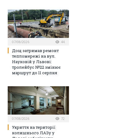
07/08/2026
44
Дощ затримав ремонт
тепломережі на вул.
Науковій у Львові:
тролейбус №22 змінює
маршрут до 11 серпня
07/08/2026
72
Укриття на території
колишнього ЛАЗу у