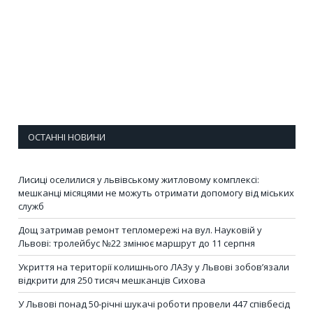
ОСТАННІ НОВИНИ
Лисиці оселилися у львівському житловому комплексі:
мешканці місяцями не можуть отримати допомогу від міських
служб
Дощ затримав ремонт тепломережі на вул. Науковій у
Львові: тролейбус №22 змінює маршрут до 11 серпня
Укриття на території колишнього ЛАЗу у Львові зобов’язали
відкрити для 250 тисяч мешканців Сихова
У Львові понад 50-річні шукачі роботи провели 447 співбесід