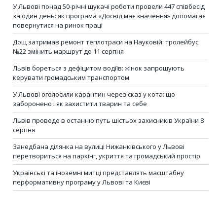
У Львові понад 50-річні шукачі роботи провели 447 співбесід
за один день: як програма «Досвід має значення» допомагає
повернутися на ринок праці
Дощ затримав ремонт теплотраси на Науковій: тролейбус
№22 змінить маршрут до 11 серпня
Львів бореться з дефіцитом водіїв: жінок запрошують
керувати громадським транспортом
У Львові оголосили карантин через сказ у кота: що
заборонено і як захистити тварин та себе
Львів проведе в останню путь шістьох захисників України 8
серпня
Занедбана ділянка на вулиці Нижанківського у Львові
перетвориться на паркінг, укриття та громадський простір
Українські та іноземні митці представлять масштабну
перформативну програму у Львові та Києві