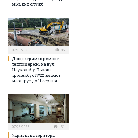
міських служб
07/08/2026
86
Дощ затримав ремонт
тепломережі на вул.
Науковій у Львові:
тролейбус №22 змінює
маршрут до 11 серпня
07/08/2026
131
Укриття на території