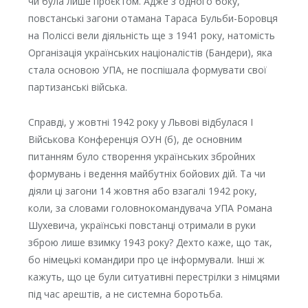
чи була лише проєктом. Адже з одного боку,
повстанські загони отамана Тараса Бульби-Боровця
на Поліссі вели діяльність ще з 1941 року, натомість
Організація українських націоналістів (Бандери), яка
стала основою УПА, не поспішала формувати свої
партизанські війська.
Справді, у жовтні 1942 року у Львові відбулася І
Військова Конференція ОУН (б), де основним
питанням було створення українських збройних
формувань і ведення майбутніх бойових дій. Та чи
діяли ці загони 14 жовтня або взагалі 1942 року,
коли, за словами головнокомандувача УПА Романа
Шухевича, українські повстанці отримали в руки
зброю лише взимку 1943 року? Дехто каже, що так,
бо німецькі командири про це інформували. Інші ж
кажуть, що це були ситуативні перестрілки з німцями
під час арештів, а не системна боротьба.