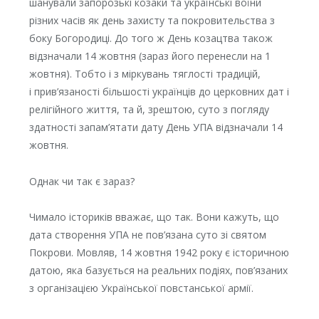
шанували запорозькі козаки та українські воїни
різних часів як день захисту та покровительства з
боку Богородиці. До того ж День козацтва також
відзначали 14 жовтня (зараз його перенесли на 1
жовтня). Тобто і з міркувань тяглості традицій,
і прив’язаності більшості українців до церковних дат і
релігійного життя, та й, зрештою, суто з погляду
здатності запам’ятати дату День УПА відзначали 14
жовтня.
Однак чи так є зараз?
Чимало істориків вважає, що так. Вони кажуть, що
дата створення УПА не пов’язана суто зі святом
Покрови. Мовляв, 14 жовтня 1942 року є історичною
датою, яка базується на реальних подіях, пов’язаних
з організацією Української повстанської армії.