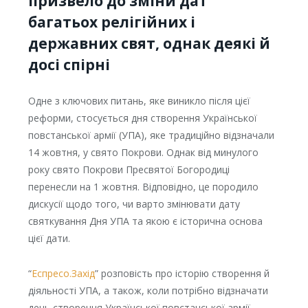
призвело до зміни дат
багатьох релігійних і
державних свят, однак деякі й
досі спірні
Одне з ключових питань, яке виникло після цієї
реформи, стосується дня створення Української
повстанської армії (УПА), яке традиційно відзначали
14 жовтня, у свято Покрови. Однак від минулого
року свято Покрови Пресвятої Богородиці
перенесли на 1 жовтня. Відповідно, це породило
дискусії щодо того, чи варто змінювати дату
святкування Дня УПА та якою є історична основа
цієї дати.
“
Еспресо.Захід
” розповість про історію створення й
діяльності УПА, а також, коли потрібно відзначати
день створення Української повстанської армії.