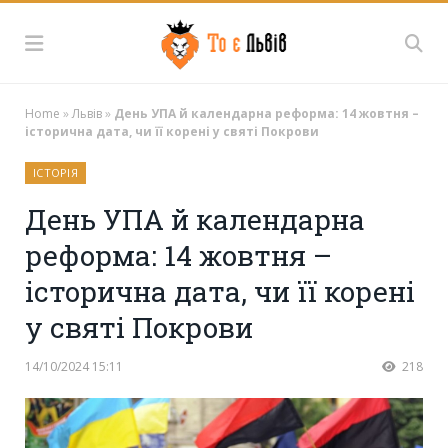
Home
»
Львів
»
День УПА й календарна реформа: 14 жовтня –
історична дата, чи її корені у святі Покрови
ІСТОРІЯ
День УПА й календарна
реформа: 14 жовтня –
історична дата, чи її корені
у святі Покрови
14/10/2024 15:11
218