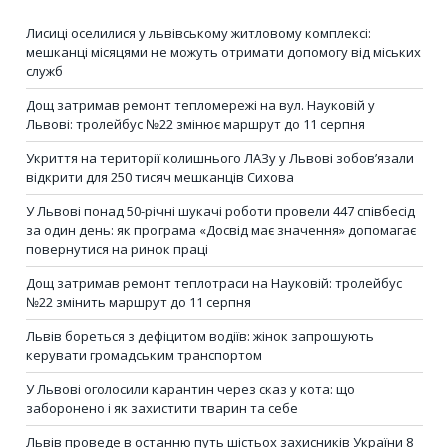
Лисиці оселилися у львівському житловому комплексі:
мешканці місяцями не можуть отримати допомогу від міських
служб
Дощ затримав ремонт тепломережі на вул. Науковій у
Львові: тролейбус №22 змінює маршрут до 11 серпня
Укриття на території колишнього ЛАЗу у Львові зобов’язали
відкрити для 250 тисяч мешканців Сихова
У Львові понад 50-річні шукачі роботи провели 447 співбесід
за один день: як програма «Досвід має значення» допомагає
повернутися на ринок праці
Дощ затримав ремонт теплотраси на Науковій: тролейбус
№22 змінить маршрут до 11 серпня
Львів бореться з дефіцитом водіїв: жінок запрошують
керувати громадським транспортом
У Львові оголосили карантин через сказ у кота: що
заборонено і як захистити тварин та себе
Львів проведе в останню путь шістьох захисників України 8