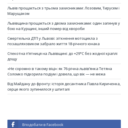
Львів прощається з трьома захисниками: Лозовим, Тирусем і
Марущаком
Львівщина прощається з двома захисниками: один загинув у
бою на Курщині, інший помер від хвороби
Смертельна ДТП у Львові: зіткнення мотоцикла з
позашляховиком забрало життя 18-річного юнака
Спекотна п’ятниця на Львівщині: до +29°C без жодної краплі
дощу
«Не соромно в такому віці»: як 76-річна львів’янка Тетяна
Соломко підкорила подіум і довела, що вік — не межа
Від Майдану до фронту: історія десантника Павла Кириченка,
серце якого зупинилося у шпиталі
Вподобати в Facebook