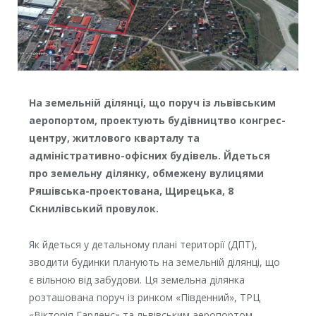
На земельній ділянці, що поруч із львівським
аеропортом, проектують будівництво конгрес-
центру, житлового кварталу та
адміністративно-офісних будівель. Йдеться
про земельну ділянку, обмежену вулицями
Ряшівська-проектована, Щирецька, 8
Скнилівський провулок.
Як йдеться у детальному плані території (ДПТ),
зводити будинки планують на земельній ділянці, що
є вільною від забудови. Ця земельна ділянка
розташована поруч із ринком «Південний», ТРЦ
«Вікторія Гарденс» та львівським аеропортом,