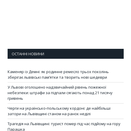
ОСТАННІ НОВИНИ
Каменяр із Демні: як родинне ремесло трьох поколінь
зберігає львівські пам’ятки та творить нові шедеври
У Львові оголошено надзвичайний рівень пожежної
небезпеки: штрафи за підпали сягають понад 21 тисячу
гривень
Черги на українсько-польському кордоні: де найбільші
затори на Львівщині станом на ранок неділі
Трагедія на Львівщині: турист помер під час підйому на гору
Парашка