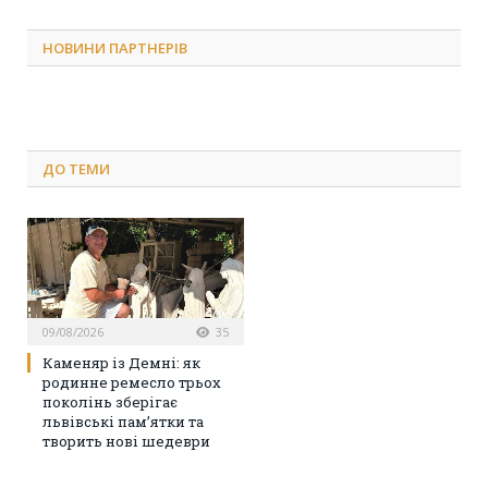
НОВИНИ ПАРТНЕРІВ
ДО
ТЕМИ
09/08/2026
35
Каменяр із Демні: як
родинне ремесло трьох
поколінь зберігає
львівські пам’ятки та
творить нові шедеври