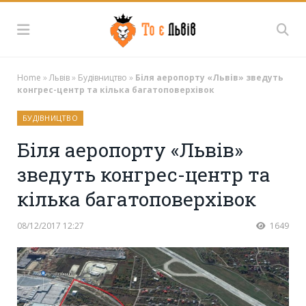
Home
»
Львів
»
Будівництво
»
Біля аеропорту «Львів» зведуть
конгрес-центр та кілька багатоповерхівок
БУДІВНИЦТВО
Біля аеропорту «Львів»
зведуть конгрес-центр та
кілька багатоповерхівок
08/12/2017 12:27
1649