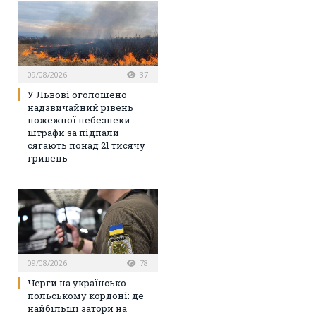
09/08/2026
37
У Львові оголошено
надзвичайний рівень
пожежної небезпеки:
штрафи за підпали
сягають понад 21 тисячу
гривень
09/08/2026
78
Черги на українсько-
польському кордоні: де
найбільші затори на