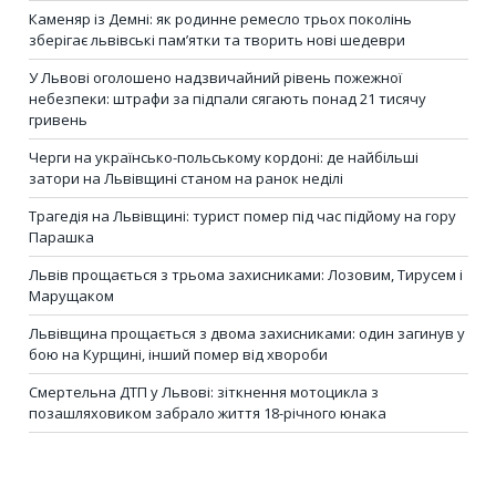
Каменяр із Демні: як родинне ремесло трьох поколінь
зберігає львівські пам’ятки та творить нові шедеври
У Львові оголошено надзвичайний рівень пожежної
небезпеки: штрафи за підпали сягають понад 21 тисячу
гривень
Черги на українсько-польському кордоні: де найбільші
затори на Львівщині станом на ранок неділі
Трагедія на Львівщині: турист помер під час підйому на гору
Парашка
Львів прощається з трьома захисниками: Лозовим, Тирусем і
Марущаком
Львівщина прощається з двома захисниками: один загинув у
бою на Курщині, інший помер від хвороби
Смертельна ДТП у Львові: зіткнення мотоцикла з
позашляховиком забрало життя 18-річного юнака