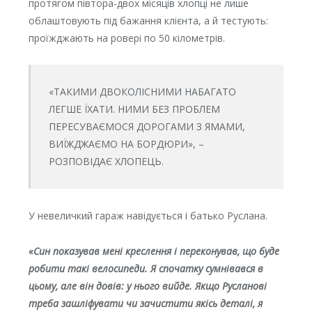
протягом півтора-двох місяців хлопці не лише
облаштовують під бажання клієнта, а й тестують:
проїжджають на ровері по 50 кілометрів.
«ТАКИМИ ДВОКОЛІСНИМИ НАБАГАТО
ЛЕГШЕ ЇХАТИ. НИМИ БЕЗ ПРОБЛЕМ
ПЕРЕСУВАЄМОСЯ ДОРОГАМИ З ЯМАМИ,
ВИЇЖДЖАЄМО НА БОРДЮРИ», –
РОЗПОВІДАЄ ХЛОПЕЦЬ.
У невеличкий гараж навідується і батько Руслана.
«Син показував мені креслення і переконував, що буде
робити такі велосипеди. Я спочатку сумнівався в
цьому, але він довів: у нього вийде. Якщо Русланові
треба зашліфувати чи зачистити якісь деталі, я