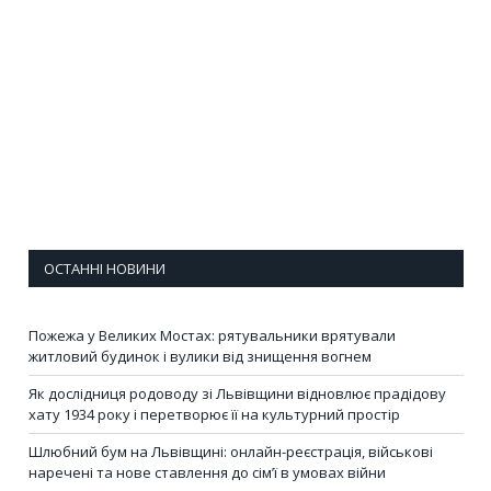
ОСТАННІ НОВИНИ
Пожежа у Великих Мостах: рятувальники врятували
житловий будинок і вулики від знищення вогнем
Як дослідниця родоводу зі Львівщини відновлює прадідову
хату 1934 року і перетворює її на культурний простір
Шлюбний бум на Львівщині: онлайн-реєстрація, військові
наречені та нове ставлення до сім’ї в умовах війни