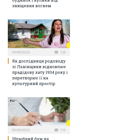
будинок і вулики від
знищення вогнем
09/08/2026
128
Як дослідниця родоводу
зі Львівщини відновлює
прадідову хату 1934 року і
перетворює її на
культурний простір
09/08/2026
119
Шлюбний бум на