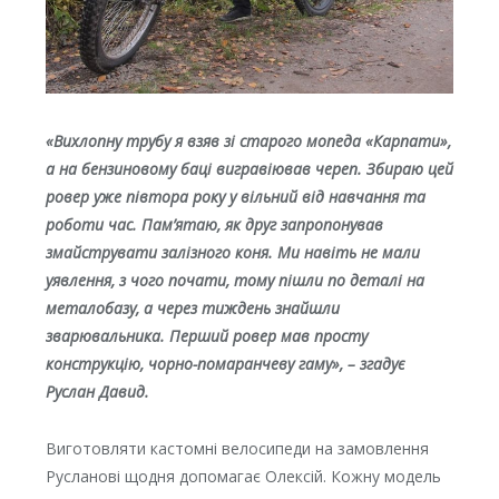
«Вихлопну трубу я взяв зі старого мопеда «Карпати»,
а на бензиновому баці вигравіював череп. Збираю цей
ровер уже півтора року у вільний від навчання та
роботи час. Пам’ятаю, як друг запропонував
змайструвати залізного коня. Ми навіть не мали
уявлення, з чого почати, тому пішли по деталі на
металобазу, а через тиждень знайшли
зварювальника. Перший ровер мав просту
конструкцію, чорно-помаранчеву гаму», – згадує
Руслан Давид.
Виготовляти кастомні велосипеди на замовлення
Русланові щодня допомагає Олексій. Кожну модель