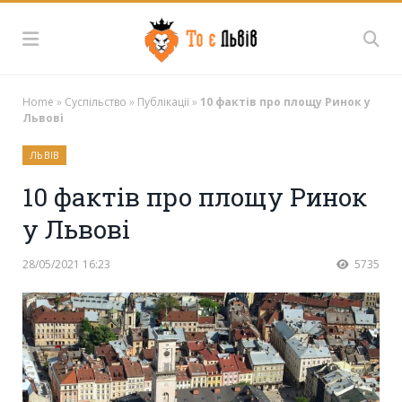
Home
»
Суспільство
»
Публікації
»
10 фактів про площу Ринок у
Львові
ЛЬВІВ
10 фактів про площу Ринок
у Львові
28/05/2021 16:23
5735