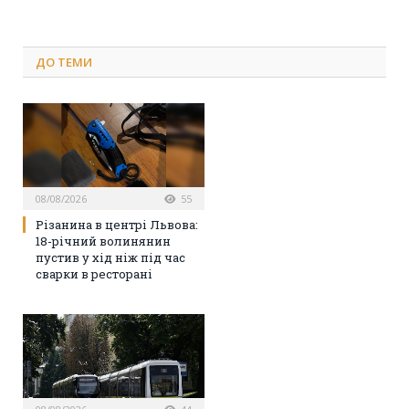
ДО
ТЕМИ
08/08/2026
55
Різанина в центрі Львова:
18-річний волинянин
пустив у хід ніж під час
сварки в ресторані