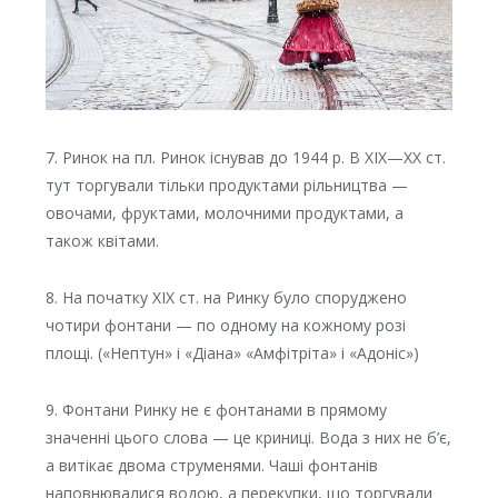
7. Ринок на пл. Ринок існував до 1944 р. В XIX—XX ст.
тут торгували тільки продуктами рільництва —
овочами, фруктами, молочними продуктами, а
також квітами.
8. На початку XIX ст. на Ринку було споруджено
чотири фонтани — по одному на кожному розі
площі. («Нептун» і «Діана» «Амфітріта» і «Адоніс»)
9. Фонтани Ринку не є фонтанами в прямому
значенні цього слова — це криниці. Вода з них не б’є,
а витікає двома струменями. Чаші фонтанів
наповнювалися водою, а перекупки, що торгували