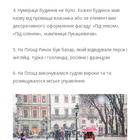
4. Нумерації будинків не було. Кожен будинок мав
назву від прізвища власника або за елементами
декоративного оформлення фасаду: «Під левом»,
«Під оленем», «кам’яниця Лукашевичів».
5. На Площі Ринок був базар, який відвідували перси і
англійці, турки і голландці, росіяни і французи.
6. На Площі виконувалися судові вироки та та
розміщувалося міське управління.