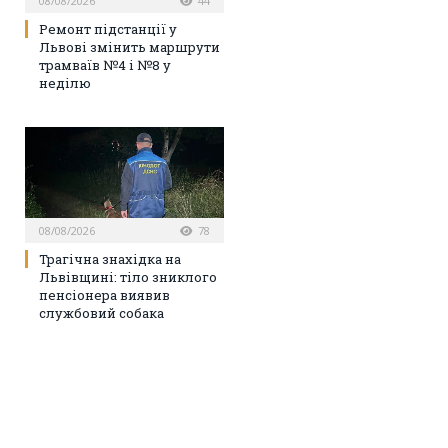
08/08/2026
44
Ремонт підстанції у
Львові змінить маршрути
трамваїв №4 і №8 у
неділю
08/08/2026
78
Трагічна знахідка на
Львівщині: тіло зниклого
пенсіонера виявив
службовий собака