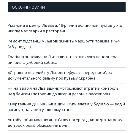
ОСТАННІ НОВИНИ
Різанина в центрі Львова: 18-річний волинянин пустив у хід
ніж під час сварки в ресторані
Ремонт підстанції у Львові змінить маршрути трамваїв №4 і
№8 у неділю
Трагічна знахідка на Львівщині: тіло зниклого пенсіонера
виявив службовий собака
«Страшно веселий»: у Львові відбулася передпрем’єра
документального фільму про Кузьму Скрябіна
Нічна аварія на Львівщині: мотоцикліст втратив контроль
над байком і потрапив до лікарні разом із пасажиром
Смертельна ДТП на Львівщині: BMW влетів у будівлю — водій
загинув, пасажир у тяжкому стані
Автобус збив молоду львів’янку посеред дня: водію загрожує
до трьох років обмеження волі