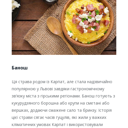
Банош
Ця страва родом із Карпат, але стала надзвичайно
популярною у Львові завдяки гастрономічному
зв’язку міста з гірськими регіонами. Банош готують з
кукурудзяного борошна або крупи на сметані або
вершках, додаючи смажене сало та бринзу. Історія
цієї страви сягає часів гуцулів, які жили у важких
кліматичних умовах Карпат і використовували