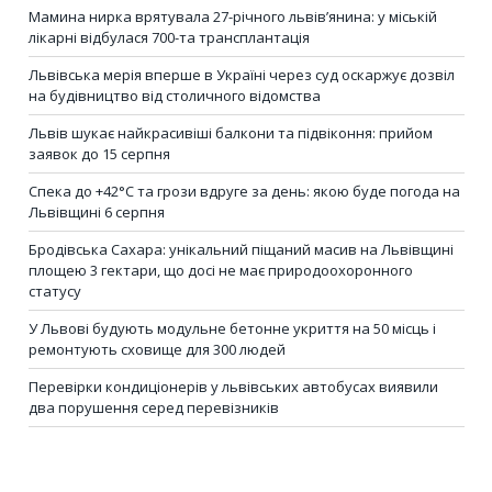
Мамина нирка врятувала 27-річного львів’янина: у міській
лікарні відбулася 700-та трансплантація
Львівська мерія вперше в Україні через суд оскаржує дозвіл
на будівництво від столичного відомства
Львів шукає найкрасивіші балкони та підвіконня: прийом
заявок до 15 серпня
Спека до +42°C та грози вдруге за день: якою буде погода на
Львівщині 6 серпня
Бродівська Сахара: унікальний піщаний масив на Львівщині
площею 3 гектари, що досі не має природоохоронного
статусу
У Львові будують модульне бетонне укриття на 50 місць і
ремонтують сховище для 300 людей
Перевірки кондиціонерів у львівських автобусах виявили
два порушення серед перевізників