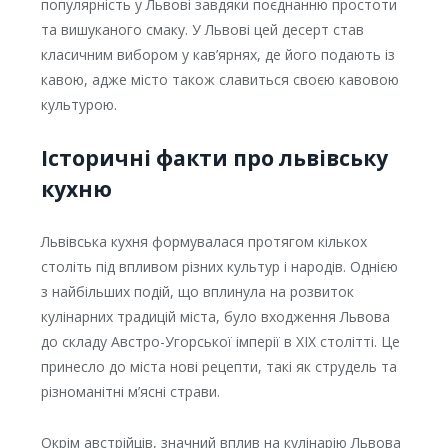
популярність у Львові завдяки поєднанню простоти
та вишуканого смаку. У Львові цей десерт став
класичним вибором у кав’ярнях, де його подають із
кавою, адже місто також славиться своєю кавовою
культурою.
Історичні факти про львівську
кухню
Львівська кухня формувалася протягом кількох
століть під впливом різних культур і народів. Однією
з найбільших подій, що вплинула на розвиток
кулінарних традицій міста, було входження Львова
до складу Австро-Угорської імперії в XIX столітті. Це
принесло до міста нові рецепти, такі як струдель та
різноманітні м’ясні страви.
Окрім австрійців, значний вплив на кулінарію Львова