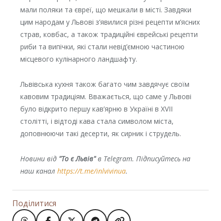
мали поляки та євреї, що мешкали в місті. Завдяки
цим народам у Львові з’явилися різні рецепти м’ясних
страв, ковбас, а також традиційні єврейські рецепти
риби та випічки, які стали невід’ємною частиною
місцевого кулінарного ландшафту.
Львівська кухня також багато чим завдячує своїм
кавовим традиціям. Вважається, що саме у Львові
було відкрито першу кав’ярню в Україні в XVII
столітті, і відтоді кава стала символом міста,
доповнюючи такі десерти, як сирник і струдель.
Новини від
"То є Львів"
в Telegram. Підписуйтесь на
наш канал
https://t.me/inlvivinua
.
Поділитися