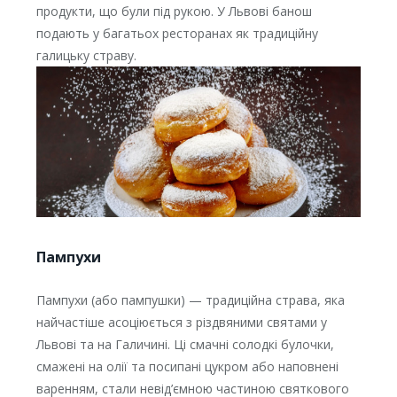
продукти, що були під рукою. У Львові банош
подають у багатьох ресторанах як традиційну
галицьку страву.
Пампухи
Пампухи (або пампушки) — традиційна страва, яка
найчастіше асоціюється з різдвяними святами у
Львові та на Галичині. Ці смачні солодкі булочки,
смажені на олії та посипані цукром або наповнені
варенням, стали невід’ємною частиною святкового