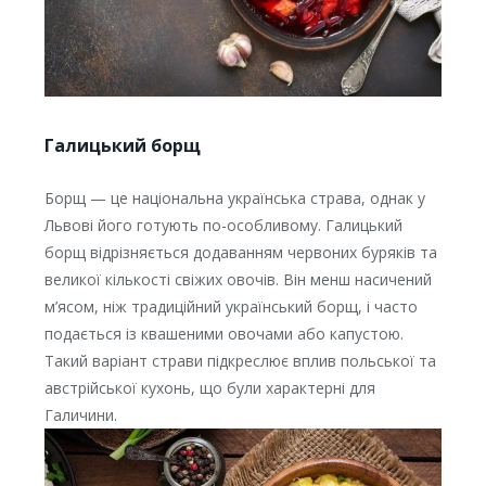
Галицький борщ
Борщ — це національна українська страва, однак у
Львові його готують по-особливому. Галицький
борщ відрізняється додаванням червоних буряків та
великої кількості свіжих овочів. Він менш насичений
м’ясом, ніж традиційний український борщ, і часто
подається із квашеними овочами або капустою.
Такий варіант страви підкреслює вплив польської та
австрійської кухонь, що були характерні для
Галичини.