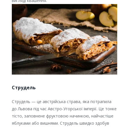
вигляді квашення.
Струдель
Струдель — це австрійська страва, яка потрапила
до Львова під час Австро-Угорської імперії. Це тонке
тісто, заповнене фруктовою начинкою, найчастіше
яблуками або вишнями. Струдель швидко здобув