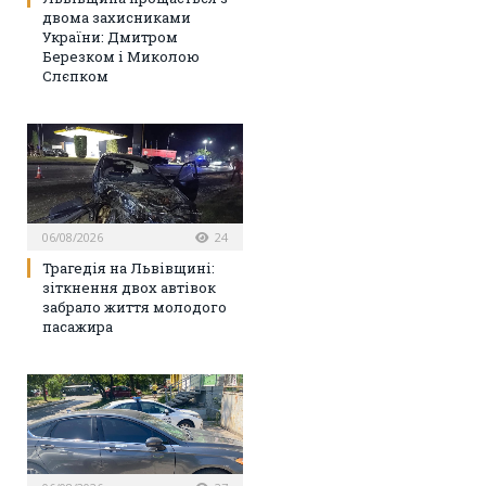
двома захисниками
України: Дмитром
Березком і Миколою
Слєпком
06/08/2026
24
Трагедія на Львівщині:
зіткнення двох автівок
забрало життя молодого
пасажира