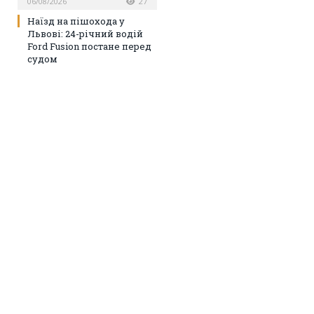
06/08/2026
27
Наїзд на пішохода у
Львові: 24-річний водій
Ford Fusion постане перед
судом