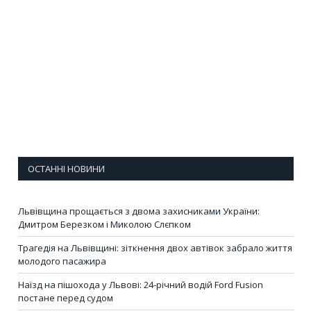
ОСТАННІ НОВИНИ
Львівщина прощається з двома захисниками України:
Дмитром Березком і Миколою Слєпком
Трагедія на Львівщині: зіткнення двох автівок забрало життя
молодого пасажира
Наїзд на пішохода у Львові: 24-річний водій Ford Fusion
постане перед судом