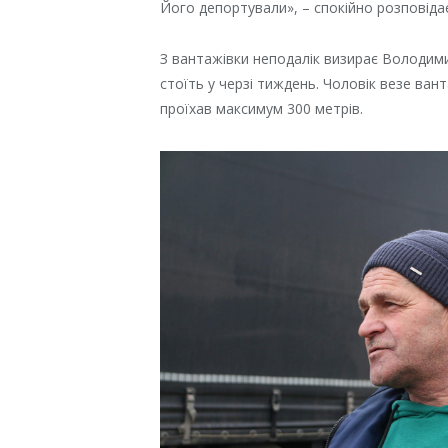
Його депортували», – спокійно розповіда
З вантажівки неподалік визирає Володими
стоїть у черзі тиждень. Чоловік везе ва
проїхав максимум 300 метрів.