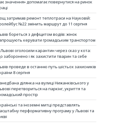
ає значення» допомагає повернутися на ринок
раці
ощ затримав ремонт теплотраси на Науковій:
ролейбус №22 змінить маршрут до 11 серпня
ьвів бореться з дефіцитом водіїв: жінок
апрошують керувати громадським транспортом
 Львові оголосили карантин через сказ у кота:
о заборонено і як захистити тварин та себе
ьвів проведе в останню путь шістьох захисників
країни 8 серпня
анедбана ділянка на вулиці Нижанківського у
ьвові перетвориться на паркінг, укриття та
ромадський простір
країнські та іноземні митці представлять
асштабну перформативну програму у Львові та
иєві