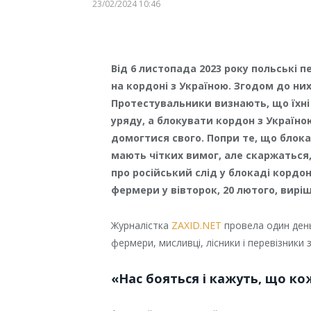
23/02/2024 10:46
Від 6 листопада 2023 року польські 
на кордоні з Україною. Згодом до ни
Протестувальники визнають, що їхні
уряду, а блокувати кордон з Україно
домогтися свого. Попри те, що блока
мають чітких вимог, але скаржаться,
про російський слід у блокаді кордо
фермери у вівторок, 20 лютого, вирі
Журналістка
ZAXID.NET
провела один день
фермери, мисливці, лісники і перевізники
«Нас бояться і кажуть, що к