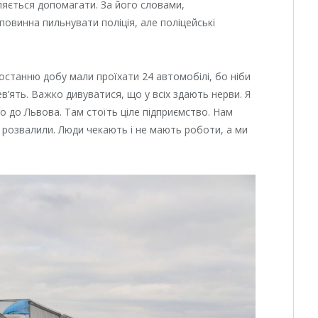
овляється допомагати. За його словами,
овинна пильнувати поліція, але поліцейські
 останню добу мали проїхати 24 автомобілі, бо ніби
в’ять. Важко дивуватися, що у всіх здають нерви. Я
ro до Львова. Там стоїть ціле підприємство. Нам
у розвалили. Люди чекають і не мають роботи, а ми