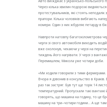
Авто виїжджає з українсько-польського п
Через кілька хвилин подорожі видніються
протестувальників, які стоять неподалік 
прапори. Кілька чоловіків вибігають напе
номери. Один з них жбурляє петарду в бік
Навпроти натовпу багатокілометрова черг
черги зі свого автомобіля виходить водій
вже охолонув, чекаючи у черзі на перети
тиждень його нагрівати. У черзі з вантаж
Перемишлем, Микола уже чотири доби.
«Ми ходили говорили з тими фермерами. Во
Вчора я дзвонив в консульство в Краків.
раз так застряг. Був тут ще торік 14 лис
температурний. Пропускали такі вантажі й
говорять, що машина на годину, то це бр
машину на три–чотири години… А ще там 