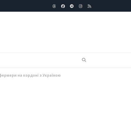
Threads
Facebook
telegram
Instagram
RSS
 фермери на кордоні з Україною