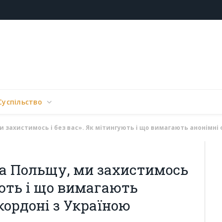
Суспільство
и захистимось і без вас». Як мітингують і що вимагають анонімні
на Польщу, ми захистимось
ують і що вимагають
кордоні з Україною