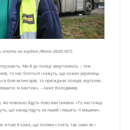
стоїть на кордоні (Фото ZAXID.NET)
опускають. Ми й до поліції звертаємось – теж
ків, то нас бояться і кажуть, що кожен українець
ся біля мітингарів, то приїжджає поліція, відтісняє…
лишити, ні вантаж», – каже Володимир.
мі, які повільно йдуть повз вантажівки: «То настоящі
уть, що назад підуть на піший і лишать ті машини».
ін зітхає й каже, що поляки стоять так само як і