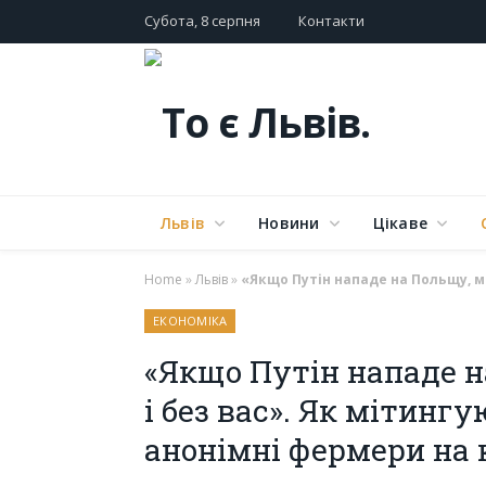
Субота, 8 серпня
Контакти
Львів
Новини
Цікаве
Home
»
Львів
»
«Якщо Путін нападе на Польщу, м
ЕКОНОМІКА
«Якщо Путін нападе 
і без вас». Як мітинг
анонімні фермери на 