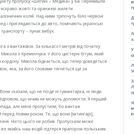
ункту пропуску «Шегині – Медика» у бік Перемишля.
м
п
 яскраво-жовті та оранжеві жилети
залізничних колій. Над ними тріпочуть біло-червоні
Д
ред і приглядаються до авто, помічають українські
т
 транспорту – лунає вибух.
Л
з
а з вантажівок. За кількасот метрів від початку
У
 Микола з Кременчука. У його цистерні бітум, який
щ
н кордону. Микола бідкається, що тепер доведеться
Л
івок, яка, за його словами тягнеться ще за
У
З
Л
ни сказали, що не поїде ні гуманітарка, ні люди.
г
 Відповіли, що нічим не можуть допомогти. Я перший
У
топада, але мене пропустили, бо вантаж
м
 перед Новим роком. Те, що вони [мітингарі],
К
ехня. Ніхто цього не робив. Пропускали може
же якийсь наш водій підтерся прапором польським.