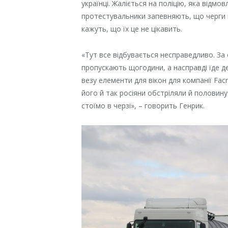
українці. Жаліється на поліцію, яка відм
протестувальники запевняють, що черги п
кажуть, що їх це не цікавить.
«Тут все відбувається несправедливо. За
пропускають щогодини, а насправді їде де
везу елементи для вікон для компанії Fac
його й так росіяни обстріляли й половин
стоїмо в черзі», – говорить Генрик.