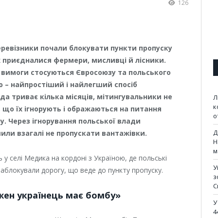
126
перевізники почали блокувати пункти пропуску
х приєдналися фермери, мисливці й лісники.
 вимоги стосуються Євросоюзу та польського
ю – найпростіший і найлегший спосіб
да триває кілька місяців, мітингувальники не
Л
к
 що їх ігнорують і ображаються на питання
о
ну. Через ігнорування польської влади
Д
шили взагалі не пропускати вантажівки.
Н
м
 у селі Медика на кордоні з Україною, де польські
У
 заблокували дорогу, що веде до пункту пропуску.
з
С
ожен українець має бомбу»
У
4