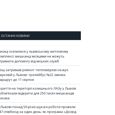
ОСТАННІ НОВИНИ
исиці оселилися у львівському житловому
омплексі: мешканці місяцями не можуть
тримати допомогу від міських служб
ощ затримав ремонт тепломережі на вул.
ауковій у Львові: тролейбус №22 змінює
аршрут до 11 серпня
криття на території колишнього ЛАЗу у Львові
обов’язали відкрити для 250 тисяч мешканців
ихова
 Львові понад 50-річні шукачі роботи провели
47 співбесід за один день: як програма «Досвід