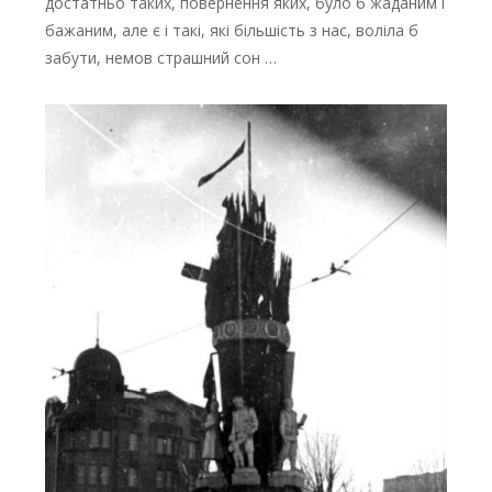
достатньо таких, повернення яких, було б жаданим і
бажаним, але є і такі, які більшість з нас, воліла б
забути, немов страшний сон …