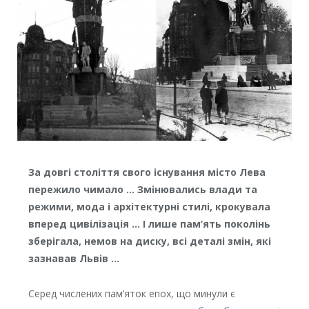
За довгі століття свого існування місто Лева
пережило чимало … Змінювались влади та
режими, мода і архітектурні стилі, крокувала
вперед цивілізація … І лише пам’ять поколінь
зберігала, немов на диску, всі деталі змін, які
зазнавав Львів …
Серед числених пам’яток епох, що минули є