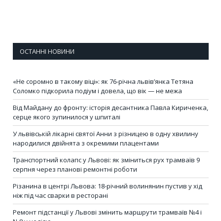
ОСТАННІ НОВИНИ
«Не соромно в такому віці»: як 76-річна львів’янка Тетяна
Соломко підкорила подіум і довела, що вік — не межа
Від Майдану до фронту: історія десантника Павла Кириченка,
серце якого зупинилося у шпиталі
У львівській лікарні святої Анни з різницею в одну хвилину
народилися двійнята з окремими плацентами
Транспортний колапс у Львові: як зміниться рух трамваїв 9
серпня через планові ремонтні роботи
Різанина в центрі Львова: 18-річний волинянин пустив у хід
ніж під час сварки в ресторані
Ремонт підстанції у Львові змінить маршрути трамваїв №4 і