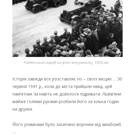
Радянський парад на фоні монументу, 1939 рік
Історія завжди все розставляє по – своїх місцях … 30
червня 1941 р., коли до міста прийшли німці, цей
пам’ятник їм навіть не довелося підривати. Львів’яни
майже голими руками розбили його за кілька годин
на друзки.
Його уламками було засипано воронки від авіабомб
…