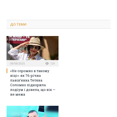
ДО
ТЕМИ
08/08/2026
129
«Не соромно в такому
віці»: як 76-річна
львів’янка Тетяна
Соломко підкорила
подіум і довела, що вік —
не межа