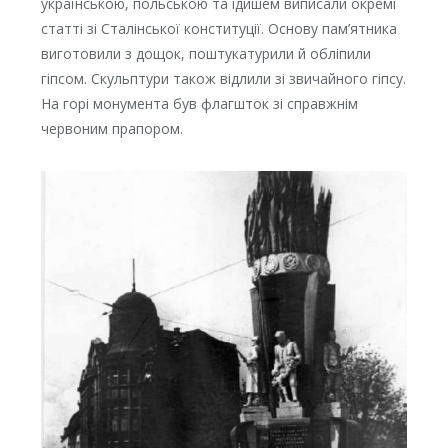
українською, польською та ідишем виписали окремі
статті зі Сталінської конституції. Основу пам’ятника
виготовили з дощок, поштукатурили й обліпили
гіпсом. Скульптури також відлили зі звичайного гіпсу.
На горі монумента був флагшток зі справжнім
червоним прапором.