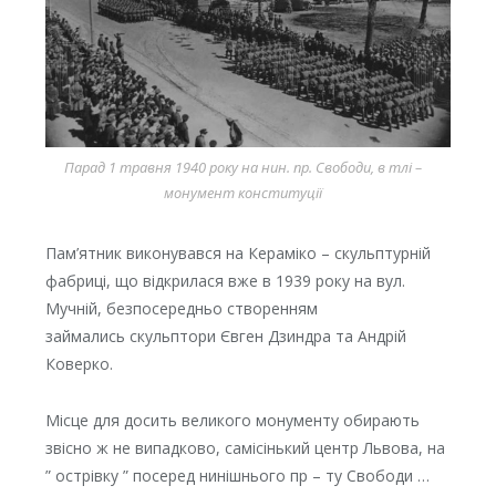
Парад 1 травня 1940 року на нин. пр. Свободи, в тлі –
монумент конституції
Пам’ятник виконувався на Кераміко – скульптурній
фабриці, що відкрилася вже в 1939 року на вул.
Мучній, безпосередньо створенням
займались скульптори Євген Дзиндра та Андрій
Коверко.
Місце для досить великого монументу обирають
звісно ж не випадково, самісінький центр Львова, на
” острівку ” посеред нинішнього пр – ту Свободи …