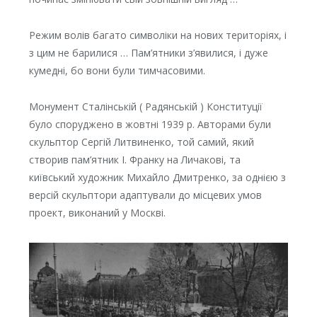
Режим волів багато символіки на нових територіях, і
з цим не барилися … Пам’ятники з’явилися, і дуже
кумедні, бо вони були тимчасовими.
Монумент Сталінській ( Радянській ) Конституції
було споруджено в жовтні 1939 р. Авторами були
скульптор Сергій Литвиненко, той самий, який
створив пам’ятник І. Франку на Личакові, та
київський художник Михайло Дмитренко, за однією з
версій скульптори адаптували до місцевих умов
проект, виконаний у Москві.