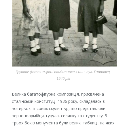
Групове фото на фоні пам’ятника з нин. вул. Гнатюка,
1940 рік
Велика багатофігурна композиція, присвячена
сталінській конституції 1936 року, складалась з
чотирьох гіпсових скульптур, що представляли
червоноармійця, гуцула, селянку та студентку. З
трьох боків монумента були великі таблиці, на яких