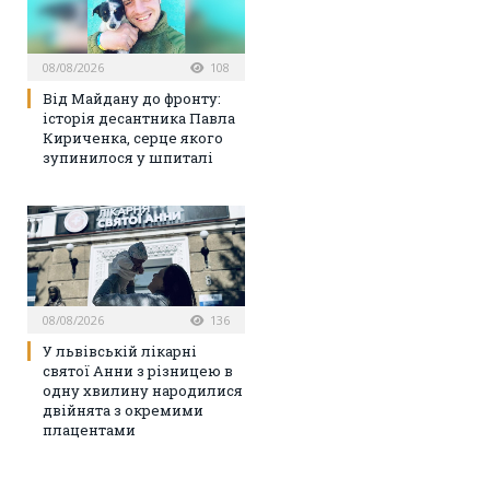
08/08/2026
108
Від Майдану до фронту:
історія десантника Павла
Кириченка, серце якого
зупинилося у шпиталі
08/08/2026
136
У львівській лікарні
святої Анни з різницею в
одну хвилину народилися
двійнята з окремими
плацентами