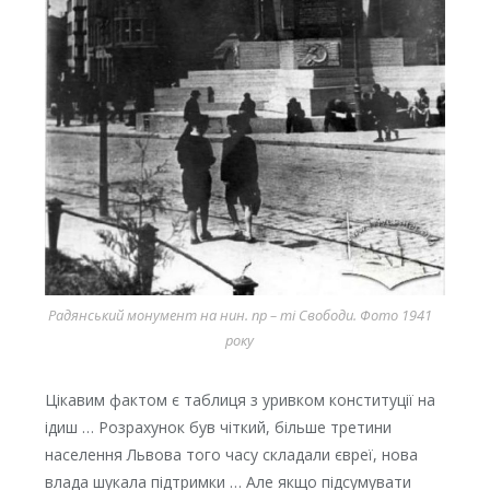
Радянський монумент на нин. пр – ті Свободи. Фото 1941
року
Цікавим фактом є таблиця з уривком конституції на
ідиш … Розрахунок був чіткий, більше третини
населення Львова того часу складали євреї, нова
влада шукала підтримки … Але якщо підсумувати