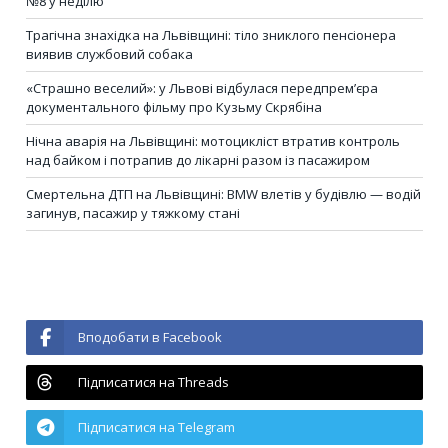
№8 у неділю
Трагічна знахідка на Львівщині: тіло зниклого пенсіонера
виявив службовий собака
«Страшно веселий»: у Львові відбулася передпрем’єра
документального фільму про Кузьму Скрябіна
Нічна аварія на Львівщині: мотоцикліст втратив контроль
над байком і потрапив до лікарні разом із пасажиром
Смертельна ДТП на Львівщині: BMW влетів у будівлю — водій
загинув, пасажир у тяжкому стані
Вподобати в Facebook
Підписатися на Threads
Підписатися на Telegram