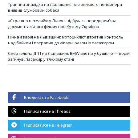
Трагічна знахідка на Львівщині: тіло зниклого пенсіонера
виявив службовий собака
«Страшно веселий»: у Львові відбулася передпрем’єра
документального фільму про Кузьму Скрябіна
Нічна аварія на Львівщині: мотоцикліст втратив контроль
над байком і потрапив до лікарні разом із пасажиром
Смертельна ДТП на Львівщині: BMW влетів у будівлю — водій
загинув, пасажир у тяжкому стані
Вподобати в Facebook
Підписатися на Threads
Підписатися на Telegram