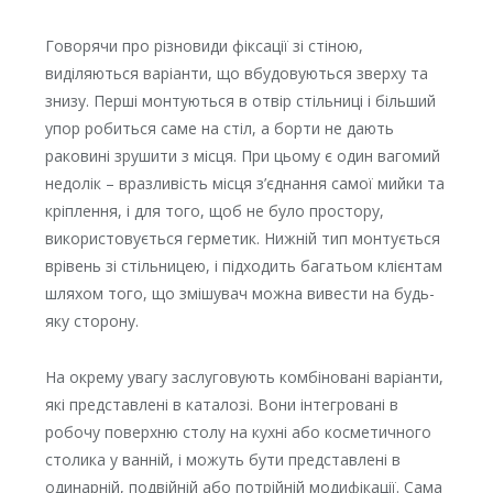
Говорячи про різновиди фіксації зі стіною,
виділяються варіанти, що вбудовуються зверху та
знизу. Перші монтуються в отвір стільниці і більший
упор робиться саме на стіл, а борти не дають
раковині зрушити з місця. При цьому є один вагомий
недолік – вразливість місця з’єднання самої мийки та
кріплення, і для того, щоб не було простору,
використовується герметик. Нижній тип монтується
врівень зі стільницею, і підходить багатьом клієнтам
шляхом того, що змішувач можна вивести на будь-
яку сторону.
На окрему увагу заслуговують комбіновані варіанти,
які представлені в каталозі. Вони інтегровані в
робочу поверхню столу на кухні або косметичного
столика у ванній, і можуть бути представлені в
одинарній, подвійній або потрійній модифікації. Сама