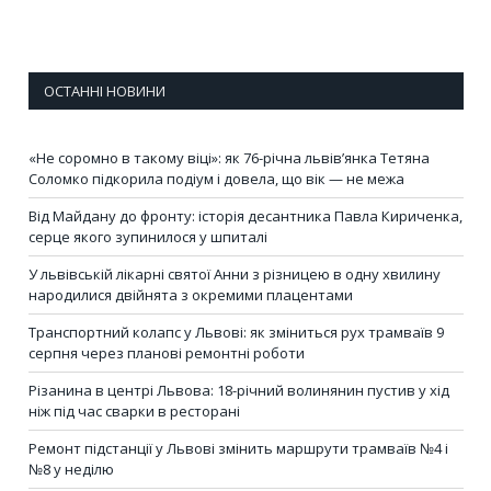
ОСТАННІ НОВИНИ
«Не соромно в такому віці»: як 76-річна львів’янка Тетяна
Соломко підкорила подіум і довела, що вік — не межа
Від Майдану до фронту: історія десантника Павла Кириченка,
серце якого зупинилося у шпиталі
У львівській лікарні святої Анни з різницею в одну хвилину
народилися двійнята з окремими плацентами
Транспортний колапс у Львові: як зміниться рух трамваїв 9
серпня через планові ремонтні роботи
Різанина в центрі Львова: 18-річний волинянин пустив у хід
ніж під час сварки в ресторані
Ремонт підстанції у Львові змінить маршрути трамваїв №4 і
№8 у неділю